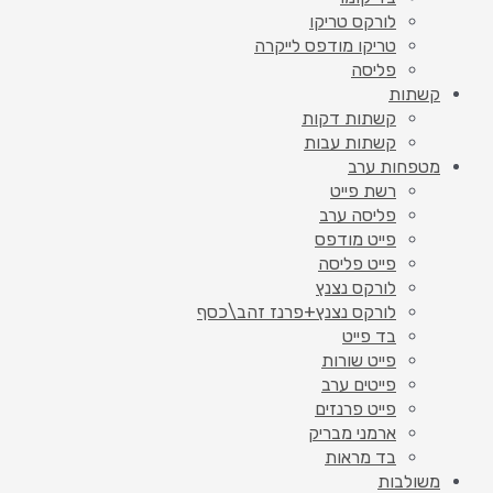
לורקס טריקו
טריקו מודפס לייקרה
פליסה
קשתות
קשתות דקות
קשתות עבות
מטפחות ערב
רשת פייט
פליסה ערב
פייט מודפס
פייט פליסה
לורקס נצנץ
לורקס נצנץ+פרנז זהב\כסף
בד פייט
פייט שורות
פייטים ערב
פייט פרנזים
ארמני מבריק
בד מראות
משולבות