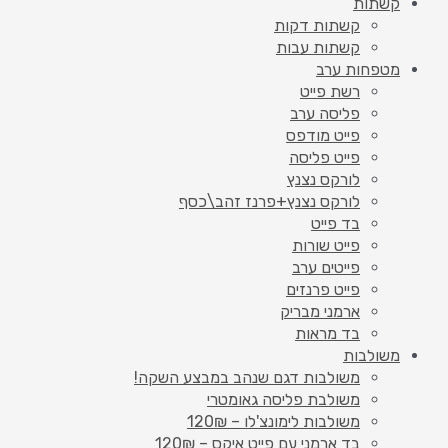
קשתות
קשתות דקות
קשתות עבות
מטפחות ערב
רשת פייט
פליסה ערב
פייט מודפס
פייט פליסה
לורקס נצנץ
לורקס נצנץ+פרנז זהב\כסף
בד פייט
פייט שורות
פייטים ערב
פייט פרנזים
ארמני מבריק
בד מראות
משולבות
משולבות דגם שנהב במבצע השקה!
משולבת פליסה גאומטרי
משולבות לימונצ'לו – 120₪
בד ארמני עם פייט איקס – 120₪