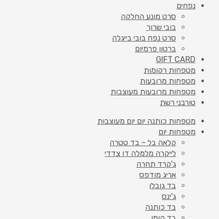
נפחים
סרט מונע החלקה
בובי שרוך
סרט נפח בובי בייגלה
ברטון פרמיום
GIFT CARD
מטפחות רקומות
מטפחות מרובעות
מטפחות מרובעות מעוצבות
טורבני רשת
מטפחות כותנה יום יום מעוצבות
מטפחות יום
קלאה בל – בד טטרה
לייקרה מלמלה דו צדדי
ג'קרד תחרה
אריג מודפס
בד גובלן
ג'ינס
בד כותנה
בד קומו