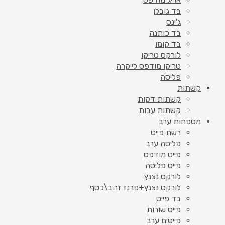
בד גובלן
ג'ינס
בד כותנה
בד קומו
לורקס טריקו
טריקו מודפס לייקרה
פליסה
קשתות
קשתות דקות
קשתות עבות
מטפחות ערב
רשת פייט
פליסה ערב
פייט מודפס
פייט פליסה
לורקס נצנץ
לורקס נצנץ+פרנז זהב\כסף
בד פייט
פייט שורות
פייטים ערב