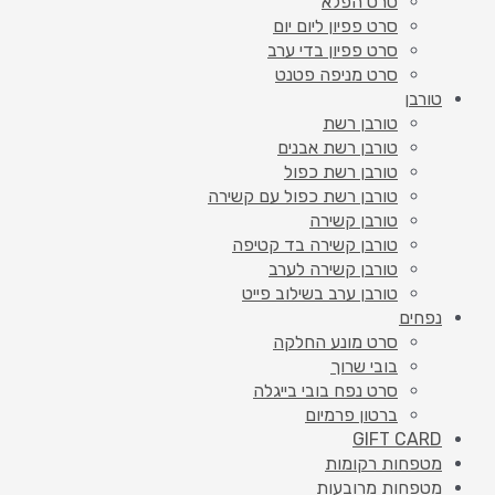
סרט הפלא
סרט פפיון ליום יום
סרט פפיון בדי ערב
סרט מניפה פטנט
טורבן
טורבן רשת
טורבן רשת אבנים
טורבן רשת כפול
טורבן רשת כפול עם קשירה
טורבן קשירה
טורבן קשירה בד קטיפה
טורבן קשירה לערב
טורבן ערב בשילוב פייט
נפחים
סרט מונע החלקה
בובי שרוך
סרט נפח בובי בייגלה
ברטון פרמיום
GIFT CARD
מטפחות רקומות
מטפחות מרובעות