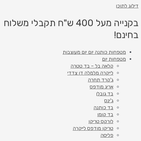
דילוג לתוכן
בקנייה מעל 400 ש"ח תקבלי משלוח
בחינם!
מטפחות כותנה יום יום מעוצבות
מטפחות יום
קלאה בל – בד טטרה
לייקרה מלמלה דו צדדי
ג'קרד תחרה
אריג מודפס
בד גובלן
ג'ינס
בד כותנה
בד קומו
לורקס טריקו
טריקו מודפס לייקרה
פליסה