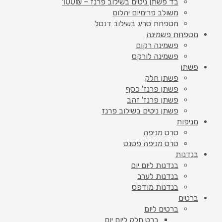
בד פשתן ניטים בשילוב פרנז – 100₪
משולב פרימיום יהלום
מטפחת סריג בשילוב דנטל
מטפחת פשמינה
פשמינה רקום
פשמינה לורקס
פשתן
פשתן חלק
פשתן פרנז' כסף
פשתן פרנז' זהב
פשתן ניטים בשילוב פרנז
מניפות
סרט מניפה
סרט מניפה פטנט
בנדנות
בנדנות ליום יום
בנדנות לערב
בנדנות מודפס
ברטים
ברטים ליום
ברט חלק ליום יום