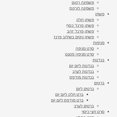
פשמינה רקום
פשמינה לורקס
פשתן
פשתן חלק
פשתן פרנז' כסף
פשתן פרנז' זהב
פשתן ניטים בשילוב פרנז
מניפות
סרט מניפה
סרט מניפה פטנט
בנדנות
בנדנות ליום יום
בנדנות לערב
בנדנות מודפס
ברטים
ברטים ליום
ברט חלק ליום יום
ברט מודפס ליום יום
ברטים לערב
סרט חצי כיסוי