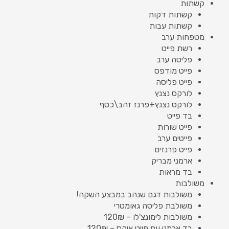
קשתות
קשתות דקות
קשתות עבות
מטפחות ערב
רשת פייט
פליסה ערב
פייט מודפס
פייט פליסה
לורקס נצנץ
לורקס נצנץ+פרנז זהב\כסף
בד פייט
פייט שורות
פייטים ערב
פייט פרנזים
ארמני מבריק
בד מראות
משולבות
משולבות דגם שנהב במבצע השקה!
משולבת פליסה גאומטרי
משולבות לימונצ'לו – 120₪
בד ארמני עם פייט איקס – 120₪