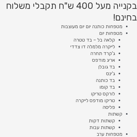
ילוג
מות
Product
Product
בקנייה מעל 400 ש"ח תקבלי משלוח
ל
תוכן
searc
searc
בחינם!
ריקו
ודפס
מטפחות כותנה יום יום מעוצבות
ייקרה
מטפחות יום
2
קלאה בל – בד טטרה
לייקרה מלמלה דו צדדי
ג'קרד תחרה
אריג מודפס
בד גובלן
ג'ינס
בד כותנה
בד קומו
לורקס טריקו
טריקו מודפס לייקרה
פליסה
קשתות
קשתות דקות
קשתות עבות
מטפחות ערב