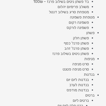
בד פשתן ניטים בשילוב פרנז – 100₪
משולב פרימיום יהלום
מטפחת סריג בשילוב דנטל
מטפחת פשמינה
פשמינה רקום
פשמינה לורקס
פשתן
פשתן חלק
פשתן פרנז' כסף
פשתן פרנז' זהב
פשתן ניטים בשילוב פרנז
מניפות
סרט מניפה
סרט מניפה פטנט
בנדנות
בנדנות ליום יום
בנדנות לערב
בנדנות מודפס
ברטים
ברטים ליום
ברט חלק ליום יום