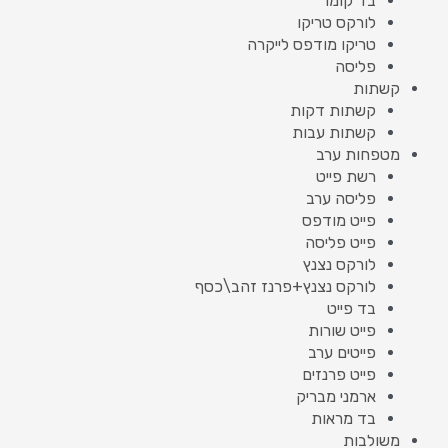
בד קומו
לורקס טריקו
טריקו מודפס לייקרה
פליסה
קשתות
קשתות דקות
קשתות עבות
מטפחות ערב
רשת פייט
פליסה ערב
פייט מודפס
פייט פליסה
לורקס נצנץ
לורקס נצנץ+פרנז זהב\כסף
בד פייט
פייט שורות
פייטים ערב
פייט פרנזים
ארמני מבריק
בד מראות
משולבות