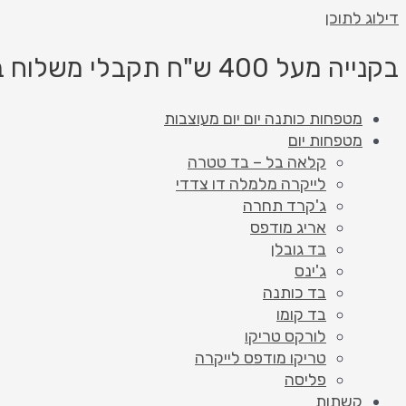
דילוג לתוכן
בקנייה מעל 400 ש"ח תקבלי משלוח בחינם!
מטפחות כותנה יום יום מעוצבות
מטפחות יום
קלאה בל – בד טטרה
לייקרה מלמלה דו צדדי
ג'קרד תחרה
אריג מודפס
בד גובלן
ג'ינס
בד כותנה
בד קומו
לורקס טריקו
טריקו מודפס לייקרה
פליסה
קשתות