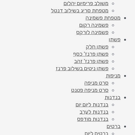
משולב פרימיום יהלום
מטפחת סריג בשילוב דנטל
מטפחת פשמינה
פשמינה רקום
פשמינה לורקס
פשתן
פשתן חלק
פשתן פרנז' כסף
פשתן פרנז' זהב
פשתן ניטים בשילוב פרנז
מניפות
סרט מניפה
סרט מניפה פטנט
בנדנות
בנדנות ליום יום
בנדנות לערב
בנדנות מודפס
ברטים
ברטים ליום