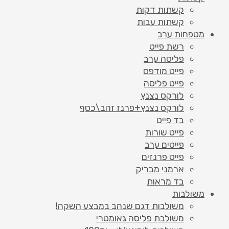
קשתות דקות
קשתות עבות
מטפחות ערב
רשת פייט
פליסה ערב
פייט מודפס
פייט פליסה
לורקס נצנץ
לורקס נצנץ+פרנז זהב\כסף
בד פייט
פייט שורות
פייטים ערב
פייט פרנזים
ארמני מבריק
בד מראות
משולבות
משולבות דגם שנהב במבצע השקה!
משולבת פליסה גאומטרי