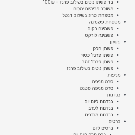
בד פשתן ניטים בשילוב פרנז – 100₪
משולב פרימיום יהלום
מטפחת סריג בשילוב דנטל
מטפחת פשמינה
פשמינה רקום
פשמינה לורקס
פשתן
פשתן חלק
פשתן פרנז' כסף
פשתן פרנז' זהב
פשתן ניטים בשילוב פרנז
מניפות
סרט מניפה
סרט מניפה פטנט
בנדנות
בנדנות ליום יום
בנדנות לערב
בנדנות מודפס
ברטים
ברטים ליום
ברט חלק ליום יום