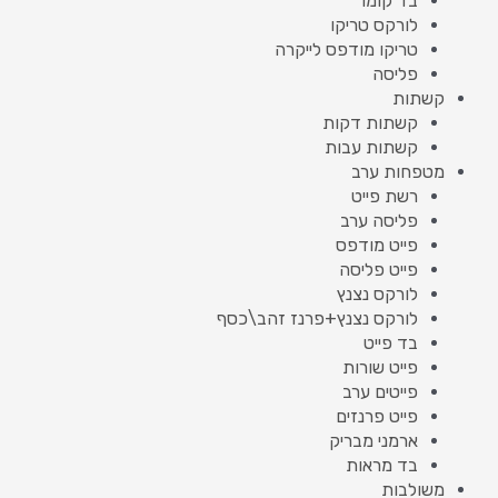
בד קומו
לורקס טריקו
טריקו מודפס לייקרה
פליסה
קשתות
קשתות דקות
קשתות עבות
מטפחות ערב
רשת פייט
פליסה ערב
פייט מודפס
פייט פליסה
לורקס נצנץ
לורקס נצנץ+פרנז זהב\כסף
בד פייט
פייט שורות
פייטים ערב
פייט פרנזים
ארמני מבריק
בד מראות
משולבות