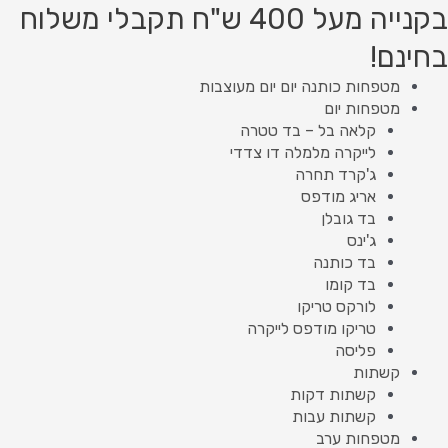
ילוג
מות
Product
Product
בקנייה מעל 400 ש"ח תקבלי משלוח
ל
תוכן
searc
searc
בחינם!
ריקו
ודפס
מטפחות כותנה יום יום מעוצבות
ייקרה
מטפחות יום
6
קלאה בל – בד טטרה
לייקרה מלמלה דו צדדי
ג'קרד תחרה
אריג מודפס
בד גובלן
ג'ינס
בד כותנה
בד קומו
לורקס טריקו
טריקו מודפס לייקרה
פליסה
קשתות
קשתות דקות
קשתות עבות
מטפחות ערב