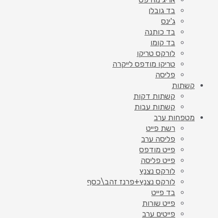
בד גובלן
ג'ינס
בד כותנה
בד קומו
לורקס טריקו
טריקו מודפס לייקרה
פליסה
קשתות
קשתות דקות
קשתות עבות
מטפחות ערב
רשת פייט
פליסה ערב
פייט מודפס
פייט פליסה
לורקס נצנץ
לורקס נצנץ+פרנז זהב\כסף
בד פייט
פייט שורות
פייטים ערב