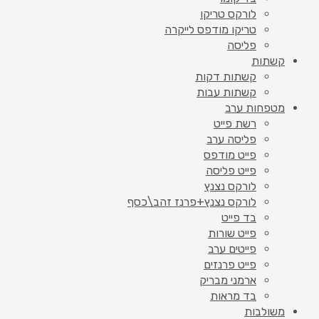
לורקס טריקו
טריקו מודפס לייקרה
פליסה
קשתות
קשתות דקות
קשתות עבות
מטפחות ערב
רשת פייט
פליסה ערב
פייט מודפס
פייט פליסה
לורקס נצנץ
לורקס נצנץ+פרנז זהב\כסף
בד פייט
פייט שורות
פייטים ערב
פייט פרנזים
ארמני מבריק
בד מראות
משולבות