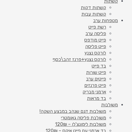
קשתות
קשתות דקות
קשתות עבות
מטפחות ערב
רשת פייט
פליסה ערב
פייט מודפס
פייט פליסה
לורקס נצנץ
לורקס נצנץ+פרנז זהב\כסף
בד פייט
פייט שורות
פייטים ערב
פייט פרנזים
ארמני מבריק
בד מראות
משולבות
משולבות דגם שנהב במבצע השקה!
משולבת פליסה גאומטרי
משולבות לימונצ'לו – 120₪
בד ארמני עם פייט איקס – 120₪