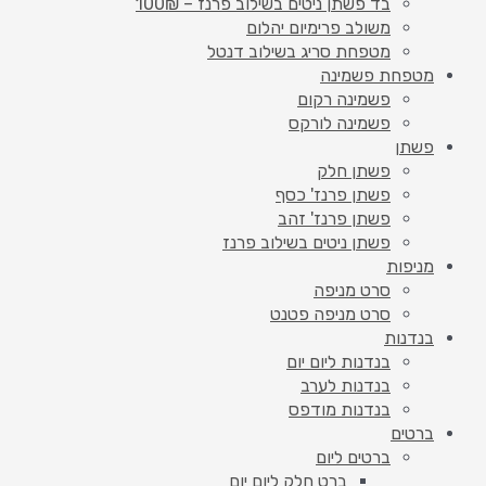
בד פשתן ניטים בשילוב פרנז – 100₪
משולב פרימיום יהלום
מטפחת סריג בשילוב דנטל
מטפחת פשמינה
פשמינה רקום
פשמינה לורקס
פשתן
פשתן חלק
פשתן פרנז' כסף
פשתן פרנז' זהב
פשתן ניטים בשילוב פרנז
מניפות
סרט מניפה
סרט מניפה פטנט
בנדנות
בנדנות ליום יום
בנדנות לערב
בנדנות מודפס
ברטים
ברטים ליום
ברט חלק ליום יום