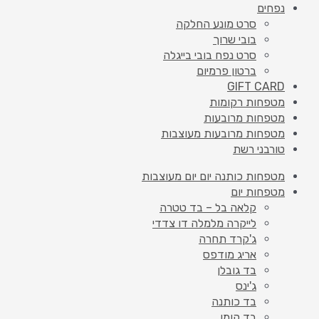
נפחים
סרט מונע החלקה
בובי שרוך
סרט נפח בובי בייגלה
ברטון פרמיום
GIFT CARD
מטפחות רקומות
מטפחות מרובעות
מטפחות מרובעות מעוצבות
טורבני רשת
מטפחות כותנה יום יום מעוצבות
מטפחות יום
קלאה בל – בד טטרה
לייקרה מלמלה דו צדדי
ג'קרד תחרה
אריג מודפס
בד גובלן
ג'ינס
בד כותנה
בד קומו