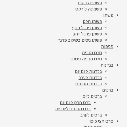
פשמינה רקום
פשמינה לורקס
פשתן
פשתן חלק
פשתן פרנז' כסף
פשתן פרנז' זהב
פשתן ניטים בשילוב פרנז
מניפות
סרט מניפה
סרט מניפה פטנט
בנדנות
בנדנות ליום יום
בנדנות לערב
בנדנות מודפס
ברטים
ברטים ליום
ברט חלק ליום יום
ברט מודפס ליום יום
ברטים לערב
סרט חצי כיסוי