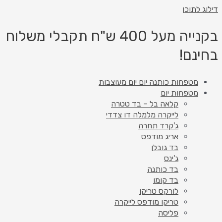
דילוג לתוכן
בקנייה מעל 400 ש"ח תקבלי משלוח
בחינם!
מטפחות כותנה יום יום מעוצבות
מטפחות יום
קלאה בל – בד טטרה
לייקרה מלמלה דו צדדי
ג'קרד תחרה
אריג מודפס
בד גובלן
ג'ינס
בד כותנה
בד קומו
לורקס טריקו
טריקו מודפס לייקרה
פליסה