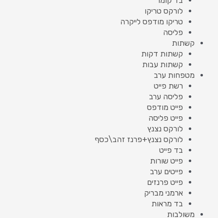
בד קומו
לורקס טריקו
טריקו מודפס לייקרה
פליסה
קשתות
קשתות דקות
קשתות עבות
מטפחות ערב
רשת פייט
פליסה ערב
פייט מודפס
פייט פליסה
לורקס נצנץ
לורקס נצנץ+פרנז זהב\כסף
בד פייט
פייט שורות
פייטים ערב
פייט פרנזים
ארמני מבריק
בד מראות
משולבות