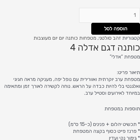
הוספה לסל
קטגוריות
זהב סולטני
,
מטפחות כותנה יום יום מעוצבות
כותנה דגם אדלה 4
מטפחת “אדלי”
תיאור פריט:
מטפחת ערב יוקרתית ואוורירית עם נופל יפה, מעניקה מראה חגיגי
ואלגנטי בלי להיות כבדה על הראש. נוחה לקשירה לאורך זמן ומתאימה
במיוחד לאירועים וסטייל ערב.
תוספות במטפחת
* תכשיט יהלום + פנינים (כ-15 ס״מ)
* פרנז פייט כסוף בקצה המטפחת
* גימור נקי ועדין