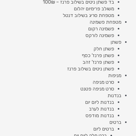
בד פשתן ניטים בשילוב פרנז – 100₪
משולב פרימיום יהלום
מטפחת סריג בשילוב דנטל
מטפחת פשמינה
פשמינה רקום
פשמינה לורקס
פשתן
פשתן חלק
פשתן פרנז' כסף
פשתן פרנז' זהב
פשתן ניטים בשילוב פרנז
מניפות
סרט מניפה
סרט מניפה פטנט
בנדנות
בנדנות ליום יום
בנדנות לערב
בנדנות מודפס
ברטים
ברטים ליום
ברט חלק ליום יום