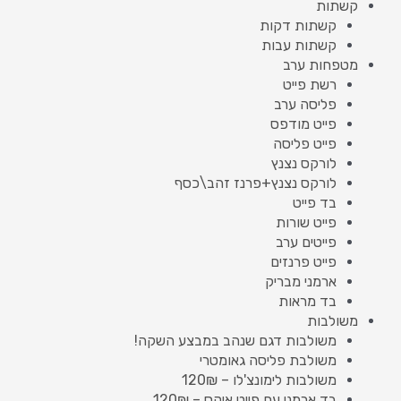
קשתות
קשתות דקות
קשתות עבות
מטפחות ערב
רשת פייט
פליסה ערב
פייט מודפס
פייט פליסה
לורקס נצנץ
לורקס נצנץ+פרנז זהב\כסף
בד פייט
פייט שורות
פייטים ערב
פייט פרנזים
ארמני מבריק
בד מראות
משולבות
משולבות דגם שנהב במבצע השקה!
משולבת פליסה גאומטרי
משולבות לימונצ'לו – 120₪
בד ארמני עם פייט איקס – 120₪