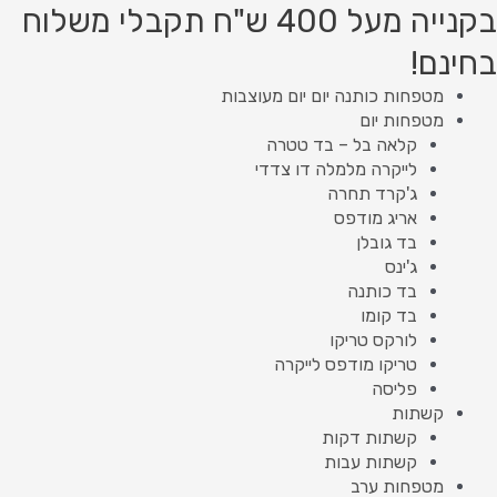
ילוג
מות
Product
Product
בקנייה מעל 400 ש"ח תקבלי משלוח
ל
תוכן
searc
searc
בחינם!
ותנה
גם
מטפחות כותנה יום יום מעוצבות
דלה
מטפחות יום
קלאה בל – בד טטרה
לייקרה מלמלה דו צדדי
ג'קרד תחרה
אריג מודפס
בד גובלן
ג'ינס
בד כותנה
בד קומו
לורקס טריקו
טריקו מודפס לייקרה
פליסה
קשתות
קשתות דקות
קשתות עבות
מטפחות ערב