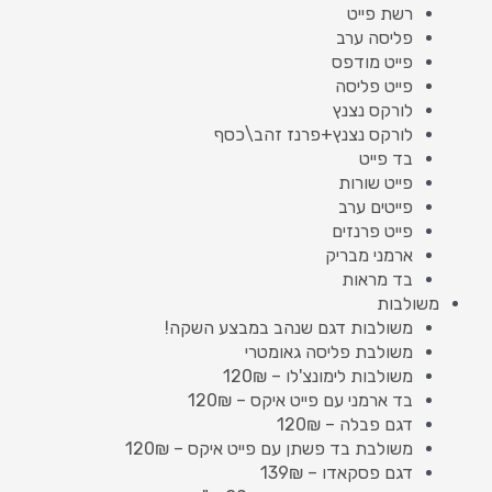
רשת פייט
פליסה ערב
פייט מודפס
פייט פליסה
לורקס נצנץ
לורקס נצנץ+פרנז זהב\כסף
בד פייט
פייט שורות
פייטים ערב
פייט פרנזים
ארמני מבריק
בד מראות
משולבות
משולבות דגם שנהב במבצע השקה!
משולבת פליסה גאומטרי
משולבות לימונצ'לו – 120₪
בד ארמני עם פייט איקס – 120₪
דגם פבלה – 120₪
משולבת בד פשתן עם פייט איקס – 120₪
דגם פסקאדו – 139₪