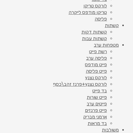
לורקס טריקו
טריקו מודפס לייקרה
פליסה
קשתות
קשתות דקות
קשתות עבות
מטפחות ערב
רשת פייט
פליסה ערב
פייט מודפס
פייט פליסה
לורקס נצנץ
לורקס נצנץ+פרנז זהב\כסף
בד פייט
פייט שורות
פייטים ערב
פייט פרנזים
ארמני מבריק
בד מראות
משולבות