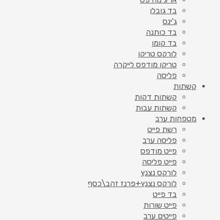
בד גובלן
ג'ינס
בד כותנה
בד קומו
לורקס טריקו
טריקו מודפס לייקרה
פליסה
קשתות
קשתות דקות
קשתות עבות
מטפחות ערב
רשת פייט
פליסה ערב
פייט מודפס
פייט פליסה
לורקס נצנץ
לורקס נצנץ+פרנז זהב\כסף
בד פייט
פייט שורות
פייטים ערב