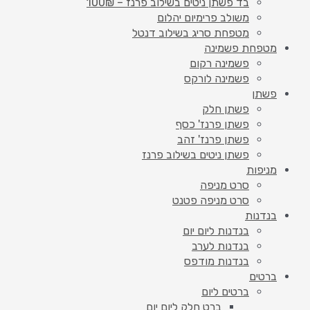
בד פשתן ניטים בשילוב פרנז – 100₪
משולב פרימיום יהלום
מטפחת סריג בשילוב דנטל
מטפחת פשמינה
פשמינה רקום
פשמינה לורקס
פשתן
פשתן חלק
פשתן פרנז' כסף
פשתן פרנז' זהב
פשתן ניטים בשילוב פרנז
מניפות
סרט מניפה
סרט מניפה פטנט
בנדנות
בנדנות ליום יום
בנדנות לערב
בנדנות מודפס
ברטים
ברטים ליום
ברט חלק ליום יום