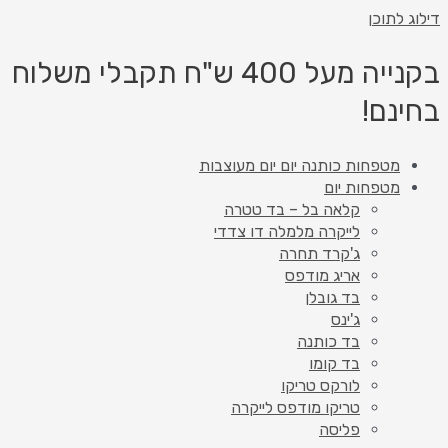
דילוג לתוכן
בקנייה מעל 400 ש"ח תקבלי משלוח
בחינם!
מטפחות כותנה יום יום מעוצבות
מטפחות יום
קלאה בל – בד טטרה
לייקרה מלמלה דו צדדי
ג'קרד תחרה
אריג מודפס
בד גובלן
ג'ינס
בד כותנה
בד קומו
לורקס טריקו
טריקו מודפס לייקרה
פליסה