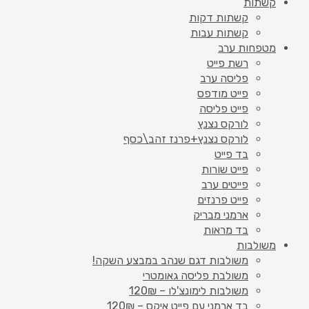
קשתות
קשתות דקות
קשתות עבות
מטפחות ערב
רשת פייט
פליסה ערב
פייט מודפס
פייט פליסה
לורקס נצנץ
לורקס נצנץ+פרנז זהב\כסף
בד פייט
פייט שורות
פייטים ערב
פייט פרנזים
ארמני מבריק
בד מראות
משולבות
משולבות דגם שנהב במבצע השקה!
משולבת פליסה גאומטרי
משולבות לימונצ'לו – 120₪
בד ארמני עם פייט איקס – 120₪