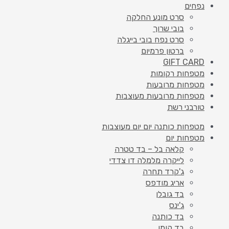
נפחים
סרט מונע החלקה
בובי שרוך
סרט נפח בובי בייגלה
ברטון פרמיום
GIFT CARD
מטפחות רקומות
מטפחות מרובעות
מטפחות מרובעות מעוצבות
טורבני רשת
מטפחות כותנה יום יום מעוצבות
מטפחות יום
קלאה בל – בד טטרה
לייקרה מלמלה דו צדדי
ג'קרד תחרה
אריג מודפס
בד גובלן
ג'ינס
בד כותנה
בד קומו