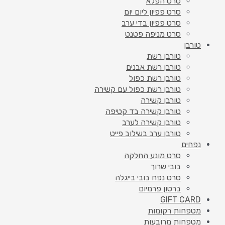
סרט הפלא
סרט פפיון ליום יום
סרט פפיון בדי ערב
סרט מניפה פטנט
טורבן
טורבן רשת
טורבן רשת אבנים
טורבן רשת כפול
טורבן רשת כפול עם קשירה
טורבן קשירה
טורבן קשירה בד קטיפה
טורבן קשירה לערב
טורבן ערב בשילוב פייט
נפחים
סרט מונע החלקה
בובי שרוך
סרט נפח בובי בייגלה
ברטון פרמיום
GIFT CARD
מטפחות רקומות
מטפחות מרובעות