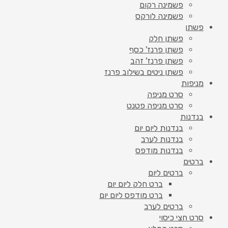
פשמינה רקום
פשמינה לורקס
פשתן
פשתן חלק
פשתן פרנז' כסף
פשתן פרנז' זהב
פשתן ניטים בשילוב פרנז
מניפות
סרט מניפה
סרט מניפה פטנט
בנדנות
בנדנות ליום יום
בנדנות לערב
בנדנות מודפס
ברטים
ברטים ליום
ברט חלק ליום יום
ברט מודפס ליום יום
ברטים לערב
סרט חצי כיסוי