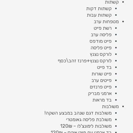
קשתות
קשתות דקות
קשתות עבות
מטפחות ערב
רשת פייט
פליסה ערב
פייט מודפס
פייט פליסה
לורקס נצנץ
לורקס נצנץ+פרנז זהב\כסף
בד פייט
פייט שורות
פייטים ערב
פייט פרנזים
ארמני מבריק
בד מראות
משולבות
משולבות דגם שנהב במבצע השקה!
משולבת פליסה גאומטרי
משולבות לימונצ'לו – 120₪
בד ארמני עם פייט איקס – 120₪