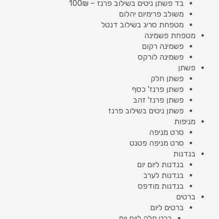
בד פשתן ניטים בשילוב פרנז – 100₪
משולב פרימיום יהלום
מטפחת סריג בשילוב דנטל
מטפחת פשמינה
פשמינה רקום
פשמינה לורקס
פשתן
פשתן חלק
פשתן פרנז' כסף
פשתן פרנז' זהב
פשתן ניטים בשילוב פרנז
מניפות
סרט מניפה
סרט מניפה פטנט
בנדנות
בנדנות ליום יום
בנדנות לערב
בנדנות מודפס
ברטים
ברטים ליום
ברט חלק ליום יום