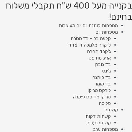
ילוג
מות
Product
Product
בקנייה מעל 400 ש"ח תקבלי משלוח
ל
תוכן
searc
searc
בחינם!
ותנה
גם
מטפחות כותנה יום יום מעוצבות
ודט
מטפחות יום
רוד
קלאה בל – בד טטרה
תיק
לייקרה מלמלה דו צדדי
ג'קרד תחרה
אריג מודפס
בד גובלן
ג'ינס
בד כותנה
בד קומו
לורקס טריקו
טריקו מודפס לייקרה
פליסה
קשתות
קשתות דקות
קשתות עבות
מטפחות ערב