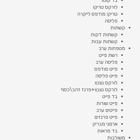
בד קומו
לורקס טריקו
טריקו מודפס לייקרה
פליסה
קשתות
קשתות דקות
קשתות עבות
מטפחות ערב
רשת פייט
פליסה ערב
פייט מודפס
פייט פליסה
לורקס נצנץ
לורקס נצנץ+פרנז זהב\כסף
בד פייט
פייט שורות
פייטים ערב
פייט פרנזים
ארמני מבריק
בד מראות
משולבות