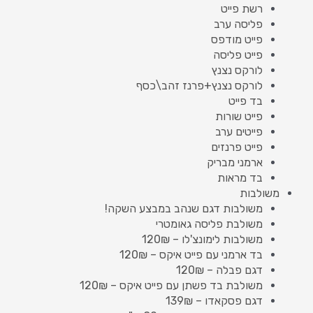
רשת פייט
פליסה ערב
פייט מודפס
פייט פליסה
לורקס נצנץ
לורקס נצנץ+פרנז זהב\כסף
בד פייט
פייט שורות
פייטים ערב
פייט פרנזים
ארמני מבריק
בד מראות
משולבות
משולבות דגם שנהב במבצע השקה!
משולבת פליסה גאומטרי
משולבות לימונצ'לו – 120₪
בד ארמני עם פייט איקס – 120₪
דגם פבלה – 120₪
משולבת בד פשתן עם פייט איקס – 120₪
דגם פסקאדו – 139₪