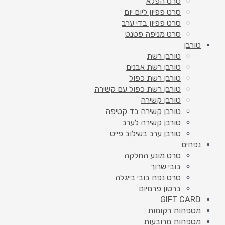
סרט הפלא
סרט פפיון ליום יום
סרט פפיון בדי ערב
סרט מניפה פטנט
טורבן
טורבן רשת
טורבן רשת אבנים
טורבן רשת כפול
טורבן רשת כפול עם קשירה
טורבן קשירה
טורבן קשירה בד קטיפה
טורבן קשירה לערב
טורבן ערב בשילוב פייט
נפחים
סרט מונע החלקה
בובי שרוך
סרט נפח בובי בייגלה
ברטון פרמיום
GIFT CARD
מטפחות רקומות
מטפחות מרובעות