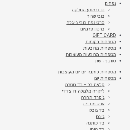
נפחים
סרט מונע החלקה
בובי שרוך
סרט נפח בובי בייגלה
ברטון פרמיום
GIFT CARD
מטפחות רקומות
מטפחות מרובעות
מטפחות מרובעות מעוצבות
טורבני רשת
מטפחות כותנה יום יום מעוצבות
מטפחות יום
קלאה בל – בד טטרה
לייקרה מלמלה דו צדדי
ג'קרד תחרה
אריג מודפס
בד גובלן
ג'ינס
בד כותנה
בד קומו