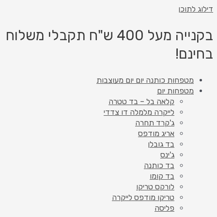
דילוג לתוכן
בקנייה מעל 400 ש"ח תקבלי משלוח
בחינם!
מטפחות כותנה יום יום מעוצבות
מטפחות יום
קלאה בל – בד טטרה
לייקרה מלמלה דו צדדי
ג'קרד תחרה
אריג מודפס
בד גובלן
ג'ינס
בד כותנה
בד קומו
לורקס טריקו
טריקו מודפס לייקרה
פליסה