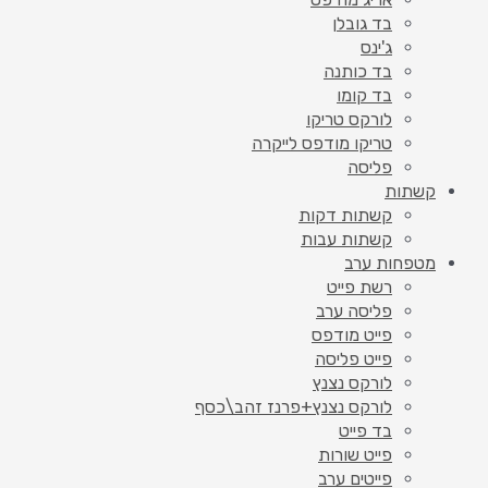
בד גובלן
ג'ינס
בד כותנה
בד קומו
לורקס טריקו
טריקו מודפס לייקרה
פליסה
קשתות
קשתות דקות
קשתות עבות
מטפחות ערב
רשת פייט
פליסה ערב
פייט מודפס
פייט פליסה
לורקס נצנץ
לורקס נצנץ+פרנז זהב\כסף
בד פייט
פייט שורות
פייטים ערב