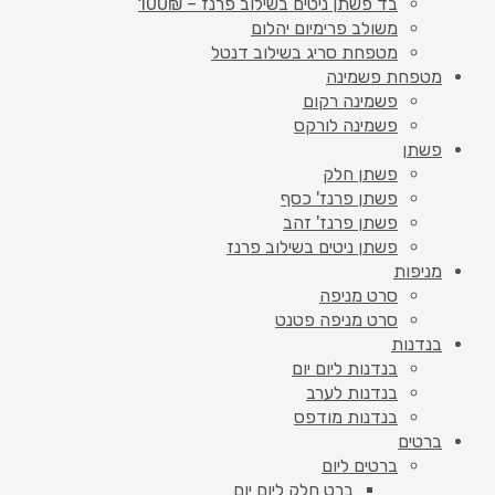
בד פשתן ניטים בשילוב פרנז – 100₪
משולב פרימיום יהלום
מטפחת סריג בשילוב דנטל
מטפחת פשמינה
פשמינה רקום
פשמינה לורקס
פשתן
פשתן חלק
פשתן פרנז' כסף
פשתן פרנז' זהב
פשתן ניטים בשילוב פרנז
מניפות
סרט מניפה
סרט מניפה פטנט
בנדנות
בנדנות ליום יום
בנדנות לערב
בנדנות מודפס
ברטים
ברטים ליום
ברט חלק ליום יום