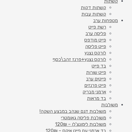
קשתות
קשתות דקות
קשתות עבות
מטפחות ערב
רשת פייט
פליסה ערב
פייט מודפס
פייט פליסה
לורקס נצנץ
לורקס נצנץ+פרנז זהב\כסף
בד פייט
פייט שורות
פייטים ערב
פייט פרנזים
ארמני מבריק
בד מראות
משולבות
משולבות דגם שנהב במבצע השקה!
משולבת פליסה גאומטרי
משולבות לימונצ'לו – 120₪
בד ארמני עם פייט איקס – 120₪