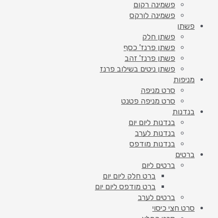
פשמינה רקום
פשמינה לורקס
פשתן
פשתן חלק
פשתן פרנז' כסף
פשתן פרנז' זהב
פשתן ניטים בשילוב פרנז
מניפות
סרט מניפה
סרט מניפה פטנט
בנדנות
בנדנות ליום יום
בנדנות לערב
בנדנות מודפס
ברטים
ברטים ליום
ברט חלק ליום יום
ברט מודפס ליום יום
ברטים לערב
סרט חצי כיסוי