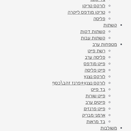
לורקס טריקו
טריקו מודפס לייקרה
פליסה
קשתות
קשתות דקות
קשתות עבות
מטפחות ערב
רשת פייט
פליסה ערב
פייט מודפס
פייט פליסה
לורקס נצנץ
לורקס נצנץ+פרנז זהב\כסף
בד פייט
פייט שורות
פייטים ערב
פייט פרנזים
ארמני מבריק
בד מראות
משולבות