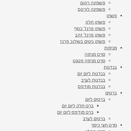
פשמינה רקום
פשמינה לורקס
פשתן
פשתן חלק
פשתן פרנז' כסף
פשתן פרנז' זהב
פשתן ניטים בשילוב פרנז
מניפות
סרט מניפה
סרט מניפה פטנט
בנדנות
בנדנות ליום יום
בנדנות לערב
בנדנות מודפס
ברטים
ברטים ליום
ברט חלק ליום יום
ברט מודפס ליום יום
ברטים לערב
סרט חצי כיסוי