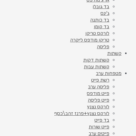
בד גובלן
ג'ינס
בד כותנה
בד קומו
לורקס טריקו
טריקו מודפס לייקרה
פליסה
קשתות
קשתות דקות
קשתות עבות
מטפחות ערב
רשת פייט
פליסה ערב
פייט מודפס
פייט פליסה
לורקס נצנץ
לורקס נצנץ+פרנז זהב\כסף
בד פייט
פייט שורות
פייטים ערב