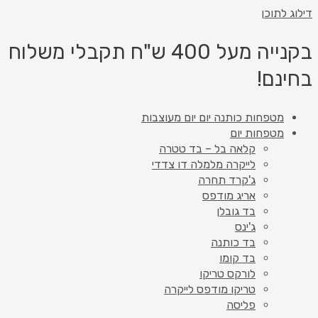
דילוג לתוכן
בקנייה מעל 400 ש"ח תקבלי משלוח
בחינם!
מטפחות כותנה יום יום מעוצבות
מטפחות יום
קלאה בל – בד טטרה
לייקרה מלמלה דו צדדי
ג'קרד תחרה
אריג מודפס
בד גובלן
ג'ינס
בד כותנה
בד קומו
לורקס טריקו
טריקו מודפס לייקרה
פליסה