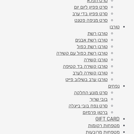
סרט הפלא
סרט פפיון ליום יום
סרט פפיון בדי ערב
סרט מניפה פטנט
טורבן
טורבן רשת
טורבן רשת אבנים
טורבן רשת כפול
טורבן רשת כפול עם קשירה
טורבן קשירה
טורבן קשירה בד קטיפה
טורבן קשירה לערב
טורבן ערב בשילוב פייט
נפחים
סרט מונע החלקה
בובי שרוך
סרט נפח בובי בייגלה
ברטון פרמיום
GIFT CARD
מטפחות רקומות
מטפחות מרובעות