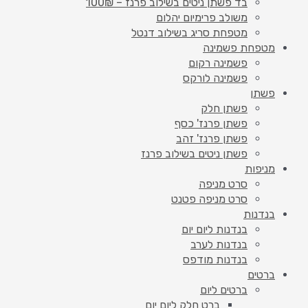
בד פשתן ניטים בשילוב פרנז – 100₪
משולב פרימיום יהלום
מטפחת סריג בשילוב דנטל
מטפחת פשמינה
פשמינה רקום
פשמינה לורקס
פשתן
פשתן חלק
פשתן פרנז' כסף
פשתן פרנז' זהב
פשתן ניטים בשילוב פרנז
מניפות
סרט מניפה
סרט מניפה פטנט
בנדנות
בנדנות ליום יום
בנדנות לערב
בנדנות מודפס
ברטים
ברטים ליום
ברט חלק ליום יום