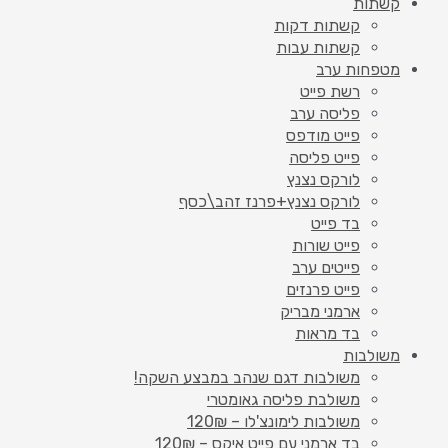
קשתות
קשתות דקות
קשתות עבות
מטפחות ערב
רשת פייט
פליסה ערב
פייט מודפס
פייט פליסה
לורקס נצנץ
לורקס נצנץ+פרנז זהב\כסף
בד פייט
פייט שורות
פייטים ערב
פייט פרנזים
ארמני מבריק
בד מראות
משולבות
משולבות דגם שנהב במבצע השקה!
משולבת פליסה גאומטרי
משולבות לימונצ'לו – 120₪
בד ארמני עם פייט איקס – 120₪