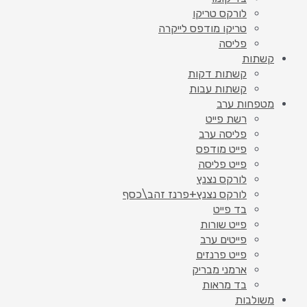
לורקס טריקו
טריקו מודפס לייקרה
פליסה
קשתות
קשתות דקות
קשתות עבות
מטפחות ערב
רשת פייט
פליסה ערב
פייט מודפס
פייט פליסה
לורקס נצנץ
לורקס נצנץ+פרנז זהב\כסף
בד פייט
פייט שורות
פייטים ערב
פייט פרנזים
ארמני מבריק
בד מראות
משולבות