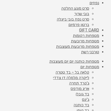
נפחים
סרט מונע החלקה
בובי שרוך
סרט נפח בובי בייגלה
ברטון פרמיום
GIFT CARD
מטפחות רקומות
מטפחות מרובעות
מטפחות מרובעות מעוצבות
טורבני רשת
מטפחות כותנה יום יום מעוצבות
מטפחות יום
קלאה בל – בד טטרה
לייקרה מלמלה דו צדדי
ג'קרד תחרה
אריג מודפס
בד גובלן
ג'ינס
בד כותנה
בד קומו