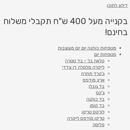
דילוג לתוכן
בקנייה מעל 400 ש"ח תקבלי משלוח
בחינם!
מטפחות כותנה יום יום מעוצבות
מטפחות יום
קלאה בל – בד טטרה
לייקרה מלמלה דו צדדי
ג'קרד תחרה
אריג מודפס
בד גובלן
ג'ינס
בד כותנה
בד קומו
לורקס טריקו
טריקו מודפס לייקרה
פליסה