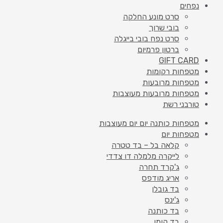
נפחים
סרט מונע החלקה
בובי שרוך
סרט נפח בובי בייגלה
ברטון פרמיום
GIFT CARD
מטפחות רקומות
מטפחות מרובעות
מטפחות מרובעות מעוצבות
טורבני רשת
מטפחות כותנה יום יום מעוצבות
מטפחות יום
קלאה בל – בד טטרה
לייקרה מלמלה דו צדדי
ג'קרד תחרה
אריג מודפס
בד גובלן
ג'ינס
בד כותנה
בד קומו