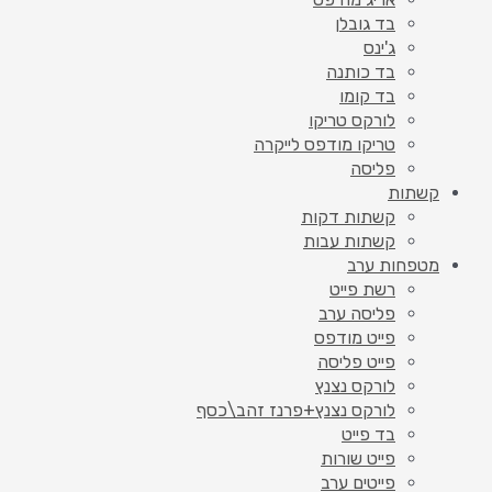
בד גובלן
ג'ינס
בד כותנה
בד קומו
לורקס טריקו
טריקו מודפס לייקרה
פליסה
קשתות
קשתות דקות
קשתות עבות
מטפחות ערב
רשת פייט
פליסה ערב
פייט מודפס
פייט פליסה
לורקס נצנץ
לורקס נצנץ+פרנז זהב\כסף
בד פייט
פייט שורות
פייטים ערב