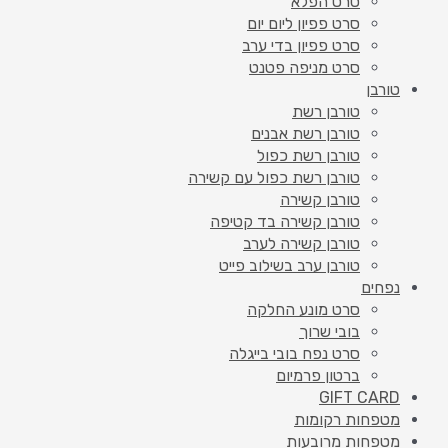
סרט הפלא
סרט פפיון ליום יום
סרט פפיון בדי ערב
סרט מניפה פטנט
טורבן
טורבן רשת
טורבן רשת אבנים
טורבן רשת כפול
טורבן רשת כפול עם קשירה
טורבן קשירה
טורבן קשירה בד קטיפה
טורבן קשירה לערב
טורבן ערב בשילוב פייט
נפחים
סרט מונע החלקה
בובי שרוך
סרט נפח בובי בייגלה
ברטון פרמיום
GIFT CARD
מטפחות רקומות
מטפחות מרובעות