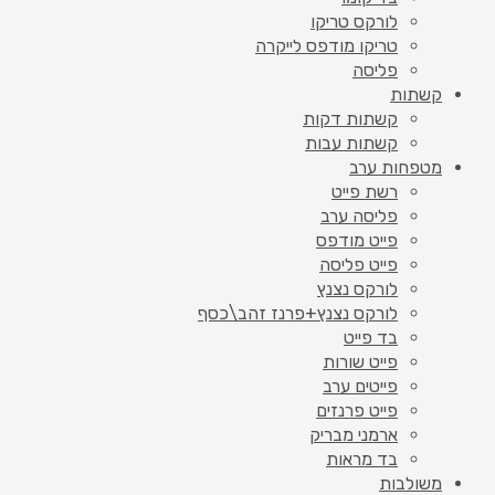
לורקס טריקו
טריקו מודפס לייקרה
פליסה
קשתות
קשתות דקות
קשתות עבות
מטפחות ערב
רשת פייט
פליסה ערב
פייט מודפס
פייט פליסה
לורקס נצנץ
לורקס נצנץ+פרנז זהב\כסף
בד פייט
פייט שורות
פייטים ערב
פייט פרנזים
ארמני מבריק
בד מראות
משולבות