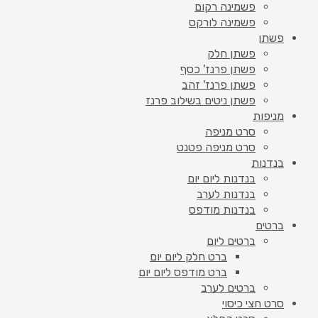
פשמינה רקום
פשמינה לורקס
פשתן
פשתן חלק
פשתן פרנז' כסף
פשתן פרנז' זהב
פשתן ניטים בשילוב פרנז
מניפות
סרט מניפה
סרט מניפה פטנט
בנדנות
בנדנות ליום יום
בנדנות לערב
בנדנות מודפס
ברטים
ברטים ליום
ברט חלק ליום יום
ברט מודפס ליום יום
ברטים לערב
סרט חצי כיסוי