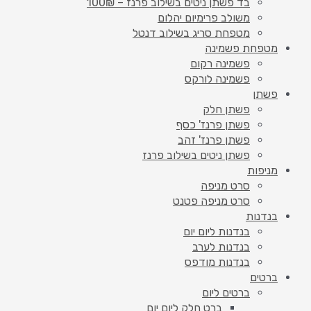
בד פשתן ניטים בשילוב פרנז – 100₪
משולב פרימיום יהלום
מטפחת סריג בשילוב דנטל
מטפחת פשמינה
פשמינה רקום
פשמינה לורקס
פשתן
פשתן חלק
פשתן פרנז' כסף
פשתן פרנז' זהב
פשתן ניטים בשילוב פרנז
מניפות
סרט מניפה
סרט מניפה פטנט
בנדנות
בנדנות ליום יום
בנדנות לערב
בנדנות מודפס
ברטים
ברטים ליום
ברט חלק ליום יום