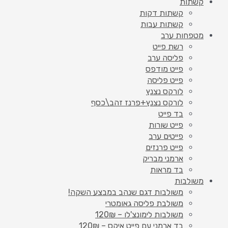
קשתות
קשתות דקות
קשתות עבות
מטפחות ערב
רשת פייט
פליסה ערב
פייט מודפס
פייט פליסה
לורקס נצנץ
לורקס נצנץ+פרנז זהב\כסף
בד פייט
פייט שורות
פייטים ערב
פייט פרנזים
ארמני מבריק
בד מראות
משולבות
משולבות דגם שנהב במבצע השקה!
משולבת פליסה גאומטרי
משולבות לימונצ'לו – 120₪
בד ארמני עם פייט איקס – 120₪