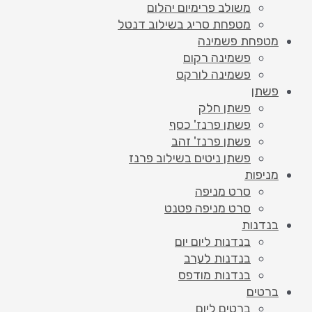
משולב פרימיום יהלום
מטפחת סריג בשילוב דנטל
מטפחת פשמינה
פשמינה רקום
פשמינה לורקס
פשתן
פשתן חלק
פשתן פרנז' כסף
פשתן פרנז' זהב
פשתן ניטים בשילוב פרנז
מניפות
סרט מניפה
סרט מניפה פטנט
בנדנות
בנדנות ליום יום
בנדנות לערב
בנדנות מודפס
ברטים
ברטים ליום