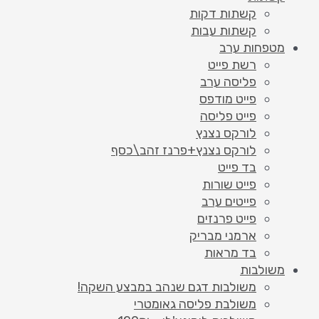
קשתות דקות
קשתות עבות
מטפחות ערב
רשת פייט
פליסה ערב
פייט מודפס
פייט פליסה
לורקס נצנץ
לורקס נצנץ+פרנז זהב\כסף
בד פייט
פייט שורות
פייטים ערב
פייט פרנזים
ארמני מבריק
בד מראות
משולבות
משולבות דגם שנהב במבצע השקה!
משולבת פליסה גאומטרי