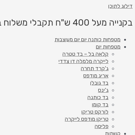
דילוג לתוכן
בקנייה מעל 400 ש"ח תקבלי משלוח בחינם!
מטפחות כותנה יום יום מעוצבות
מטפחות יום
קלאה בל – בד טטרה
לייקרה מלמלה דו צדדי
ג'קרד תחרה
אריג מודפס
בד גובלן
ג'ינס
בד כותנה
בד קומו
לורקס טריקו
טריקו מודפס לייקרה
פליסה
קשתות