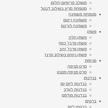
משולב פרימיום יהלום
מטפחת סריג בשילוב דנטל
מטפחת פשמינה
פשמינה רקום
פשמינה לורקס
פשתן
פשתן חלק
פשתן פרנז' כסף
פשתן פרנז' זהב
פשתן ניטים בשילוב פרנז
מניפות
סרט מניפה
סרט מניפה פטנט
בנדנות
בנדנות ליום יום
בנדנות לערב
בנדנות מודפס
ברטים
ברטים ליום