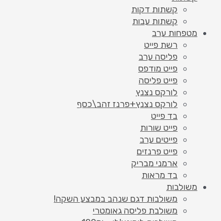
קשתות דקות
קשתות עבות
מטפחות ערב
רשת פייט
פליסה ערב
פייט מודפס
פייט פליסה
לורקס נצנץ
לורקס נצנץ+פרנז זהב\כסף
בד פייט
פייט שורות
פייטים ערב
פייט פרנזים
ארמני מבריק
בד מראות
משולבות
משולבות דגם שנהב במבצע השקה!
משולבת פליסה גאומטרי