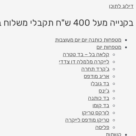
דילוג לתוכן
בקנייה מעל 400 ש"ח תקבלי משלוח בחינם!
מטפחות כותנה יום יום מעוצבות
מטפחות יום
קלאה בל – בד טטרה
לייקרה מלמלה דו צדדי
ג'קרד תחרה
אריג מודפס
בד גובלן
ג'ינס
בד כותנה
בד קומו
לורקס טריקו
טריקו מודפס לייקרה
פליסה
קשתות