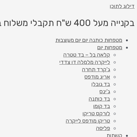
דילוג לתוכן
בקנייה מעל 400 ש"ח תקבלי משלוח בחינם!
מטפחות כותנה יום יום מעוצבות
מטפחות יום
קלאה בל – בד טטרה
לייקרה מלמלה דו צדדי
ג'קרד תחרה
אריג מודפס
בד גובלן
ג'ינס
בד כותנה
בד קומו
לורקס טריקו
טריקו מודפס לייקרה
פליסה
קשתות