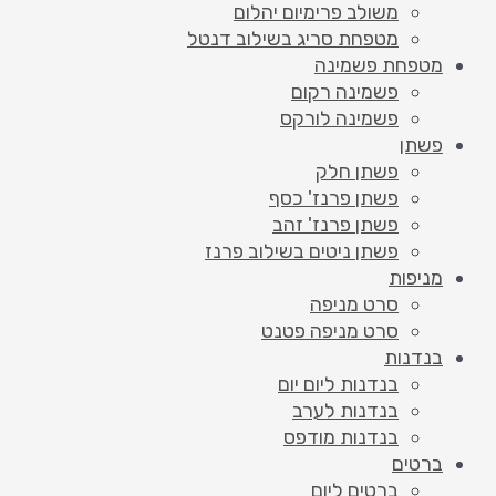
משולב פרימיום יהלום
מטפחת סריג בשילוב דנטל
מטפחת פשמינה
פשמינה רקום
פשמינה לורקס
פשתן
פשתן חלק
פשתן פרנז' כסף
פשתן פרנז' זהב
פשתן ניטים בשילוב פרנז
מניפות
סרט מניפה
סרט מניפה פטנט
בנדנות
בנדנות ליום יום
בנדנות לערב
בנדנות מודפס
ברטים
ברטים ליום