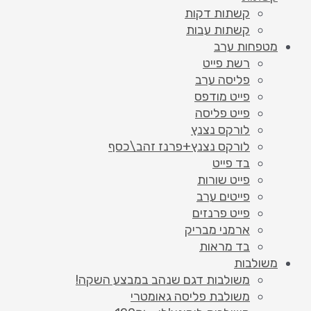
קשתות דקות
קשתות עבות
מטפחות ערב
רשת פייט
פליסה ערב
פייט מודפס
פייט פליסה
לורקס נצנץ
לורקס נצנץ+פרנז זהב\כסף
בד פייט
פייט שורות
פייטים ערב
פייט פרנזים
ארמני מבריק
בד מראות
משולבות
משולבות דגם שנהב במבצע השקה!
משולבת פליסה גאומטרי