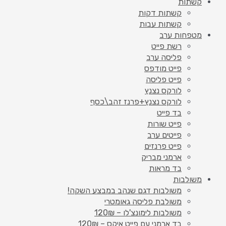
קשתות
קשתות דקות
קשתות עבות
מטפחות ערב
רשת פייט
פליסה ערב
פייט מודפס
פייט פליסה
לורקס נצנץ
לורקס נצנץ+פרנז זהב\כסף
בד פייט
פייט שורות
פייטים ערב
פייט פרנזים
ארמני מבריק
בד מראות
משולבות
משולבות דגם שנהב במבצע השקה!
משולבת פליסה גאומטרי
משולבות לימונצ'לו – 120₪
בד ארמני עם פייט איקס – 120₪