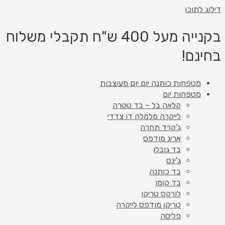
דילוג לתוכן
בקנייה מעל 400 ש"ח תקבלי משלוח
בחינם!
מטפחות כותנה יום יום מעוצבות
מטפחות יום
קלאה בל – בד טטרה
לייקרה מלמלה דו צדדי
ג'קרד תחרה
אריג מודפס
בד גובלן
ג'ינס
בד כותנה
בד קומו
לורקס טריקו
טריקו מודפס לייקרה
פליסה