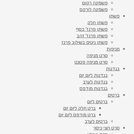
פשמינה רקום
פשמינה לורקס
פשתן
פשתן חלק
פשתן פרנז' כסף
פשתן פרנז' זהב
פשתן ניטים בשילוב פרנז
מניפות
סרט מניפה
סרט מניפה פטנט
בנדנות
בנדנות ליום יום
בנדנות לערב
בנדנות מודפס
ברטים
ברטים ליום
ברט חלק ליום יום
ברט מודפס ליום יום
ברטים לערב
סרט חצי כיסוי