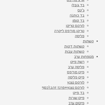
בד גובלן
ג'ינס
בד כותנה
בד קומו
לורקס טריקו
טריקו מודפס לייקרה
פליסה
קשתות
קשתות דקות
קשתות עבות
מטפחות ערב
רשת פייט
פליסה ערב
פייט מודפס
פייט פליסה
לורקס נצנץ
לורקס נצנץ+פרנז זהב\כסף
בד פייט
פייט שורות
פייטים ערב