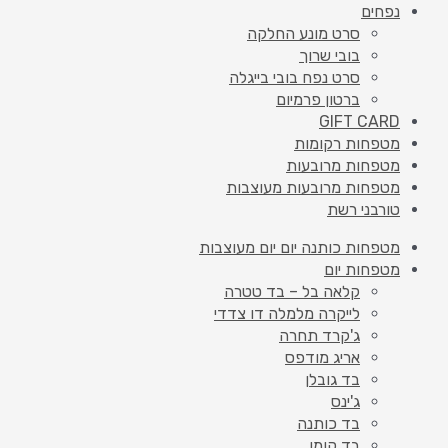
נפחים
סרט מונע החלקה
בובי שרוך
סרט נפח בובי בייגלה
ברטון פרמיום
GIFT CARD
מטפחות רקומות
מטפחות מרובעות
מטפחות מרובעות מעוצבות
טורבני רשת
מטפחות כותנה יום יום מעוצבות
מטפחות יום
קלאה בל – בד טטרה
לייקרה מלמלה דו צדדי
ג'קרד תחרה
אריג מודפס
בד גובלן
ג'ינס
בד כותנה
בד קומו