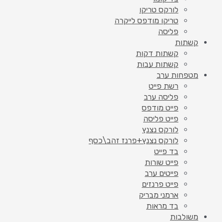
לורקס טריקו
טריקו מודפס לייקרה
פליסה
קשתות
קשתות דקות
קשתות עבות
מטפחות ערב
רשת פייט
פליסה ערב
פייט מודפס
פייט פליסה
לורקס נצנץ
לורקס נצנץ+פרנז זהב\כסף
בד פייט
פייט שורות
פייטים ערב
פייט פרנזים
ארמני מבריק
בד מראות
משולבות