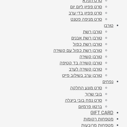
סרט הפלא
סרט פפיון ליום יום
סרט פפיון בדי ערב
סרט מניפה פטנט
טורבן
טורבן רשת
טורבן רשת אבנים
טורבן רשת כפול
טורבן רשת כפול עם קשירה
טורבן קשירה
טורבן קשירה בד קטיפה
טורבן קשירה לערב
טורבן ערב בשילוב פייט
נפחים
סרט מונע החלקה
בובי שרוך
סרט נפח בובי בייגלה
ברטון פרמיום
GIFT CARD
מטפחות רקומות
מטפחות מרובעות