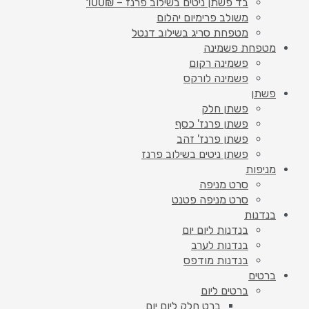
בד פשתן ניטים בשילוב פרנז – 100₪
משולב פרימיום יהלום
מטפחת סריג בשילוב דנטל
מטפחת פשמינה
פשמינה רקום
פשמינה לורקס
פשתן
פשתן חלק
פשתן פרנז' כסף
פשתן פרנז' זהב
פשתן ניטים בשילוב פרנז
מניפות
סרט מניפה
סרט מניפה פטנט
בנדנות
בנדנות ליום יום
בנדנות לערב
בנדנות מודפס
ברטים
ברטים ליום
ברט חלק ליום יום