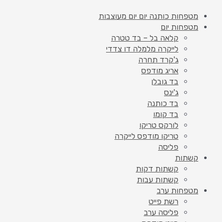
מטפחות כותנה יום יום מעוצבות
מטפחות יום
קלאה בל – בד טטרה
לייקרה מלמלה דו צדדי
ג'קרד תחרה
אריג מודפס
בד גובלן
ג'ינס
בד כותנה
בד קומו
לורקס טריקו
טריקו מודפס לייקרה
פליסה
קשתות
קשתות דקות
קשתות עבות
מטפחות ערב
רשת פייט
פליסה ערב