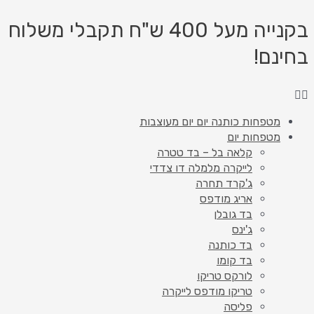
דילוג
כמות
Products
Products
של
לתוכן
search
search
בקנייה מעל 400 ש"ח תקבלי משלוח
כותנה
בחינם!
דגם
נוצה
3
מטפחות כותנה יום יום מעוצבות
מטפחות יום
קלאה בל – בד טטרה
לייקרה מלמלה דו צדדי
ג'קרד תחרה
אריג מודפס
בד גובלן
ג'ינס
בד כותנה
בד קומו
לורקס טריקו
טריקו מודפס לייקרה
פליסה