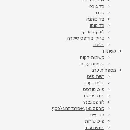
בד גובלן
ג'ינס
בד כותנה
בד קומו
לורקס טריקו
טריקו מודפס לייקרה
פליסה
קשתות
קשתות דקות
קשתות עבות
מטפחות ערב
רשת פייט
פליסה ערב
פייט מודפס
פייט פליסה
לורקס נצנץ
לורקס נצנץ+פרנז זהב\כסף
בד פייט
פייט שורות
פייטים ערב