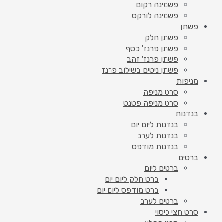
פשמינה רקום
פשמינה לורקס
פשתן
פשתן חלק
פשתן פרנז' כסף
פשתן פרנז' זהב
פשתן ניטים בשילוב פרנז
מניפות
סרט מניפה
סרט מניפה פטנט
בנדנות
בנדנות ליום יום
בנדנות לערב
בנדנות מודפס
ברטים
ברטים ליום
ברט חלק ליום יום
ברט מודפס ליום יום
ברטים לערב
סרט חצי כיסוי