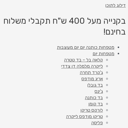
דילוג לתוכן
בקנייה מעל 400 ש"ח תקבלי משלוח
בחינם!
מטפחות כותנה יום יום מעוצבות
מטפחות יום
קלאה בל – בד טטרה
לייקרה מלמלה דו צדדי
ג'קרד תחרה
אריג מודפס
בד גובלן
ג'ינס
בד כותנה
בד קומו
לורקס טריקו
טריקו מודפס לייקרה
פליסה