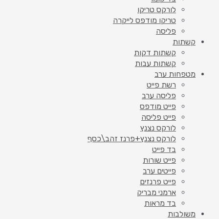
לורקס טריקו
טריקו מודפס לייקרה
פליסה
קשתות
קשתות דקות
קשתות עבות
מטפחות ערב
רשת פייט
פליסה ערב
פייט מודפס
פייט פליסה
לורקס נצנץ
לורקס נצנץ+פרנז זהב\כסף
בד פייט
פייט שורות
פייטים ערב
פייט פרנזים
ארמני מבריק
בד מראות
משולבות