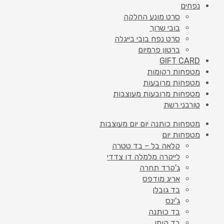
נפחים
סרט מונע החלקה
בובי שרוך
סרט נפח בובי בייגלה
ברטון פרמיום
GIFT CARD
מטפחות רקומות
מטפחות מרובעות
מטפחות מרובעות מעוצבות
טורבני רשת
מטפחות כותנה יום יום מעוצבות
מטפחות יום
קלאה בל – בד טטרה
לייקרה מלמלה דו צדדי
ג'קרד תחרה
אריג מודפס
בד גובלן
ג'ינס
בד כותנה
בד קומו