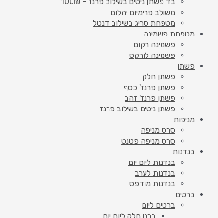
בד פשתן ניטים בשילוב פרנז – 100₪
משולב פרימיום יהלום
מטפחת סריג בשילוב דנטל
מטפחת פשמינה
פשמינה רקום
פשמינה לורקס
פשתן
פשתן חלק
פשתן פרנז' כסף
פשתן פרנז' זהב
פשתן ניטים בשילוב פרנז
מניפות
סרט מניפה
סרט מניפה פטנט
בנדנות
בנדנות ליום יום
בנדנות לערב
בנדנות מודפס
ברטים
ברטים ליום
ברט חלק ליום יום