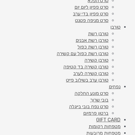
סרט הפלא
סרט פפיון ליום יום
סרט פפיון בדי ערב
סרט מניפה פטנט
טורבן
טורבן רשת
טורבן רשת אבנים
טורבן רשת כפול
טורבן רשת כפול עם קשירה
טורבן קשירה
טורבן קשירה בד קטיפה
טורבן קשירה לערב
טורבן ערב בשילוב פייט
נפחים
סרט מונע החלקה
בובי שרוך
סרט נפח בובי בייגלה
ברטון פרמיום
GIFT CARD
מטפחות רקומות
מטפחות מרובעות