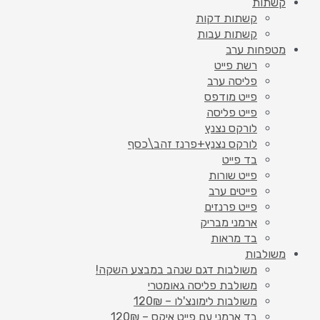
קשתות
קשתות דקות
קשתות עבות
מטפחות ערב
רשת פייט
פליסה ערב
פייט מודפס
פייט פליסה
לורקס נצנץ
לורקס נצנץ+פרנז זהב\כסף
בד פייט
פייט שורות
פייטים ערב
פייט פרנזים
ארמני מבריק
בד מראות
משולבות
משולבות דגם שנהב במבצע השקה!
משולבת פליסה גאומטרי
משולבות לימונצ'לו – 120₪
בד ארמני עם פייט איקס – 120₪