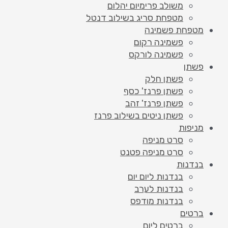
משולב פרימיום יהלום
מטפחת סריג בשילוב דנטל
מטפחת פשמינה
פשמינה רקום
פשמינה לורקס
פשתן
פשתן חלק
פשתן פרנז' כסף
פשתן פרנז' זהב
פשתן ניטים בשילוב פרנז
מניפות
סרט מניפה
סרט מניפה פטנט
בנדנות
בנדנות ליום יום
בנדנות לערב
בנדנות מודפס
ברטים
ברטים ליום