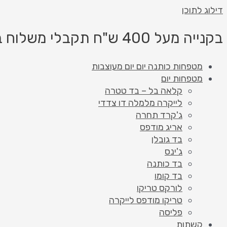
דילוג לתוכן
בקנייה מעל 400 ש"ח תקבלי משלוח בחינם!
מטפחות כותנה יום יום מעוצבות
מטפחות יום
קלאה בל – בד טטרה
לייקרה מלמלה דו צדדי
ג'קרד תחרה
אריג מודפס
בד גובלן
ג'ינס
בד כותנה
בד קומו
לורקס טריקו
טריקו מודפס לייקרה
פליסה
קשתות