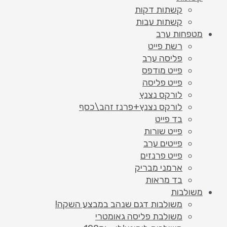
קשתות דקות
קשתות עבות
מטפחות ערב
רשת פייט
פליסה ערב
פייט מודפס
פייט פליסה
לורקס נצנץ
לורקס נצנץ+פרנז זהב\כסף
בד פייט
פייט שורות
פייטים ערב
פייט פרנזים
ארמני מבריק
בד מראות
משולבות
משולבות דגם שנהב במבצע השקה!
משולבת פליסה גאומטרי