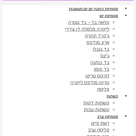
מטפחות כותנה יום יום מעוצבות
מטפחות יום
קלאה בל – בד טטרה
לייקרה מלמלה דו צדדי
ג'קרד תחרה
אריג מודפס
בד גובלן
ג'ינס
בד כותנה
בד קומו
לורקס טריקו
טריקו מודפס לייקרה
פליסה
קשתות
קשתות דקות
קשתות עבות
מטפחות ערב
רשת פייט
פליסה ערב