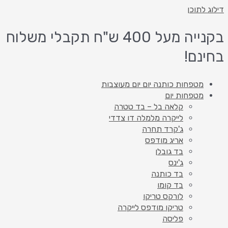
דילוג לתוכן
בקנייה מעל 400 ש"ח תקבלי משלוח
בחינם!
מטפחות כותנה יום יום מעוצבות
מטפחות יום
קלאה בל – בד טטרה
לייקרה מלמלה דו צדדי
ג'קרד תחרה
אריג מודפס
בד גובלן
ג'ינס
בד כותנה
בד קומו
לורקס טריקו
טריקו מודפס לייקרה
פליסה