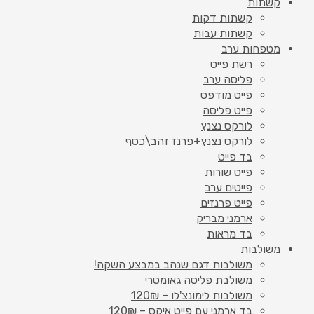
קשתות
קשתות דקות
קשתות עבות
מטפחות ערב
רשת פייט
פליסה ערב
פייט מודפס
פייט פליסה
לורקס נצנץ
לורקס נצנץ+פרנז זהב\כסף
בד פייט
פייט שורות
פייטים ערב
פייט פרנזים
ארמני מבריק
בד מראות
משולבות
משולבות דגם שנהב במבצע השקה!
משולבת פליסה גאומטרי
משולבות לימונצ'לו – 120₪
בד ארמני עם פייט איקס – 120₪