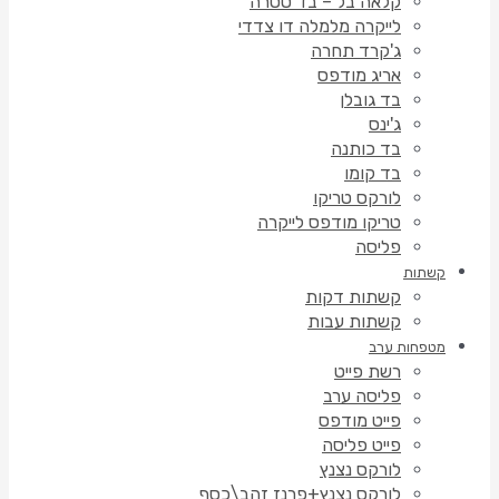
קלאה בל – בד טטרה
לייקרה מלמלה דו צדדי
ג'קרד תחרה
אריג מודפס
בד גובלן
ג'ינס
בד כותנה
בד קומו
לורקס טריקו
טריקו מודפס לייקרה
פליסה
קשתות
קשתות דקות
קשתות עבות
מטפחות ערב
רשת פייט
פליסה ערב
פייט מודפס
פייט פליסה
לורקס נצנץ
לורקס נצנץ+פרנז זהב\כסף