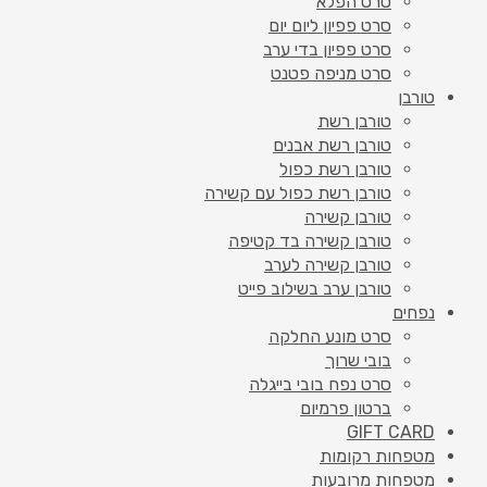
סרט הפלא
סרט פפיון ליום יום
סרט פפיון בדי ערב
סרט מניפה פטנט
טורבן
טורבן רשת
טורבן רשת אבנים
טורבן רשת כפול
טורבן רשת כפול עם קשירה
טורבן קשירה
טורבן קשירה בד קטיפה
טורבן קשירה לערב
טורבן ערב בשילוב פייט
נפחים
סרט מונע החלקה
בובי שרוך
סרט נפח בובי בייגלה
ברטון פרמיום
GIFT CARD
מטפחות רקומות
מטפחות מרובעות