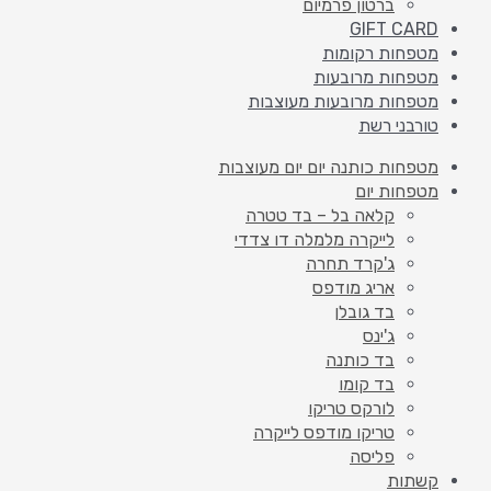
ברטון פרמיום
GIFT CARD
מטפחות רקומות
מטפחות מרובעות
מטפחות מרובעות מעוצבות
טורבני רשת
מטפחות כותנה יום יום מעוצבות
מטפחות יום
קלאה בל – בד טטרה
לייקרה מלמלה דו צדדי
ג'קרד תחרה
אריג מודפס
בד גובלן
ג'ינס
בד כותנה
בד קומו
לורקס טריקו
טריקו מודפס לייקרה
פליסה
קשתות