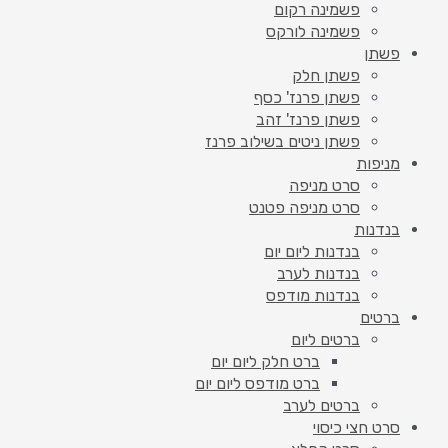
פשמינה רקום
פשמינה לורקס
פשתן
פשתן חלק
פשתן פרנז' כסף
פשתן פרנז' זהב
פשתן ניטים בשילוב פרנז
מניפות
סרט מניפה
סרט מניפה פטנט
בנדנות
בנדנות ליום יום
בנדנות לערב
בנדנות מודפס
ברטים
ברטים ליום
ברט חלק ליום יום
ברט מודפס ליום יום
ברטים לערב
סרט חצי כיסוי