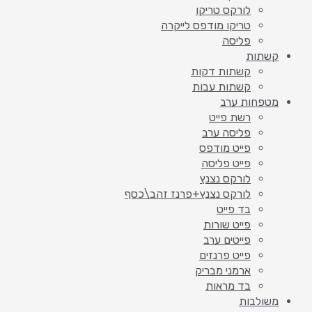
לורקס טריקו
טריקו מודפס לייקרה
פליסה
קשתות
קשתות דקות
קשתות עבות
מטפחות ערב
רשת פייט
פליסה ערב
פייט מודפס
פייט פליסה
לורקס נצנץ
לורקס נצנץ+פרנז זהב\כסף
בד פייט
פייט שורות
פייטים ערב
פייט פרנזים
ארמני מבריק
בד מראות
משולבות