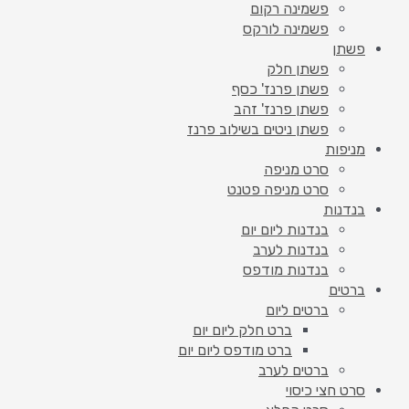
פשמינה רקום
פשמינה לורקס
פשתן
פשתן חלק
פשתן פרנז' כסף
פשתן פרנז' זהב
פשתן ניטים בשילוב פרנז
מניפות
סרט מניפה
סרט מניפה פטנט
בנדנות
בנדנות ליום יום
בנדנות לערב
בנדנות מודפס
ברטים
ברטים ליום
ברט חלק ליום יום
ברט מודפס ליום יום
ברטים לערב
סרט חצי כיסוי