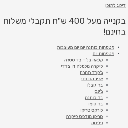
דילוג לתוכן
בקנייה מעל 400 ש"ח תקבלי משלוח
בחינם!
מטפחות כותנה יום יום מעוצבות
מטפחות יום
קלאה בל – בד טטרה
לייקרה מלמלה דו צדדי
ג'קרד תחרה
אריג מודפס
בד גובלן
ג'ינס
בד כותנה
בד קומו
לורקס טריקו
טריקו מודפס לייקרה
פליסה