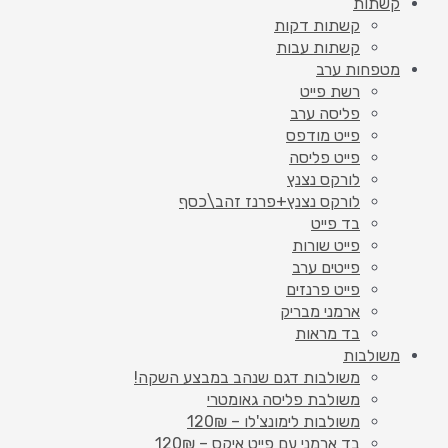
קשתות
קשתות דקות
קשתות עבות
מטפחות ערב
רשת פייט
פליסה ערב
פייט מודפס
פייט פליסה
לורקס נצנץ
לורקס נצנץ+פרנז זהב\כסף
בד פייט
פייט שורות
פייטים ערב
פייט פרנזים
ארמני מבריק
בד מראות
משולבות
משולבות דגם שנהב במבצע השקה!
משולבת פליסה גאומטרי
משולבות לימונצ'לו – 120₪
בד ארמני עם פייט איקס – 120₪