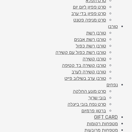
סרט הפלא
סרט פפיון ליום יום
סרט פפיון בדי ערב
סרט מניפה פטנט
טורבן
טורבן רשת
טורבן רשת אבנים
טורבן רשת כפול
טורבן רשת כפול עם קשירה
טורבן קשירה
טורבן קשירה בד קטיפה
טורבן קשירה לערב
טורבן ערב בשילוב פייט
נפחים
סרט מונע החלקה
בובי שרוך
סרט נפח בובי בייגלה
ברטון פרמיום
GIFT CARD
מטפחות רקומות
מטפחות מרובעות