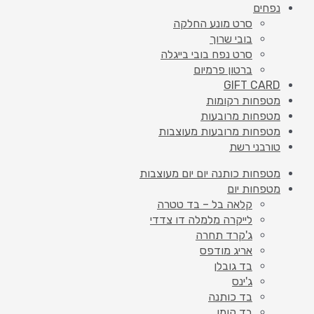
נפחים
סרט מונע החלקה
בובי שרוך
סרט נפח בובי בייגלה
ברטון פרמיום
GIFT CARD
מטפחות רקומות
מטפחות מרובעות
מטפחות מרובעות מעוצבות
טורבני רשת
מטפחות כותנה יום יום מעוצבות
מטפחות יום
קלאה בל – בד טטרה
לייקרה מלמלה דו צדדי
ג'קרד תחרה
אריג מודפס
בד גובלן
ג'ינס
בד כותנה
בד קומו