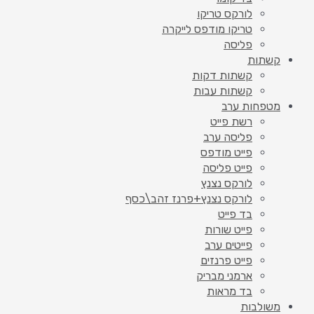
לורקס טריקו
טריקו מודפס לייקרה
פליסה
קשתות
קשתות דקות
קשתות עבות
מטפחות ערב
רשת פייט
פליסה ערב
פייט מודפס
פייט פליסה
לורקס נצנץ
לורקס נצנץ+פרנז זהב\כסף
בד פייט
פייט שורות
פייטים ערב
פייט פרנזים
ארמני מבריק
בד מראות
משולבות