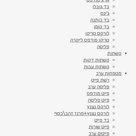
בד גובלן
ג'ינס
בד כותנה
בד קומו
לורקס טריקו
טריקו מודפס לייקרה
פליסה
קשתות
קשתות דקות
קשתות עבות
מטפחות ערב
רשת פייט
פליסה ערב
פייט מודפס
פייט פליסה
לורקס נצנץ
לורקס נצנץ+פרנז זהב\כסף
בד פייט
פייט שורות
פייטים ערב