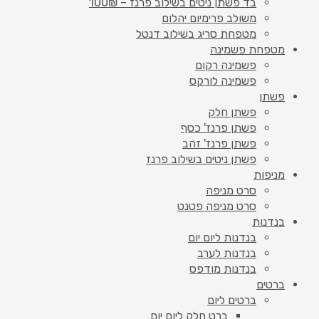
בד פשתן ניטים בשילוב פרנז – 100₪
משולב פרימיום יהלום
מטפחת סריג בשילוב דנטל
מטפחת פשמינה
פשמינה רקום
פשמינה לורקס
פשתן
פשתן חלק
פשתן פרנז' כסף
פשתן פרנז' זהב
פשתן ניטים בשילוב פרנז
מניפות
סרט מניפה
סרט מניפה פטנט
בנדנות
בנדנות ליום יום
בנדנות לערב
בנדנות מודפס
ברטים
ברטים ליום
ברט חלק ליום יום