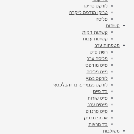
לורקס טריקו
טריקו מודפס לייקרה
פליסה
קשתות
קשתות דקות
קשתות עבות
מטפחות ערב
רשת פייט
פליסה ערב
פייט מודפס
פייט פליסה
לורקס נצנץ
לורקס נצנץ+פרנז זהב\כסף
בד פייט
פייט שורות
פייטים ערב
פייט פרנזים
ארמני מבריק
בד מראות
משולבות