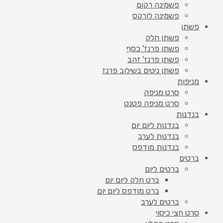
פשמינה רקום
פשמינה לורקס
פשתן
פשתן חלק
פשתן פרנז' כסף
פשתן פרנז' זהב
פשתן ניטים בשילוב פרנז
מניפות
סרט מניפה
סרט מניפה פטנט
בנדנות
בנדנות ליום יום
בנדנות לערב
בנדנות מודפס
ברטים
ברטים ליום
ברט חלק ליום יום
ברט מודפס ליום יום
ברטים לערב
סרט חצי כיסוי