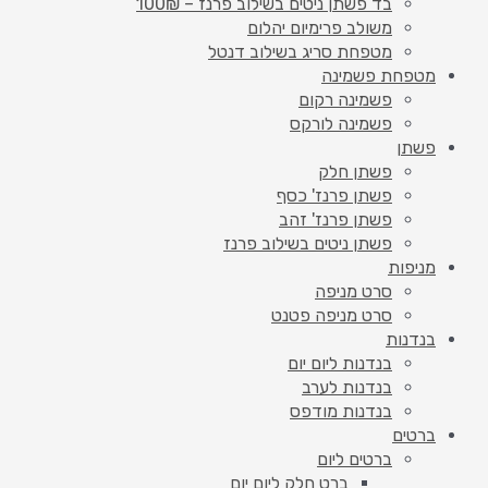
בד פשתן ניטים בשילוב פרנז – 100₪
משולב פרימיום יהלום
מטפחת סריג בשילוב דנטל
מטפחת פשמינה
פשמינה רקום
פשמינה לורקס
פשתן
פשתן חלק
פשתן פרנז' כסף
פשתן פרנז' זהב
פשתן ניטים בשילוב פרנז
מניפות
סרט מניפה
סרט מניפה פטנט
בנדנות
בנדנות ליום יום
בנדנות לערב
בנדנות מודפס
ברטים
ברטים ליום
ברט חלק ליום יום