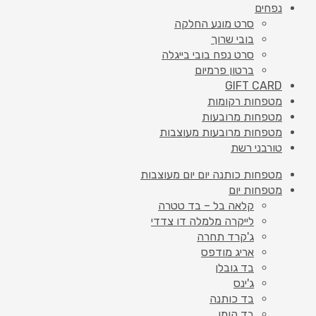
נפחים
סרט מונע החלקה
בובי שרוך
סרט נפח בובי בייגלה
ברטון פרמיום
GIFT CARD
מטפחות רקומות
מטפחות מרובעות
מטפחות מרובעות מעוצבות
טורבני רשת
מטפחות כותנה יום יום מעוצבות
מטפחות יום
קלאה בל – בד טטרה
לייקרה מלמלה דו צדדי
ג'קרד תחרה
אריג מודפס
בד גובלן
ג'ינס
בד כותנה
בד קומו