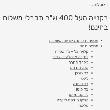
דילוג לתוכן
בקנייה מעל 400 ש"ח תקבלי משלוח
בחינם!
מטפחות כותנה יום יום מעוצבות
מטפחות יום
קלאה בל – בד טטרה
לייקרה מלמלה דו צדדי
ג'קרד תחרה
אריג מודפס
בד גובלן
ג'ינס
בד כותנה
בד קומו
לורקס טריקו
טריקו מודפס לייקרה
פליסה