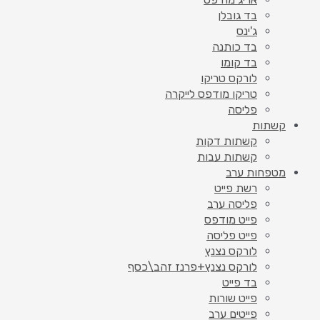
בד גובלן
ג'ינס
בד כותנה
בד קומו
לורקס טריקו
טריקו מודפס לייקרה
פליסה
קשתות
קשתות דקות
קשתות עבות
מטפחות ערב
רשת פייט
פליסה ערב
פייט מודפס
פייט פליסה
לורקס נצנץ
לורקס נצנץ+פרנז זהב\כסף
בד פייט
פייט שורות
פייטים ערב