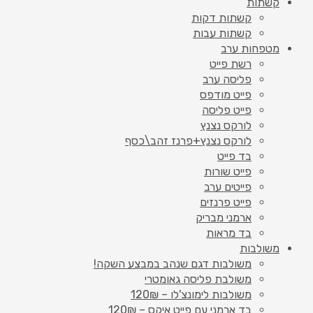
קשתות
קשתות דקות
קשתות עבות
מטפחות ערב
רשת פייט
פליסה ערב
פייט מודפס
פייט פליסה
לורקס נצנץ
לורקס נצנץ+פרנז זהב\כסף
בד פייט
פייט שורות
פייטים ערב
פייט פרנזים
ארמני מבריק
בד מראות
משולבות
משולבות דגם שנהב במבצע השקה!
משולבת פליסה גאומטרי
משולבות לימונצ'לו – 120₪
בד ארמני עם פייט איקס – 120₪