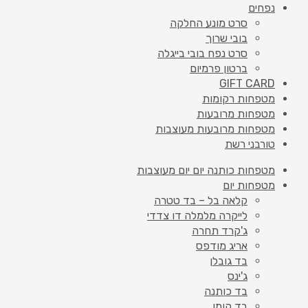
נפחים
סרט מונע החלקה
בובי שרוך
סרט נפח בובי בייגלה
ברטון פרמיום
GIFT CARD
מטפחות רקומות
מטפחות מרובעות
מטפחות מרובעות מעוצבות
טורבני רשת
מטפחות כותנה יום יום מעוצבות
מטפחות יום
קלאה בל – בד טטרה
לייקרה מלמלה דו צדדי
ג'קרד תחרה
אריג מודפס
בד גובלן
ג'ינס
בד כותנה
בד קומו