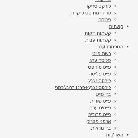
לורקס טריקו
טריקו מודפס לייקרה
פליסה
קשתות
קשתות דקות
קשתות עבות
מטפחות ערב
רשת פייט
פליסה ערב
פייט מודפס
פייט פליסה
לורקס נצנץ
לורקס נצנץ+פרנז זהב\כסף
בד פייט
פייט שורות
פייטים ערב
פייט פרנזים
ארמני מבריק
בד מראות
משולבות