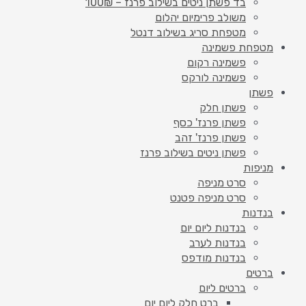
בד פשתן ניטים בשילוב פרנז – 100₪
משולב פרימיום יהלום
מטפחת סריג בשילוב דנטל
מטפחת פשמינה
פשמינה רקום
פשמינה לורקס
פשתן
פשתן חלק
פשתן פרנז' כסף
פשתן פרנז' זהב
פשתן ניטים בשילוב פרנז
מניפות
סרט מניפה
סרט מניפה פטנט
בנדנות
בנדנות ליום יום
בנדנות לערב
בנדנות מודפס
ברטים
ברטים ליום
ברט חלק ליום יום