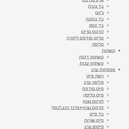
בד גובלן
ג'ינס
בד כותנה
בד קומו
לורקס טריקו
טריקו מודפס לייקרה
פליסה
קשתות
קשתות דקות
קשתות עבות
מטפחות ערב
רשת פייט
פליסה ערב
פייט מודפס
פייט פליסה
לורקס נצנץ
לורקס נצנץ+פרנז זהב\כסף
בד פייט
פייט שורות
פייטים ערב