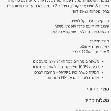
בנוסף, המטפחת מגיעה עם תוספת בלעדית ל־FIX: תכשיט יוקרתי
בצורת S משובץ זרקונים, בשילוב 3 חוטי שרשרת עדינים שמוסיפים
ברק ונוכחות יוצאת דופן.
בד קייצי, נעים וקל לעיצוב
עיצוב ייחודי עם פרנז אופנתי ונשפך
תכשיט מובנה בלעדי שמקפיץ כל לוק
מחיר מיוחד:
יחידה אחת – 50₪
3 יחידות – 120₪ בלבד
משלוחים מהירים לכל הארץ 2-7 ימי עסקים
רכישה 100% מאובטחת בכל אמצעי תשלום
תפירה כשרה כאן בישראל - מהיצרן לצרכן
מותג בלעדי בישראל FIX מטפחות
מוצר מקורי
משלוח מהיר