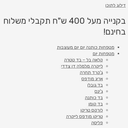
דילוג לתוכן
בקנייה מעל 400 ש"ח תקבלי משלוח
בחינם!
מטפחות כותנה יום יום מעוצבות
מטפחות יום
קלאה בל – בד טטרה
לייקרה מלמלה דו צדדי
ג'קרד תחרה
אריג מודפס
בד גובלן
ג'ינס
בד כותנה
בד קומו
לורקס טריקו
טריקו מודפס לייקרה
פליסה