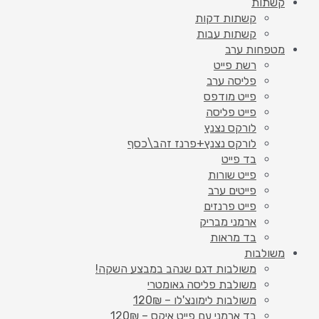
קשתות
קשתות דקות
קשתות עבות
מטפחות ערב
רשת פייט
פליסה ערב
פייט מודפס
פייט פליסה
לורקס נצנץ
לורקס נצנץ+פרנז זהב\כסף
בד פייט
פייט שורות
פייטים ערב
פייט פרנזים
ארמני מבריק
בד מראות
משולבות
משולבות דגם שנהב במבצע השקה!
משולבת פליסה גאומטרי
משולבות לימונצ'לו – 120₪
בד ארמני עם פייט איקס – 120₪