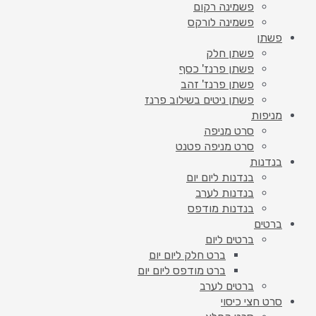
פשמינה רקום
פשמינה לורקס
פשתן
פשתן חלק
פשתן פרנז' כסף
פשתן פרנז' זהב
פשתן ניטים בשילוב פרנז
מניפות
סרט מניפה
סרט מניפה פטנט
בנדנות
בנדנות ליום יום
בנדנות לערב
בנדנות מודפס
ברטים
ברטים ליום
ברט חלק ליום יום
ברט מודפס ליום יום
ברטים לערב
סרט חצי כיסוי