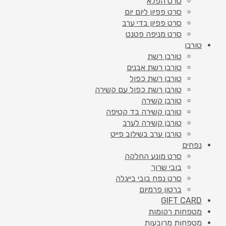
סרט הפלא
סרט פפיון ליום יום
סרט פפיון בדי ערב
סרט מניפה פטנט
טורבן
טורבן רשת
טורבן רשת אבנים
טורבן רשת כפול
טורבן רשת כפול עם קשירה
טורבן קשירה
טורבן קשירה בד קטיפה
טורבן קשירה לערב
טורבן ערב בשילוב פייט
נפחים
סרט מונע החלקה
בובי שרוך
סרט נפח בובי בייגלה
ברטון פרמיום
GIFT CARD
מטפחות רקומות
מטפחות מרובעות