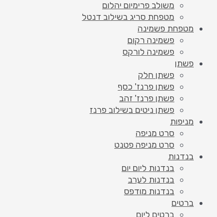
משולב פרימיום יהלום
מטפחת סריג בשילוב דנטל
מטפחת פשמינה
פשמינה רקום
פשמינה לורקס
פשתן
פשתן חלק
פשתן פרנז' כסף
פשתן פרנז' זהב
פשתן ניטים בשילוב פרנז
מניפות
סרט מניפה
סרט מניפה פטנט
בנדנות
בנדנות ליום יום
בנדנות לערב
בנדנות מודפס
ברטים
ברטים ליום