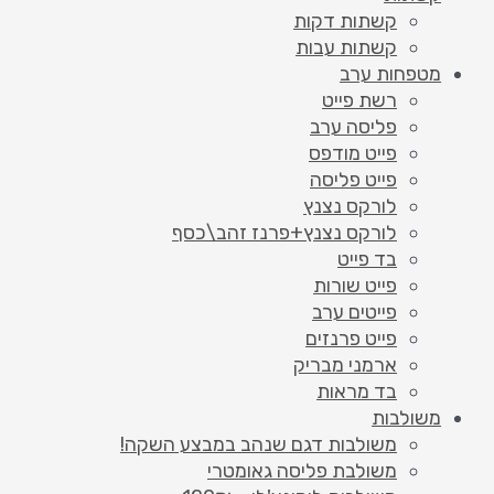
קשתות דקות
קשתות עבות
מטפחות ערב
רשת פייט
פליסה ערב
פייט מודפס
פייט פליסה
לורקס נצנץ
לורקס נצנץ+פרנז זהב\כסף
בד פייט
פייט שורות
פייטים ערב
פייט פרנזים
ארמני מבריק
בד מראות
משולבות
משולבות דגם שנהב במבצע השקה!
משולבת פליסה גאומטרי