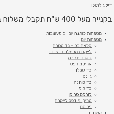
דילוג לתוכן
בקנייה מעל 400 ש"ח תקבלי משלוח בחינם!
מטפחות כותנה יום יום מעוצבות
מטפחות יום
קלאה בל – בד טטרה
לייקרה מלמלה דו צדדי
ג'קרד תחרה
אריג מודפס
בד גובלן
ג'ינס
בד כותנה
בד קומו
לורקס טריקו
טריקו מודפס לייקרה
פליסה
קשתות