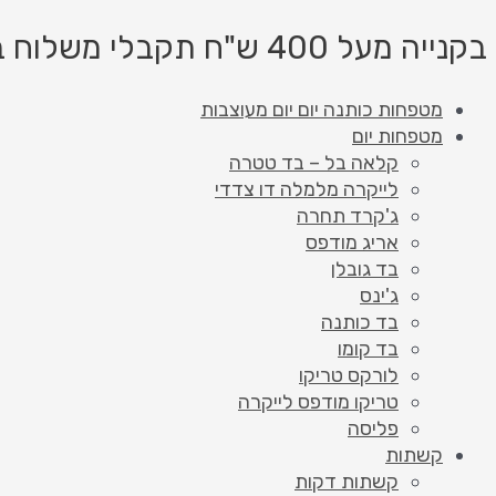
דילוג
כמות
Products
Products
של
לתוכן
search
search
בקנייה מעל 400 ש"ח תקבלי משלוח בחינם!
כותנה
רוזלי
מטפחות כותנה יום יום מעוצבות
כחול
מטפחות יום
גינס
קלאה בל – בד טטרה
לייקרה מלמלה דו צדדי
ג'קרד תחרה
אריג מודפס
בד גובלן
ג'ינס
בד כותנה
בד קומו
לורקס טריקו
טריקו מודפס לייקרה
פליסה
קשתות
קשתות דקות