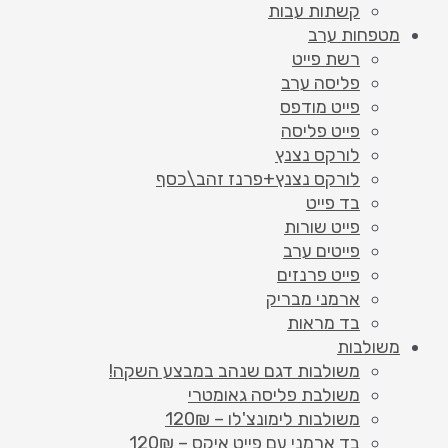
קשתות עבות
מטפחות ערב
רשת פייט
פליסה ערב
פייט מודפס
פייט פליסה
לורקס נצנץ
לורקס נצנץ+פרנז זהב\כסף
בד פייט
פייט שורות
פייטים ערב
פייט פרנזים
ארמני מבריק
בד מראות
משולבות
משולבות דגם שנהב במבצע השקה!
משולבת פליסה גאומטרי
משולבות לימונצ'לו – 120₪
בד ארמני עם פייט איקס – 120₪