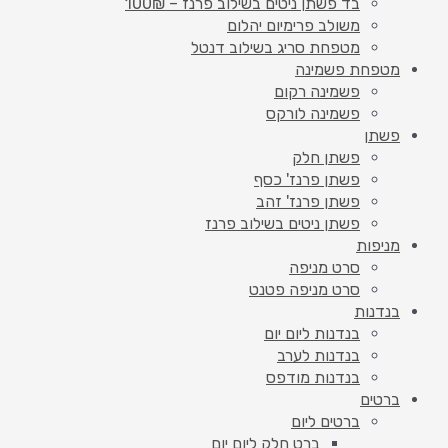
בד פשתן ניטים בשילוב פרנז – 100₪
משולב פרימיום יהלום
מטפחת סריג בשילוב דנטל
מטפחת פשמינה
פשמינה רקום
פשמינה לורקס
פשתן
פשתן חלק
פשתן פרנז' כסף
פשתן פרנז' זהב
פשתן ניטים בשילוב פרנז
מניפות
סרט מניפה
סרט מניפה פטנט
בנדנות
בנדנות ליום יום
בנדנות לערב
בנדנות מודפס
ברטים
ברטים ליום
ברט חלק ליום יום