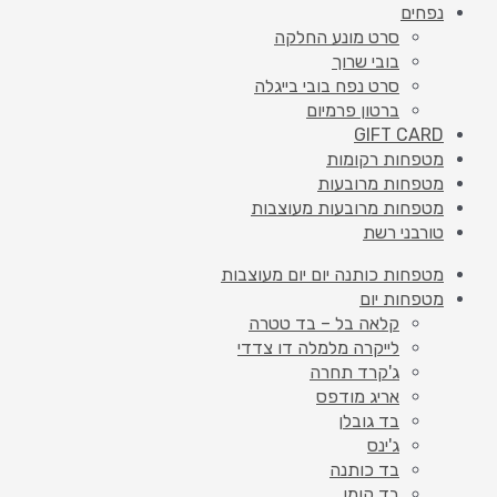
נפחים
סרט מונע החלקה
בובי שרוך
סרט נפח בובי בייגלה
ברטון פרמיום
GIFT CARD
מטפחות רקומות
מטפחות מרובעות
מטפחות מרובעות מעוצבות
טורבני רשת
מטפחות כותנה יום יום מעוצבות
מטפחות יום
קלאה בל – בד טטרה
לייקרה מלמלה דו צדדי
ג'קרד תחרה
אריג מודפס
בד גובלן
ג'ינס
בד כותנה
בד קומו