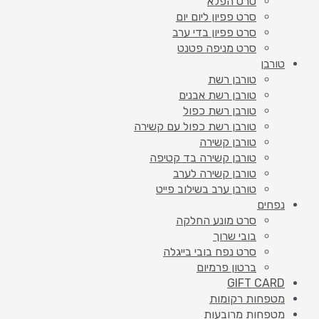
סרט הפלא
סרט פפיון ליום יום
סרט פפיון בדי ערב
סרט מניפה פטנט
טורבן
טורבן רשת
טורבן רשת אבנים
טורבן רשת כפול
טורבן רשת כפול עם קשירה
טורבן קשירה
טורבן קשירה בד קטיפה
טורבן קשירה לערב
טורבן ערב בשילוב פייט
נפחים
סרט מונע החלקה
בובי שרוך
סרט נפח בובי בייגלה
ברטון פרמיום
GIFT CARD
מטפחות רקומות
מטפחות מרובעות