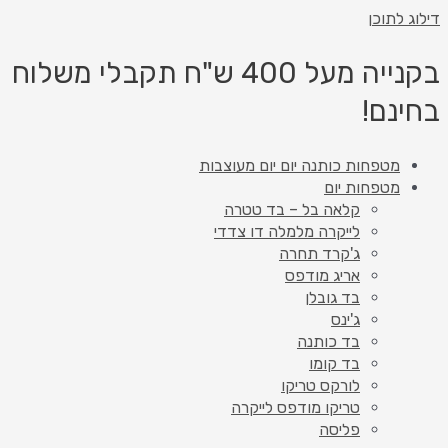
דילוג לתוכן
בקנייה מעל 400 ש"ח תקבלי משלוח
בחינם!
מטפחות כותנה יום יום מעוצבות
מטפחות יום
קלאה בל – בד טטרה
לייקרה מלמלה דו צדדי
ג'קרד תחרה
אריג מודפס
בד גובלן
ג'ינס
בד כותנה
בד קומו
לורקס טריקו
טריקו מודפס לייקרה
פליסה