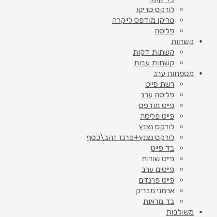
לורקס טריקו
טריקו מודפס לייקרה
פליסה
קשתות
קשתות דקות
קשתות עבות
מטפחות ערב
רשת פייט
פליסה ערב
פייט מודפס
פייט פליסה
לורקס נצנץ
לורקס נצנץ+פרנז זהב\כסף
בד פייט
פייט שורות
פייטים ערב
פייט פרנזים
ארמני מבריק
בד מראות
משולבות