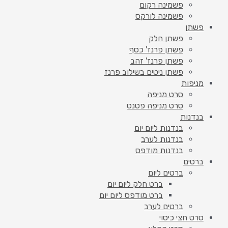
פשמינה רקום
פשמינה לורקס
פשתן
פשתן חלק
פשתן פרנז' כסף
פשתן פרנז' זהב
פשתן ניטים בשילוב פרנז
מניפות
סרט מניפה
סרט מניפה פטנט
בנדנות
בנדנות ליום יום
בנדנות לערב
בנדנות מודפס
ברטים
ברטים ליום
ברט חלק ליום יום
ברט מודפס ליום יום
ברטים לערב
סרט חצי כיסוי