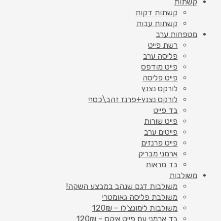
קשתות
קשתות דקות
קשתות עבות
מטפחות ערב
רשת פייט
פליסה ערב
פייט מודפס
פייט פליסה
לורקס נצנץ
לורקס נצנץ+פרנז זהב\כסף
בד פייט
פייט שורות
פייטים ערב
פייט פרנזים
ארמני מבריק
בד מראות
משולבות
משולבות דגם שנהב במבצע השקה!
משולבת פליסה גאומטרי
משולבות לימונצ'לו – 120₪
בד ארמני עם פייט איקס – 120₪