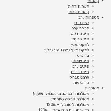
קשתות
קשתות דקות
קשתות עבות
מטפחות ערב
רשת פייט
פליסה ערב
פייט מודפס
פייט פליסה
לורקס נצנץ
לורקס נצנץ+פרנז זהב\כסף
בד פייט
פייט שורות
פייטים ערב
פייט פרנזים
ארמני מבריק
בד מראות
משולבות
משולבות דגם שנהב במבצע השקה!
משולבת פליסה גאומטרי
משולבות לימונצ'לו – 120₪
בד ארמני עם פייט איקס – 120₪