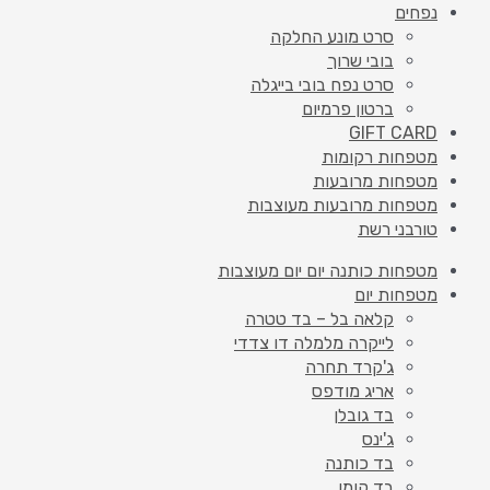
נפחים
סרט מונע החלקה
בובי שרוך
סרט נפח בובי בייגלה
ברטון פרמיום
GIFT CARD
מטפחות רקומות
מטפחות מרובעות
מטפחות מרובעות מעוצבות
טורבני רשת
מטפחות כותנה יום יום מעוצבות
מטפחות יום
קלאה בל – בד טטרה
לייקרה מלמלה דו צדדי
ג'קרד תחרה
אריג מודפס
בד גובלן
ג'ינס
בד כותנה
בד קומו