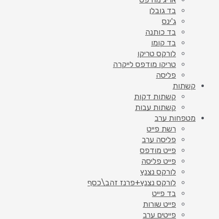
בד גובלן
ג'ינס
בד כותנה
בד קומו
לורקס טריקו
טריקו מודפס לייקרה
פליסה
קשתות
קשתות דקות
קשתות עבות
מטפחות ערב
רשת פייט
פליסה ערב
פייט מודפס
פייט פליסה
לורקס נצנץ
לורקס נצנץ+פרנז זהב\כסף
בד פייט
פייט שורות
פייטים ערב