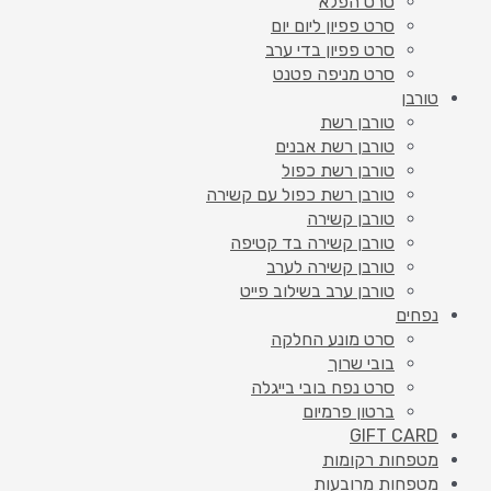
סרט הפלא
סרט פפיון ליום יום
סרט פפיון בדי ערב
סרט מניפה פטנט
טורבן
טורבן רשת
טורבן רשת אבנים
טורבן רשת כפול
טורבן רשת כפול עם קשירה
טורבן קשירה
טורבן קשירה בד קטיפה
טורבן קשירה לערב
טורבן ערב בשילוב פייט
נפחים
סרט מונע החלקה
בובי שרוך
סרט נפח בובי בייגלה
ברטון פרמיום
GIFT CARD
מטפחות רקומות
מטפחות מרובעות