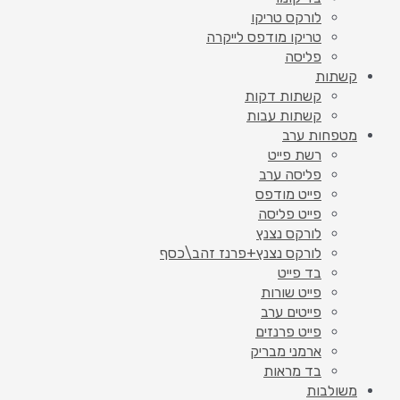
לורקס טריקו
טריקו מודפס לייקרה
פליסה
קשתות
קשתות דקות
קשתות עבות
מטפחות ערב
רשת פייט
פליסה ערב
פייט מודפס
פייט פליסה
לורקס נצנץ
לורקס נצנץ+פרנז זהב\כסף
בד פייט
פייט שורות
פייטים ערב
פייט פרנזים
ארמני מבריק
בד מראות
משולבות