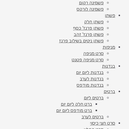
פשמינה רקום
פשמינה לורקס
פשתן
פשתן חלק
פשתן פרנז' כסף
פשתן פרנז' זהב
פשתן ניטים בשילוב פרנז
מניפות
סרט מניפה
סרט מניפה פטנט
בנדנות
בנדנות ליום יום
בנדנות לערב
בנדנות מודפס
ברטים
ברטים ליום
ברט חלק ליום יום
ברט מודפס ליום יום
ברטים לערב
סרט חצי כיסוי