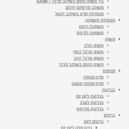
בד פשתן ניטים בשילוב פרנז – 100₪
משולב פרימיום יהלום
מטפחת סריג בשילוב דנטל
מטפחת פשמינה
פשמינה רקום
פשמינה לורקס
פשתן
פשתן חלק
פשתן פרנז' כסף
פשתן פרנז' זהב
פשתן ניטים בשילוב פרנז
מניפות
סרט מניפה
סרט מניפה פטנט
בנדנות
בנדנות ליום יום
בנדנות לערב
בנדנות מודפס
ברטים
ברטים ליום
ברט חלק ליום יום