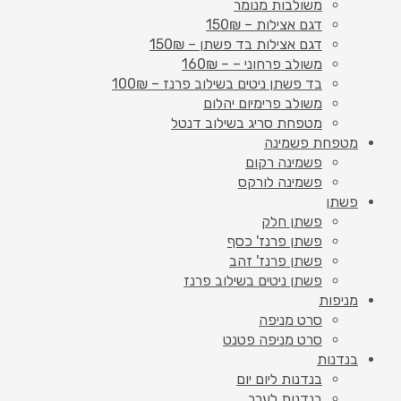
משולבות מנומר
דגם אצילות – 150₪
דגם אצילות בד פשתן – 150₪
משולב פרחוני – – 160₪
בד פשתן ניטים בשילוב פרנז – 100₪
משולב פרימיום יהלום
מטפחת סריג בשילוב דנטל
מטפחת פשמינה
פשמינה רקום
פשמינה לורקס
פשתן
פשתן חלק
פשתן פרנז' כסף
פשתן פרנז' זהב
פשתן ניטים בשילוב פרנז
מניפות
סרט מניפה
סרט מניפה פטנט
בנדנות
בנדנות ליום יום
בנדנות לערב