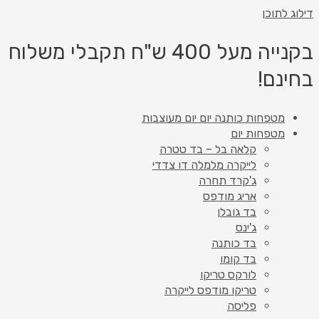
דילוג לתוכן
בקנייה מעל 400 ש"ח תקבלי משלוח
בחינם!
מטפחות כותנה יום יום מעוצבות
מטפחות יום
קלאה בל – בד טטרה
לייקרה מלמלה דו צדדי
ג'קרד תחרה
אריג מודפס
בד גובלן
ג'ינס
בד כותנה
בד קומו
לורקס טריקו
טריקו מודפס לייקרה
פליסה