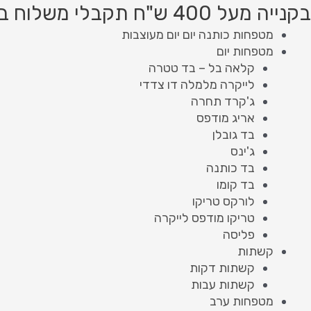
ילוג
מות
Product
Product
בקנייה מעל 400 ש"ח תקבלי משלוח בחינם!
ל
תוכן
searc
searc
מטפחות כותנה יום יום מעוצבות
ותנה
מטפחות יום
שת
קלאה בל – בד טטרה
רחוני
לייקרה מלמלה דו צדדי
ג'קרד תחרה
אריג מודפס
בד גובלן
ג'ינס
בד כותנה
בד קומו
לורקס טריקו
טריקו מודפס לייקרה
פליסה
קשתות
קשתות דקות
קשתות עבות
מטפחות ערב