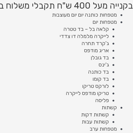
ילוג
מות
Product
Product
בקנייה מעל 400 ש"ח תקבלי משלוח בחינם!
ל
תוכן
searc
searc
מטפחות כותנה יום יום מעוצבות
ותנה
מטפחות יום
L
קלאה בל – בד טטרה
MER
לייקרה מלמלה דו צדדי
ג'קרד תחרה
אריג מודפס
בד גובלן
ג'ינס
בד כותנה
בד קומו
לורקס טריקו
טריקו מודפס לייקרה
פליסה
קשתות
קשתות דקות
קשתות עבות
מטפחות ערב