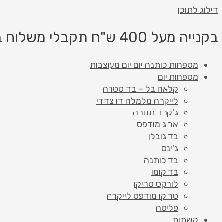
דילוג לתוכן
בקנייה מעל 400 ש"ח תקבלי משלוח בחינם!
מטפחות כותנה יום יום מעוצבות
מטפחות יום
קלאה בל – בד טטרה
לייקרה מלמלה דו צדדי
ג'קרד תחרה
אריג מודפס
בד גובלן
ג'ינס
בד כותנה
בד קומו
לורקס טריקו
טריקו מודפס לייקרה
פליסה
קשתות