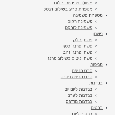
משולב פרימיום יהלום
מטפחת סריג בשילוב דנטל
מטפחת פשמינה
פשמינה רקום
פשמינה לורקס
פשתן
פשתן חלק
פשתן פרנז' כסף
פשתן פרנז' זהב
פשתן ניטים בשילוב פרנז
מניפות
סרט מניפה
סרט מניפה פטנט
בנדנות
בנדנות ליום יום
בנדנות לערב
בנדנות מודפס
ברטים
ברטים ליום