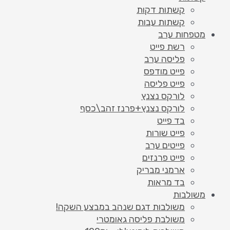
קשתות דקות
קשתות עבות
מטפחות ערב
רשת פייט
פליסה ערב
פייט מודפס
פייט פליסה
לורקס נצנץ
לורקס נצנץ+פרנז זהב\כסף
בד פייט
פייט שורות
פייטים ערב
פייט פרנזים
ארמני מבריק
בד מראות
משולבות
משולבות דגם שנהב במבצע השקה!
משולבת פליסה גאומטרי