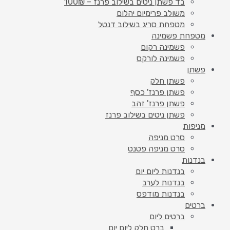
בד פשתן ניטים בשילוב פרנז – 100₪
משולב פרימיום יהלום
מטפחת סריג בשילוב דנטל
מטפחת פשמינה
פשמינה רקום
פשמינה לורקס
פשתן
פשתן חלק
פשתן פרנז' כסף
פשתן פרנז' זהב
פשתן ניטים בשילוב פרנז
מניפות
סרט מניפה
סרט מניפה פטנט
בנדנות
בנדנות ליום יום
בנדנות לערב
בנדנות מודפס
ברטים
ברטים ליום
ברט חלק ליום יום