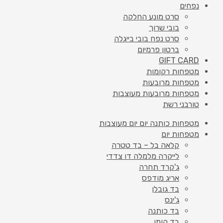
נפחים
סרט מונע החלקה
בובי שרוך
סרט נפח בובי בייגלה
ברטון פרמיום
GIFT CARD
מטפחות רקומות
מטפחות מרובעות
מטפחות מרובעות מעוצבות
טורבני רשת
מטפחות כותנה יום יום מעוצבות
מטפחות יום
קלאה בל – בד טטרה
לייקרה מלמלה דו צדדי
ג'קרד תחרה
אריג מודפס
בד גובלן
ג'ינס
בד כותנה
בד קומו