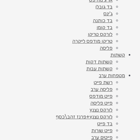
בד גובלן
ג'ינס
בד כותנה
בד קומו
לורקס טריקו
טריקו מודפס לייקרה
פליסה
קשתות
קשתות דקות
קשתות עבות
מטפחות ערב
רשת פייט
פליסה ערב
פייט מודפס
פייט פליסה
לורקס נצנץ
לורקס נצנץ+פרנז זהב\כסף
בד פייט
פייט שורות
פייטים ערב