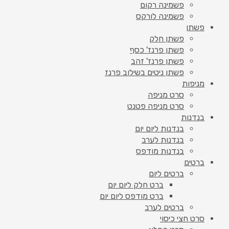
פשמינה רקום
פשמינה לורקס
פשתן
פשתן חלק
פשתן פרנז' כסף
פשתן פרנז' זהב
פשתן ניטים בשילוב פרנז
מניפות
סרט מניפה
סרט מניפה פטנט
בנדנות
בנדנות ליום יום
בנדנות לערב
בנדנות מודפס
ברטים
ברטים ליום
ברט חלק ליום יום
ברט מודפס ליום יום
ברטים לערב
סרט חצי כיסוי