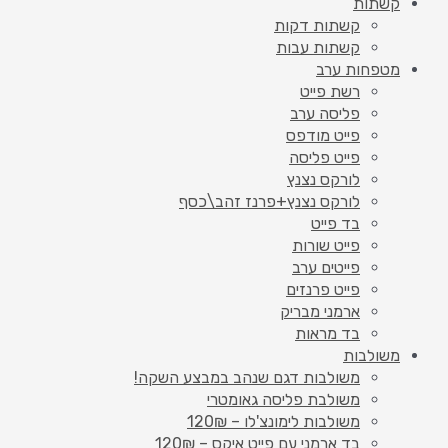
קשתות
קשתות דקות
קשתות עבות
מטפחות ערב
רשת פייט
פליסה ערב
פייט מודפס
פייט פליסה
לורקס נצנץ
לורקס נצנץ+פרנז זהב\כסף
בד פייט
פייט שורות
פייטים ערב
פייט פרנזים
ארמני מבריק
בד מראות
משולבות
משולבות דגם שנהב במבצע השקה!
משולבת פליסה גאומטרי
משולבות לימונצ'לו – 120₪
בד ארמני עם פייט איקס – 120₪