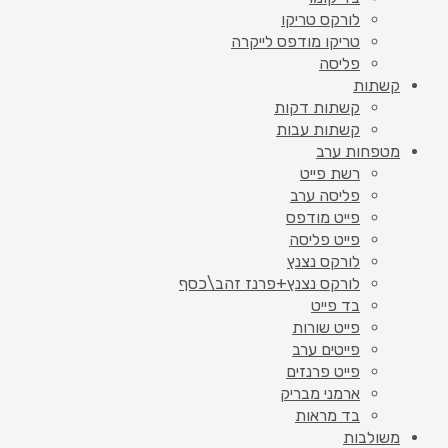
לורקס טריקו
טריקו מודפס לייקרה
פליסה
קשתות
קשתות דקות
קשתות עבות
מטפחות ערב
רשת פייט
פליסה ערב
פייט מודפס
פייט פליסה
לורקס נצנץ
לורקס נצנץ+פרנז זהב\כסף
בד פייט
פייט שורות
פייטים ערב
פייט פרנזים
ארמני מבריק
בד מראות
משולבות