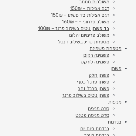
משולבות מנומר
דגם אצילות – 150₪
דגם אצילות בד פשתן – 150₪
משולב פרחוני – – 160₪
בד פשתן ניטים בשילוב פרנז – 100₪
משולב פרימיום יהלום
מטפחת סריג בשילוב דנטל
מטפחת פשמינה
פשמינה רקום
פשמינה לורקס
פשתן
פשתן חלק
פשתן פרנז' כסף
פשתן פרנז' זהב
פשתן ניטים בשילוב פרנז
מניפות
סרט מניפה
סרט מניפה פטנט
בנדנות
בנדנות ליום יום
בנדנות לערב