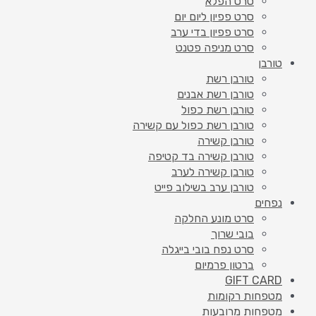
סרט הפלא
סרט פפיון ליום יום
סרט פפיון בדי ערב
סרט מניפה פטנט
טורבן
טורבן רשת
טורבן רשת אבנים
טורבן רשת כפול
טורבן רשת כפול עם קשירה
טורבן קשירה
טורבן קשירה בד קטיפה
טורבן קשירה לערב
טורבן ערב בשילוב פייט
נפחים
סרט מונע החלקה
בובי שרוך
סרט נפח בובי בייגלה
ברטון פרמיום
GIFT CARD
מטפחות רקומות
מטפחות מרובעות