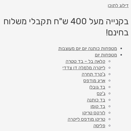
דילוג לתוכן
בקנייה מעל 400 ש"ח תקבלי משלוח
בחינם!
מטפחות כותנה יום יום מעוצבות
מטפחות יום
קלאה בל – בד טטרה
לייקרה מלמלה דו צדדי
ג'קרד תחרה
אריג מודפס
בד גובלן
ג'ינס
בד כותנה
בד קומו
לורקס טריקו
טריקו מודפס לייקרה
פליסה