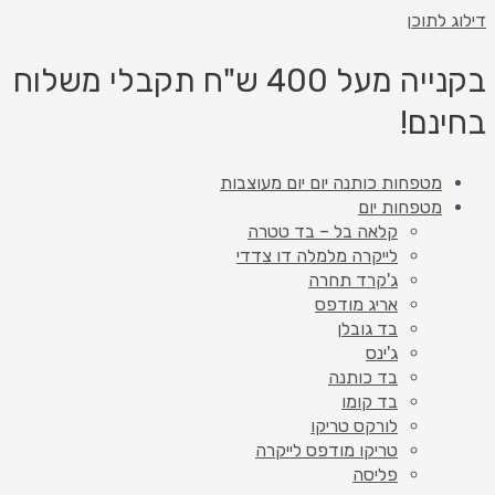
דילוג לתוכן
בקנייה מעל 400 ש"ח תקבלי משלוח
בחינם!
מטפחות כותנה יום יום מעוצבות
מטפחות יום
קלאה בל – בד טטרה
לייקרה מלמלה דו צדדי
ג'קרד תחרה
אריג מודפס
בד גובלן
ג'ינס
בד כותנה
בד קומו
לורקס טריקו
טריקו מודפס לייקרה
פליסה