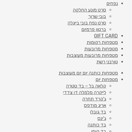
נפחים
סרט מונע החלקה
בובי שרוך
סרט נפח בובי בייגלה
ברטון פרמיום
GIFT CARD
מטפחות רקומות
מטפחות מרובעות
מטפחות מרובעות מעוצבות
טורבני רשת
מטפחות כותנה יום יום מעוצבות
מטפחות יום
קלאה בל – בד טטרה
לייקרה מלמלה דו צדדי
ג'קרד תחרה
אריג מודפס
בד גובלן
ג'ינס
בד כותנה
בד קומו