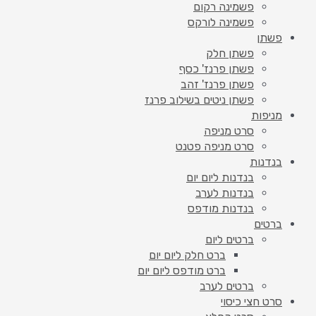
פשמינה רקום
פשמינה לורקס
פשתן
פשתן חלק
פשתן פרנז' כסף
פשתן פרנז' זהב
פשתן ניטים בשילוב פרנז
מניפות
סרט מניפה
סרט מניפה פטנט
בנדנות
בנדנות ליום יום
בנדנות לערב
בנדנות מודפס
ברטים
ברטים ליום
ברט חלק ליום יום
ברט מודפס ליום יום
ברטים לערב
סרט חצי כיסוי