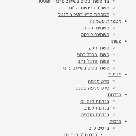
בד פשתן ניטים בשילוב פרנז – 100₪
משולב פרימיום יהלום
מטפחת סריג בשילוב דנטל
מטפחת פשמינה
פשמינה רקום
פשמינה לורקס
פשתן
פשתן חלק
פשתן פרנז' כסף
פשתן פרנז' זהב
פשתן ניטים בשילוב פרנז
מניפות
סרט מניפה
סרט מניפה פטנט
בנדנות
בנדנות ליום יום
בנדנות לערב
בנדנות מודפס
ברטים
ברטים ליום
ברט חלק ליום יום