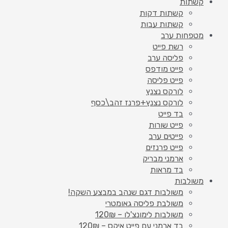
קשתות
קשתות דקות
קשתות עבות
מטפחות ערב
רשת פייט
פליסה ערב
פייט מודפס
פייט פליסה
לורקס נצנץ
לורקס נצנץ+פרנז זהב\כסף
בד פייט
פייט שורות
פייטים ערב
פייט פרנזים
ארמני מבריק
בד מראות
משולבות
משולבות דגם שנהב במבצע השקה!
משולבת פליסה גאומטרי
משולבות לימונצ'לו – 120₪
בד ארמני עם פייט איקס – 120₪