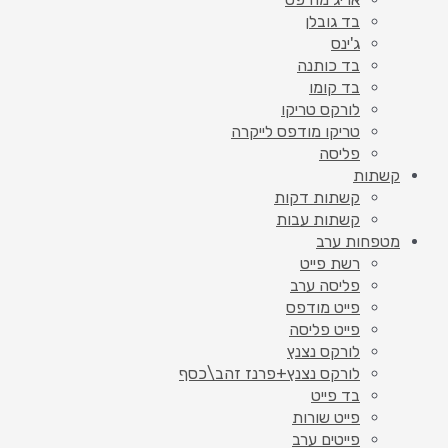
בד גובלן
ג'ינס
בד כותנה
בד קומו
לורקס טריקו
טריקו מודפס לייקרה
פליסה
קשתות
קשתות דקות
קשתות עבות
מטפחות ערב
רשת פייט
פליסה ערב
פייט מודפס
פייט פליסה
לורקס נצנץ
לורקס נצנץ+פרנז זהב\כסף
בד פייט
פייט שורות
פייטים ערב