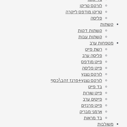
לורקס טריקו
טריקו מודפס לייקרה
פליסה
קשתות
קשתות דקות
קשתות עבות
מטפחות ערב
רשת פייט
פליסה ערב
פייט מודפס
פייט פליסה
לורקס נצנץ
לורקס נצנץ+פרנז זהב\כסף
בד פייט
פייט שורות
פייטים ערב
פייט פרנזים
ארמני מבריק
בד מראות
משולבות