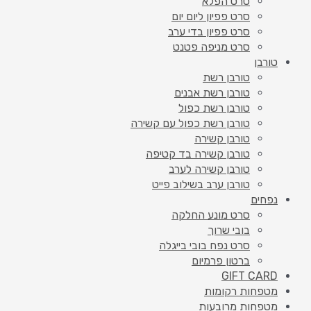
סרט הפלא
סרט פפיון ליום יום
סרט פפיון בדי ערב
סרט מניפה פטנט
טורבן
טורבן רשת
טורבן רשת אבנים
טורבן רשת כפול
טורבן רשת כפול עם קשירה
טורבן קשירה
טורבן קשירה בד קטיפה
טורבן קשירה לערב
טורבן ערב בשילוב פייט
נפחים
סרט מונע החלקה
בובי שרוך
סרט נפח בובי בייגלה
ברטון פרמיום
GIFT CARD
מטפחות רקומות
מטפחות מרובעות