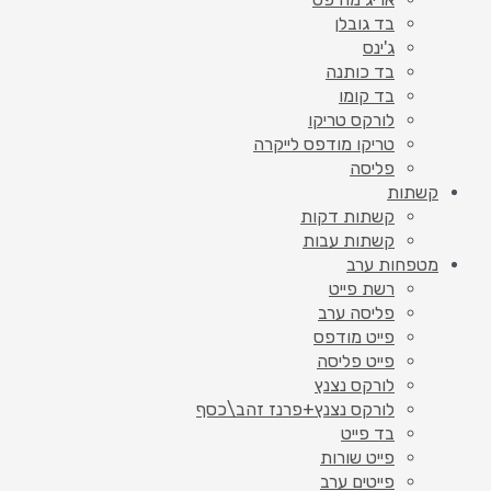
בד גובלן
ג'ינס
בד כותנה
בד קומו
לורקס טריקו
טריקו מודפס לייקרה
פליסה
קשתות
קשתות דקות
קשתות עבות
מטפחות ערב
רשת פייט
פליסה ערב
פייט מודפס
פייט פליסה
לורקס נצנץ
לורקס נצנץ+פרנז זהב\כסף
בד פייט
פייט שורות
פייטים ערב