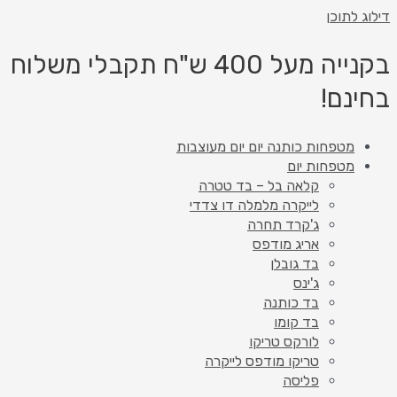
דילוג לתוכן
בקנייה מעל 400 ש"ח תקבלי משלוח
בחינם!
מטפחות כותנה יום יום מעוצבות
מטפחות יום
קלאה בל – בד טטרה
לייקרה מלמלה דו צדדי
ג'קרד תחרה
אריג מודפס
בד גובלן
ג'ינס
בד כותנה
בד קומו
לורקס טריקו
טריקו מודפס לייקרה
פליסה