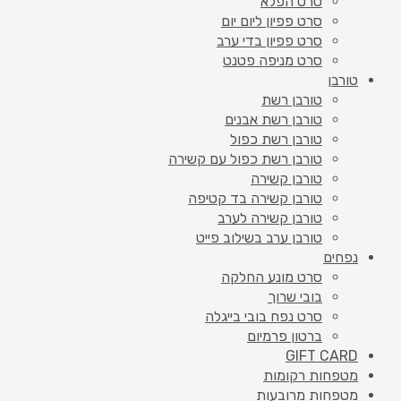
סרט הפלא
סרט פפיון ליום יום
סרט פפיון בדי ערב
סרט מניפה פטנט
טורבן
טורבן רשת
טורבן רשת אבנים
טורבן רשת כפול
טורבן רשת כפול עם קשירה
טורבן קשירה
טורבן קשירה בד קטיפה
טורבן קשירה לערב
טורבן ערב בשילוב פייט
נפחים
סרט מונע החלקה
בובי שרוך
סרט נפח בובי בייגלה
ברטון פרמיום
GIFT CARD
מטפחות רקומות
מטפחות מרובעות