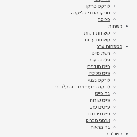
לורקס טריקו
טריקו מודפס לייקרה
פליסה
קשתות
קשתות דקות
קשתות עבות
מטפחות ערב
רשת פייט
פליסה ערב
פייט מודפס
פייט פליסה
לורקס נצנץ
לורקס נצנץ+פרנז זהב\כסף
בד פייט
פייט שורות
פייטים ערב
פייט פרנזים
ארמני מבריק
בד מראות
משולבות