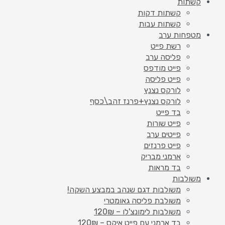
קשתות
קשתות דקות
קשתות עבות
מטפחות ערב
רשת פייט
פליסה ערב
פייט מודפס
פייט פליסה
לורקס נצנץ
לורקס נצנץ+פרנז זהב\כסף
בד פייט
פייט שורות
פייטים ערב
פייט פרנזים
ארמני מבריק
בד מראות
משולבות
משולבות דגם שנהב במבצע השקה!
משולבת פליסה גאומטרי
משולבות לימונצ'לו – 120₪
בד ארמני עם פייט איקס – 120₪