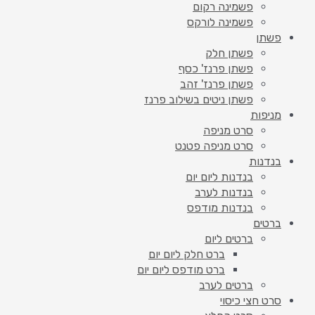
פשמינה רקום
פשמינה לורקס
פשתן
פשתן חלק
פשתן פרנז' כסף
פשתן פרנז' זהב
פשתן ניטים בשילוב פרנז
מניפות
סרט מניפה
סרט מניפה פטנט
בנדנות
בנדנות ליום יום
בנדנות לערב
בנדנות מודפס
ברטים
ברטים ליום
ברט חלק ליום יום
ברט מודפס ליום יום
ברטים לערב
סרט חצי כיסוי