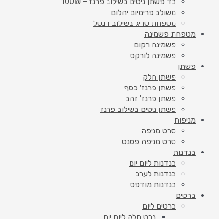
בד פשתן ניטים בשילוב פרנז – 100₪
משולב פרימיום יהלום
מטפחת סריג בשילוב דנטל
מטפחת פשמינה
פשמינה רקום
פשמינה לורקס
פשתן
פשתן חלק
פשתן פרנז' כסף
פשתן פרנז' זהב
פשתן ניטים בשילוב פרנז
מניפות
סרט מניפה
סרט מניפה פטנט
בנדנות
בנדנות ליום יום
בנדנות לערב
בנדנות מודפס
ברטים
ברטים ליום
ברט חלק ליום יום