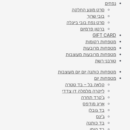
נפחים
סרט מונע החלקה
בובי שרוך
סרט נפח בובי בייגלה
ברטון פרמיום
GIFT CARD
מטפחות רקומות
מטפחות מרובעות
מטפחות מרובעות מעוצבות
טורבני רשת
מטפחות כותנה יום יום מעוצבות
מטפחות יום
קלאה בל – בד טטרה
לייקרה מלמלה דו צדדי
ג'קרד תחרה
אריג מודפס
בד גובלן
ג'ינס
בד כותנה
בד קומו