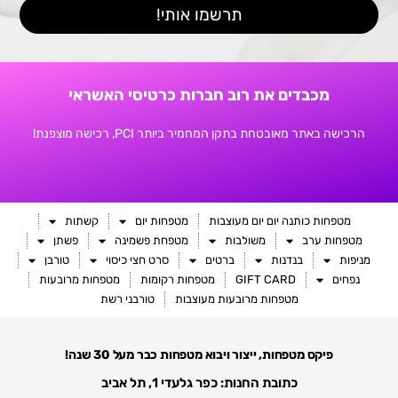
תרשמו אותי!
מכבדים את רוב חברות כרטיסי האשראי
הרכישה באתר מאובטחת בתקן המחמיר ביותר PCI, רכישה מוצפנת!
מטפחות כותנה יום יום מעוצבות
מטפחות יום
קשתות
מטפחות ערב
משולבות
מטפחת פשמינה
פשתן
מניפות
בנדנות
ברטים
סרט חצי כיסוי
טורבן
נפחים
GIFT CARD
מטפחות רקומות
מטפחות מרובעות
מטפחות מרובעות מעוצבות
טורבני רשת
פיקס מטפחות, ייצור ויבוא מטפחות כבר מעל 30 שנה!
כתובת החנות: כפר גלעדי 1, תל אביב