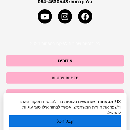
טלפון בחנות: 054-4530643
Y
I
o
n
u
s
t
t
u
a
כל הזכויות שמורות לפיקס מטפחות 2024
b
g
e
r
אודותינו
a
m
מדיניות פרטיות
תקנון האתר
FIX מטפחות
משתמשים בעוגיות כדי להבטיח תפקוד האתר
ולשפר את חוויית המשתמש. אפשר לבחור אילו סוגי עוגיות
הרשמה לאתר >>>
להפעיל.
קבל הכל