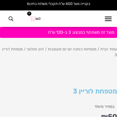
ילוג
בקנייה מעל 400 ש"ח תקבלי משלוח בחינם!
תוכן
0
עגלת
₪
0
קניות
מוצר זה משתתף במבצע: 3 ב-120 ש"ח
עמוד הבית
/
מטפחות כותנה יום יום מעוצבות
/
זהב סולטני
/ מטפחת לוריין
3
מטפחת לוריין 3
במחיר מיוחד
₪
50