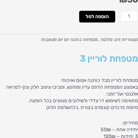
מות
הוספה לסל
ל
טפחת
וריין
קטגוריות
זהב סולטני
,
מטפחות כותנה יום יום מעוצבות
מטפחת לוריין 3
מטפחת לוריין מבד כותנה אטום ואיכותי
באמצע המטפחת הדפס עדין ומודגש, וסביבו עיצוב חלק ונקי למראה
אלגנטי ועל־זמני.
מתאימה לשימוש דו־צדדי ולשילובים מגוונים בכל הופעה.
סיומת פרנזים קונוסים בצורת L להשלמת הלוק
מחירים:
יחידה אחת – 50₪
3 יחידות – 120₪