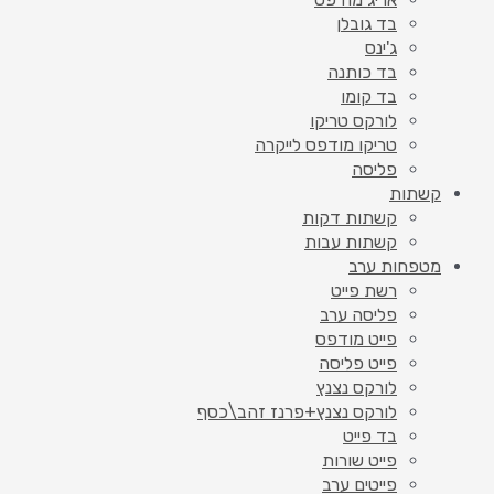
בד גובלן
ג'ינס
בד כותנה
בד קומו
לורקס טריקו
טריקו מודפס לייקרה
פליסה
קשתות
קשתות דקות
קשתות עבות
מטפחות ערב
רשת פייט
פליסה ערב
פייט מודפס
פייט פליסה
לורקס נצנץ
לורקס נצנץ+פרנז זהב\כסף
בד פייט
פייט שורות
פייטים ערב