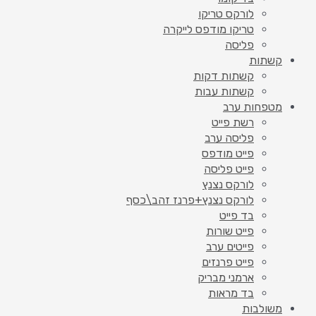
לורקס טריקו
טריקו מודפס לייקרה
פליסה
קשתות
קשתות דקות
קשתות עבות
מטפחות ערב
רשת פייט
פליסה ערב
פייט מודפס
פייט פליסה
לורקס נצנץ
לורקס נצנץ+פרנז זהב\כסף
בד פייט
פייט שורות
פייטים ערב
פייט פרנזים
ארמני מבריק
בד מראות
משולבות