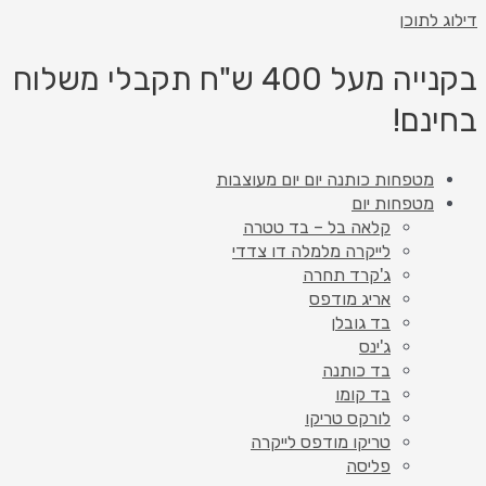
דילוג לתוכן
בקנייה מעל 400 ש"ח תקבלי משלוח
בחינם!
מטפחות כותנה יום יום מעוצבות
מטפחות יום
קלאה בל – בד טטרה
לייקרה מלמלה דו צדדי
ג'קרד תחרה
אריג מודפס
בד גובלן
ג'ינס
בד כותנה
בד קומו
לורקס טריקו
טריקו מודפס לייקרה
פליסה