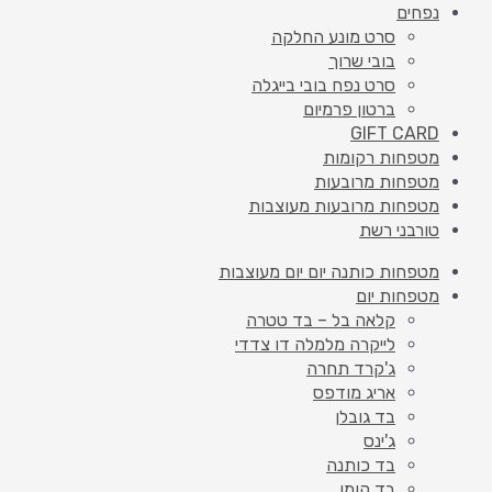
נפחים
סרט מונע החלקה
בובי שרוך
סרט נפח בובי בייגלה
ברטון פרמיום
GIFT CARD
מטפחות רקומות
מטפחות מרובעות
מטפחות מרובעות מעוצבות
טורבני רשת
מטפחות כותנה יום יום מעוצבות
מטפחות יום
קלאה בל – בד טטרה
לייקרה מלמלה דו צדדי
ג'קרד תחרה
אריג מודפס
בד גובלן
ג'ינס
בד כותנה
בד קומו