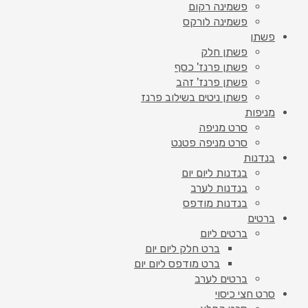
פשמינה רקום
פשמינה לורקס
פשתן
פשתן חלק
פשתן פרנז' כסף
פשתן פרנז' זהב
פשתן ניטים בשילוב פרנז
מניפות
סרט מניפה
סרט מניפה פטנט
בנדנות
בנדנות ליום יום
בנדנות לערב
בנדנות מודפס
ברטים
ברטים ליום
ברט חלק ליום יום
ברט מודפס ליום יום
ברטים לערב
סרט חצי כיסוי