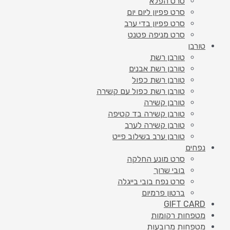
סרט הפלא
סרט פפיון ליום יום
סרט פפיון בדי ערב
סרט מניפה פטנט
טורבן
טורבן רשת
טורבן רשת אבנים
טורבן רשת כפול
טורבן רשת כפול עם קשירה
טורבן קשירה
טורבן קשירה בד קטיפה
טורבן קשירה לערב
טורבן ערב בשילוב פייט
נפחים
סרט מונע החלקה
בובי שרוך
סרט נפח בובי בייגלה
ברטון פרמיום
GIFT CARD
מטפחות רקומות
מטפחות מרובעות