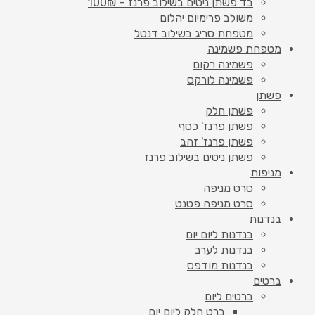
בד פשתן ניטים בשילוב פרנז – 100₪
משולב פרימיום יהלום
מטפחת סריג בשילוב דנטל
מטפחת פשמינה
פשמינה רקום
פשמינה לורקס
פשתן
פשתן חלק
פשתן פרנז' כסף
פשתן פרנז' זהב
פשתן ניטים בשילוב פרנז
מניפות
סרט מניפה
סרט מניפה פטנט
בנדנות
בנדנות ליום יום
בנדנות לערב
בנדנות מודפס
ברטים
ברטים ליום
ברט חלק ליום יום