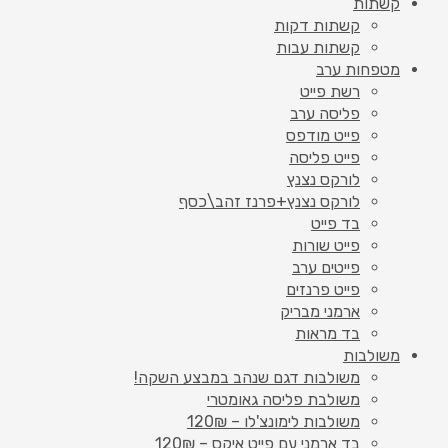
קשתות
קשתות דקות
קשתות עבות
מטפחות ערב
רשת פייט
פליסה ערב
פייט מודפס
פייט פליסה
לורקס נצנץ
לורקס נצנץ+פרנז זהב\כסף
בד פייט
פייט שורות
פייטים ערב
פייט פרנזים
ארמני מבריק
בד מראות
משולבות
משולבות דגם שנהב במבצע השקה!
משולבת פליסה גאומטרי
משולבות לימונצ'לו – 120₪
בד ארמני עם פייט איקס – 120₪