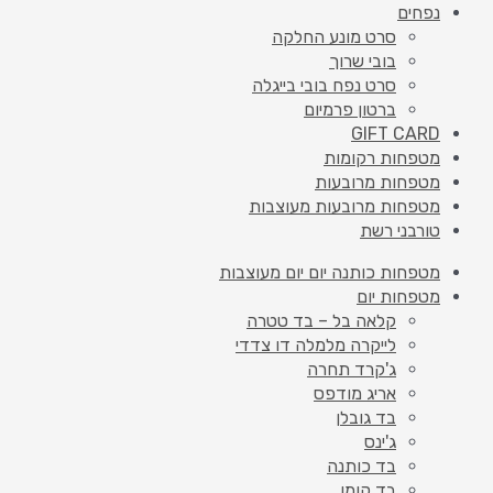
נפחים
סרט מונע החלקה
בובי שרוך
סרט נפח בובי בייגלה
ברטון פרמיום
GIFT CARD
מטפחות רקומות
מטפחות מרובעות
מטפחות מרובעות מעוצבות
טורבני רשת
מטפחות כותנה יום יום מעוצבות
מטפחות יום
קלאה בל – בד טטרה
לייקרה מלמלה דו צדדי
ג'קרד תחרה
אריג מודפס
בד גובלן
ג'ינס
בד כותנה
בד קומו