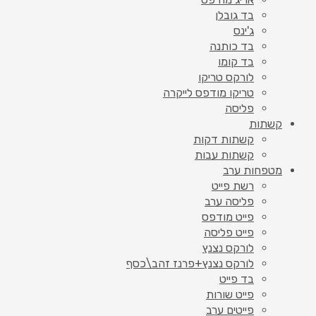
בד גובלן
ג'ינס
בד כותנה
בד קומו
לורקס טריקו
טריקו מודפס לייקרה
פליסה
קשתות
קשתות דקות
קשתות עבות
מטפחות ערב
רשת פייט
פליסה ערב
פייט מודפס
פייט פליסה
לורקס נצנץ
לורקס נצנץ+פרנז זהב\כסף
בד פייט
פייט שורות
פייטים ערב