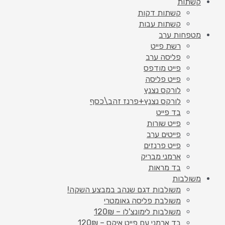
קשתות
קשתות דקות
קשתות עבות
מטפחות ערב
רשת פייט
פליסה ערב
פייט מודפס
פייט פליסה
לורקס נצנץ
לורקס נצנץ+פרנז זהב\כסף
בד פייט
פייט שורות
פייטים ערב
פייט פרנזים
ארמני מבריק
בד מראות
משולבות
משולבות דגם שנהב במבצע השקה!
משולבת פליסה גאומטרי
משולבות לימונצ'לו – 120₪
בד ארמני עם פייט איקס – 120₪