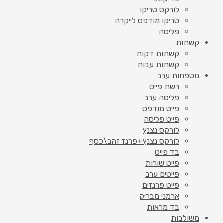
לורקס טריקו
טריקו מודפס לייקרה
פליסה
קשתות
קשתות דקות
קשתות עבות
מטפחות ערב
רשת פייט
פליסה ערב
פייט מודפס
פייט פליסה
לורקס נצנץ
לורקס נצנץ+פרנז זהב\כסף
בד פייט
פייט שורות
פייטים ערב
פייט פרנזים
ארמני מבריק
בד מראות
משולבות