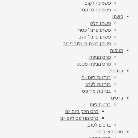
פשמינה רקום
פשמינה לורקס
פשתן
פשתן חלק
פשתן פרנז' כסף
פשתן פרנז' זהב
פשתן ניטים בשילוב פרנז
מניפות
סרט מניפה
סרט מניפה פטנט
בנדנות
בנדנות ליום יום
בנדנות לערב
בנדנות מודפס
ברטים
ברטים ליום
ברט חלק ליום יום
ברט מודפס ליום יום
ברטים לערב
סרט חצי כיסוי