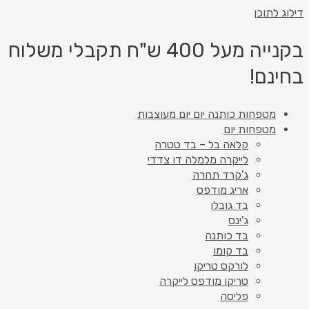
 לתוכן
בקנייה מעל 400 ש"ח תקבלי משלוח
נם!
מטפחות כותנה יום יום מעוצבות
מטפחות יום
קלאה בל – בד טטרה
לייקרה מלמלה דו צדדי
ג'קרד תחרה
אריג מודפס
בד גובלן
ג'ינס
בד כותנה
בד קומו
לורקס טריקו
טריקו מודפס לייקרה
פליסה