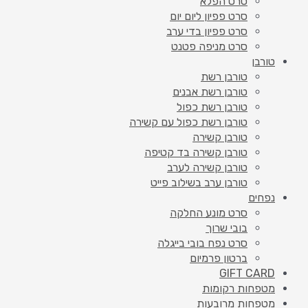
סרט הפלא
סרט פפיון ליום יום
סרט פפיון בדי ערב
סרט מניפה פטנט
טורבן
טורבן רשת
טורבן רשת אבנים
טורבן רשת כפול
טורבן רשת כפול עם קשירה
טורבן קשירה
טורבן קשירה בד קטיפה
טורבן קשירה לערב
טורבן ערב בשילוב פייט
נפחים
סרט מונע החלקה
בובי שרוך
סרט נפח בובי בייגלה
ברטון פרמיום
GIFT CARD
מטפחות רקומות
מטפחות מרובעות