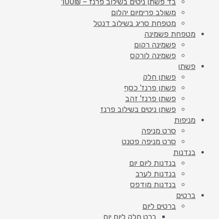
בד פשתן ניטים בשילוב פרנז – 100₪
משולב פרימיום יהלום
מטפחת סריג בשילוב דנטל
מטפחת פשמינה
פשמינה רקום
פשמינה לורקס
פשתן
פשתן חלק
פשתן פרנז' כסף
פשתן פרנז' זהב
פשתן ניטים בשילוב פרנז
מניפות
סרט מניפה
סרט מניפה פטנט
בנדנות
בנדנות ליום יום
בנדנות לערב
בנדנות מודפס
ברטים
ברטים ליום
ברט חלק ליום יום