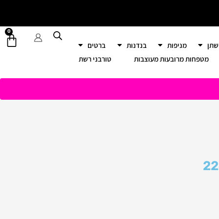
0
עגל
שתן
מניפות
בנדנות
ברטים
קניו
מטפחות מרובעות מעוצבות
טורבני רשת