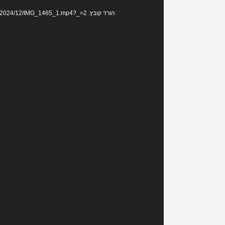
הורד קובץ: https://www.fix55.co.il/wp-content/uploads/2024/12/IMG_1465_1.mp4?_=2