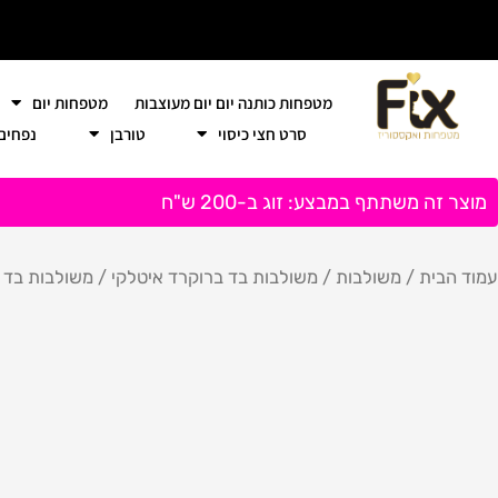
ילוג
תוכן
מטפחות כותנה יום יום מעוצבות
מטפחות יום
סרט חצי כיסוי
טורבן
נפחים
מוצר זה משתתף במבצע: זוג ב-200 ש"ח
עמוד הבית
/
משולבות
/
משולבות בד ברוקרד איטלקי
/ משולבות בד בר