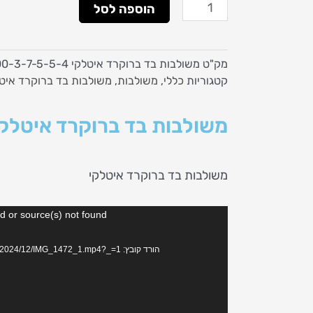
כמות
הוספה לסל
של
משולבות
בד
מק"ט
משולבות בד ברוקרד איטלקי 200-3-7-5-5-4
ברוקרד
קטגוריות
כללי
,
משולבות
,
משולבות בד ברוקרד איט
איטלקי
224
משולבות בד ברוקרד איטלקי 24
משולבות בד ברוקרד איטלקי
נגן
d or source(s) not found
וידאו
הורד קובץ: https://www.fix55.co.il/wp-content/uploads/2024/12/IMG_1472_1.mp4?_=1