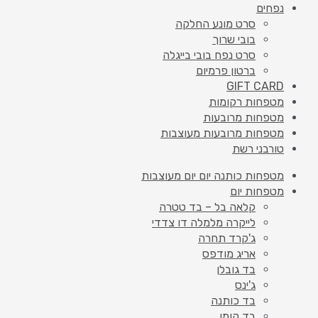
נפחים
סרט מונע החלקה
בובי שרוך
סרט נפח בובי בייגלה
ברטון פרמיום
GIFT CARD
מטפחות רקומות
מטפחות מרובעות
מטפחות מרובעות מעוצבות
טורבני רשת
מטפחות כותנה יום יום מעוצבות
מטפחות יום
קלאה בל – בד טטרה
לייקרה מלמלה דו צדדי
ג'קרד תחרה
אריג מודפס
בד גובלן
ג'ינס
בד כותנה
בד קומו