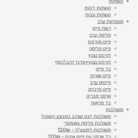
קשתות
קשתות דקות
קשתות עבות
מטפחות ערב
רשת פייט
פליסה ערב
פייט מודפס
פייט פליסה
לורקס נצנץ
לורקס נצנץ+פרנז זהב\כסף
בד פייט
פייט שורות
פייטים ערב
פייט פרנזים
ארמני מבריק
בד מראות
משולבות
משולבות דגם שנהב במבצע השקה!
משולבת פליסה גאומטרי
משולבות לימונצ'לו – 120₪
בד ארמני עם פייט איקס – 120₪