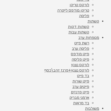
לורקס טריקו
טריקו מודפס לייקרה
פליסה
קשתות
קשתות דקות
קשתות עבות
מטפחות ערב
רשת פייט
פליסה ערב
פייט מודפס
פייט פליסה
לורקס נצנץ
לורקס נצנץ+פרנז זהב\כסף
בד פייט
פייט שורות
פייטים ערב
פייט פרנזים
ארמני מבריק
בד מראות
משולבות