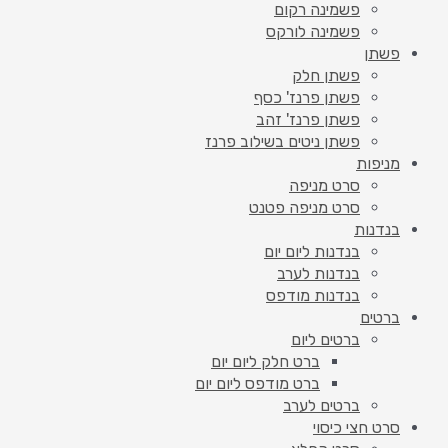
פשמינה רקום
פשמינה לורקס
פשתן
פשתן חלק
פשתן פרנז' כסף
פשתן פרנז' זהב
פשתן ניטים בשילוב פרנז
מניפות
סרט מניפה
סרט מניפה פטנט
בנדנות
בנדנות ליום יום
בנדנות לערב
בנדנות מודפס
ברטים
ברטים ליום
ברט חלק ליום יום
ברט מודפס ליום יום
ברטים לערב
סרט חצי כיסוי