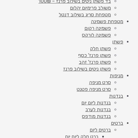
בד פשתן ניטים בשילוב פרנז – 100₪
משולב פרימיום יהלום
מטפחת סריג בשילוב דנטל
מטפחת פשמינה
פשמינה רקום
פשמינה לורקס
פשתן
פשתן חלק
פשתן פרנז' כסף
פשתן פרנז' זהב
פשתן ניטים בשילוב פרנז
מניפות
סרט מניפה
סרט מניפה פטנט
בנדנות
בנדנות ליום יום
בנדנות לערב
בנדנות מודפס
ברטים
ברטים ליום
ברט חלק ליום יום