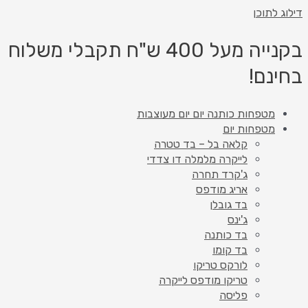
 לתוכן
בקנייה מעל 400 ש"ח תקבלי משלוח
נם!
מטפחות כותנה יום יום מעוצבות
מטפחות יום
קלאה בל – בד טטרה
לייקרה מלמלה דו צדדי
ג'קרד תחרה
אריג מודפס
בד גובלן
ג'ינס
בד כותנה
בד קומו
לורקס טריקו
טריקו מודפס לייקרה
פליסה