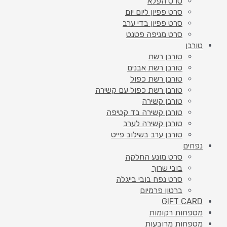
סרט הפלא
סרט פפיון ליום יום
סרט פפיון בדי ערב
סרט מניפה פטנט
טורבן
טורבן רשת
טורבן רשת אבנים
טורבן רשת כפול
טורבן רשת כפול עם קשירה
טורבן קשירה
טורבן קשירה בד קטיפה
טורבן קשירה לערב
טורבן ערב בשילוב פייט
נפחים
סרט מונע החלקה
בובי שרוך
סרט נפח בובי בייגלה
ברטון פרמיום
GIFT CARD
מטפחות רקומות
מטפחות מרובעות