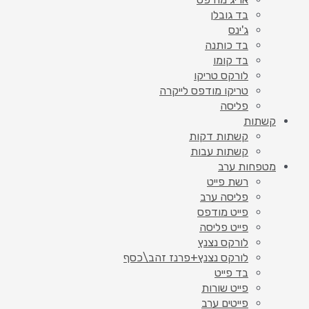
בד גובלן
ג'ינס
בד כותנה
בד קומו
לורקס טריקו
טריקו מודפס לייקרה
פליסה
קשתות
קשתות דקות
קשתות עבות
מטפחות ערב
רשת פייט
פליסה ערב
פייט מודפס
פייט פליסה
לורקס נצנץ
לורקס נצנץ+פרנז זהב\כסף
בד פייט
פייט שורות
פייטים ערב