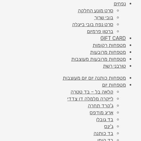
נפחים
סרט מונע החלקה
בובי שרוך
סרט נפח בובי בייגלה
ברטון פרמיום
GIFT CARD
מטפחות רקומות
מטפחות מרובעות
מטפחות מרובעות מעוצבות
טורבני רשת
מטפחות כותנה יום יום מעוצבות
מטפחות יום
קלאה בל – בד טטרה
לייקרה מלמלה דו צדדי
ג'קרד תחרה
אריג מודפס
בד גובלן
ג'ינס
בד כותנה
בד קומו