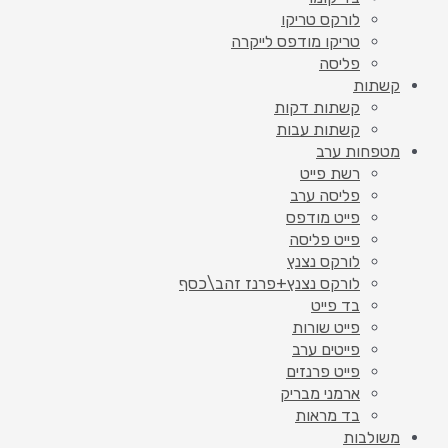
לורקס טריקו
טריקו מודפס לייקרה
פליסה
קשתות
קשתות דקות
קשתות עבות
מטפחות ערב
רשת פייט
פליסה ערב
פייט מודפס
פייט פליסה
לורקס נצנץ
לורקס נצנץ+פרנז זהב\כסף
בד פייט
פייט שורות
פייטים ערב
פייט פרנזים
ארמני מבריק
בד מראות
משולבות