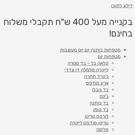
 לתוכן
בקנייה מעל 400 ש"ח תקבלי משלוח
נם!
מטפחות כותנה יום יום מעוצבות
מטפחות יום
קלאה בל – בד טטרה
לייקרה מלמלה דו צדדי
ג'קרד תחרה
אריג מודפס
בד גובלן
ג'ינס
בד כותנה
בד קומו
לורקס טריקו
טריקו מודפס לייקרה
פליסה