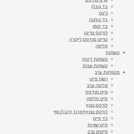
בד גובלן
ג'ינס
בד כותנה
בד קומו
לורקס טריקו
טריקו מודפס לייקרה
פליסה
קשתות
קשתות דקות
קשתות עבות
מטפחות ערב
רשת פייט
פליסה ערב
פייט מודפס
פייט פליסה
לורקס נצנץ
לורקס נצנץ+פרנז זהב\כסף
בד פייט
פייט שורות
פייטים ערב