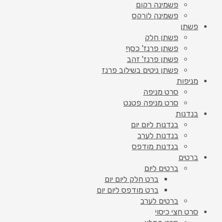
פשמינה רקום
פשמינה לורקס
פשתן
פשתן חלק
פשתן פרנז' כסף
פשתן פרנז' זהב
פשתן ניטים בשילוב פרנז
מניפות
סרט מניפה
סרט מניפה פטנט
בנדנות
בנדנות ליום יום
בנדנות לערב
בנדנות מודפס
ברטים
ברטים ליום
ברט חלק ליום יום
ברט מודפס ליום יום
ברטים לערב
סרט חצי כיסוי