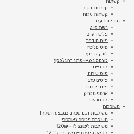
קשתות
קשתות דקות
קשתות עבות
מטפחות ערב
רשת פייט
פליסה ערב
פייט מודפס
פייט פליסה
לורקס נצנץ
לורקס נצנץ+פרנז זהב\כסף
בד פייט
פייט שורות
פייטים ערב
פייט פרנזים
ארמני מבריק
בד מראות
משולבות
משולבות דגם שנהב במבצע השקה!
משולבת פליסה גאומטרי
משולבות לימונצ'לו – 120₪
בד ארמני עם פייט איקס – 120₪