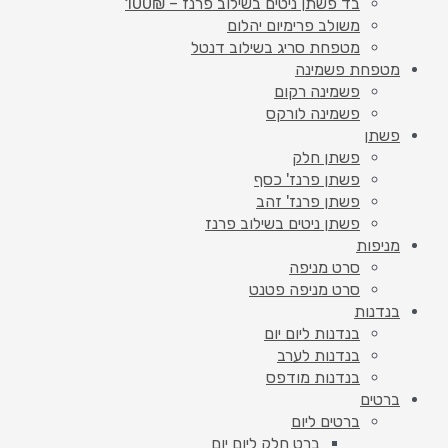
בד פשתן ניטים בשילוב פרנז – 100₪
משולב פרימיום יהלום
מטפחת סריג בשילוב דנטל
מטפחת פשמינה
פשמינה רקום
פשמינה לורקס
פשתן
פשתן חלק
פשתן פרנז' כסף
פשתן פרנז' זהב
פשתן ניטים בשילוב פרנז
מניפות
סרט מניפה
סרט מניפה פטנט
בנדנות
בנדנות ליום יום
בנדנות לערב
בנדנות מודפס
ברטים
ברטים ליום
ברט חלק ליום יום