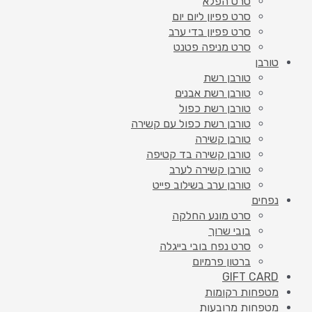
סרט הפלא
סרט פפיון ליום יום
סרט פפיון בדי ערב
סרט מניפה פטנט
טורבן
טורבן רשת
טורבן רשת אבנים
טורבן רשת כפול
טורבן רשת כפול עם קשירה
טורבן קשירה
טורבן קשירה בד קטיפה
טורבן קשירה לערב
טורבן ערב בשילוב פייט
נפחים
סרט מונע החלקה
בובי שרוך
סרט נפח בובי בייגלה
ברטון פרמיום
GIFT CARD
מטפחות רקומות
מטפחות מרובעות