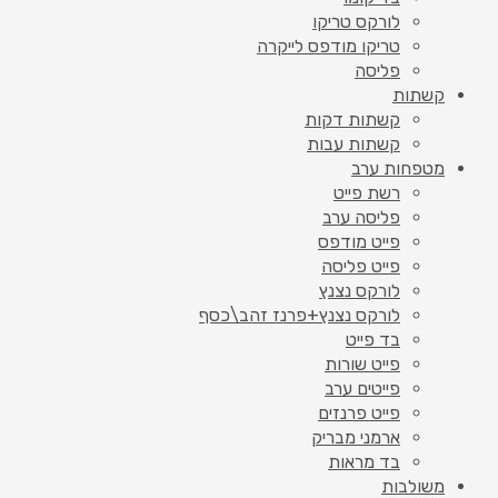
לורקס טריקו
טריקו מודפס לייקרה
פליסה
קשתות
קשתות דקות
קשתות עבות
מטפחות ערב
רשת פייט
פליסה ערב
פייט מודפס
פייט פליסה
לורקס נצנץ
לורקס נצנץ+פרנז זהב\כסף
בד פייט
פייט שורות
פייטים ערב
פייט פרנזים
ארמני מבריק
בד מראות
משולבות