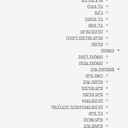
בד גובלן
ג'ינס
בד כותנה
בד קומו
לורקס טריקו
טריקו מודפס לייקרה
פליסה
קשתות
קשתות דקות
קשתות עבות
מטפחות ערב
רשת פייט
פליסה ערב
פייט מודפס
פייט פליסה
לורקס נצנץ
לורקס נצנץ+פרנז זהב\כסף
בד פייט
פייט שורות
פייטים ערב