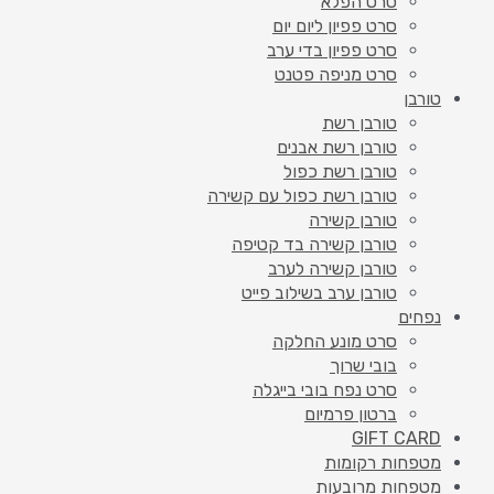
סרט הפלא
סרט פפיון ליום יום
סרט פפיון בדי ערב
סרט מניפה פטנט
טורבן
טורבן רשת
טורבן רשת אבנים
טורבן רשת כפול
טורבן רשת כפול עם קשירה
טורבן קשירה
טורבן קשירה בד קטיפה
טורבן קשירה לערב
טורבן ערב בשילוב פייט
נפחים
סרט מונע החלקה
בובי שרוך
סרט נפח בובי בייגלה
ברטון פרמיום
GIFT CARD
מטפחות רקומות
מטפחות מרובעות