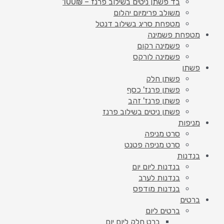
בד פשתן ניטים בשילוב פרנז – 100₪
משולב פרימיום יהלום
מטפחת סריג בשילוב דנטל
מטפחת פשמינה
פשמינה רקום
פשמינה לורקס
פשתן
פשתן חלק
פשתן פרנז' כסף
פשתן פרנז' זהב
פשתן ניטים בשילוב פרנז
מניפות
סרט מניפה
סרט מניפה פטנט
בנדנות
בנדנות ליום יום
בנדנות לערב
בנדנות מודפס
ברטים
ברטים ליום
ברט חלק ליום יום