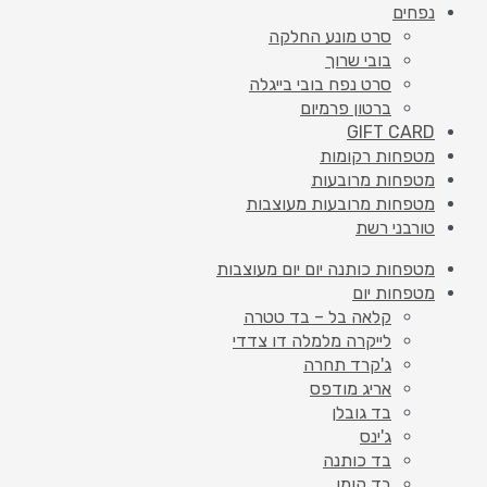
נפחים
סרט מונע החלקה
בובי שרוך
סרט נפח בובי בייגלה
ברטון פרמיום
GIFT CARD
מטפחות רקומות
מטפחות מרובעות
מטפחות מרובעות מעוצבות
טורבני רשת
מטפחות כותנה יום יום מעוצבות
מטפחות יום
קלאה בל – בד טטרה
לייקרה מלמלה דו צדדי
ג'קרד תחרה
אריג מודפס
בד גובלן
ג'ינס
בד כותנה
בד קומו