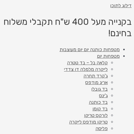
 לתוכן
בקנייה מעל 400 ש"ח תקבלי משלוח
נם!
מטפחות כותנה יום יום מעוצבות
מטפחות יום
קלאה בל – בד טטרה
לייקרה מלמלה דו צדדי
ג'קרד תחרה
אריג מודפס
בד גובלן
ג'ינס
בד כותנה
בד קומו
לורקס טריקו
טריקו מודפס לייקרה
פליסה