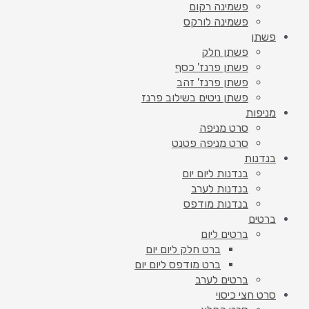
פשמינה רקום
פשמינה לורקס
פשתן
פשתן חלק
פשתן פרנז' כסף
פשתן פרנז' זהב
פשתן ניטים בשילוב פרנז
מניפות
סרט מניפה
סרט מניפה פטנט
בנדנות
בנדנות ליום יום
בנדנות לערב
בנדנות מודפס
ברטים
ברטים ליום
ברט חלק ליום יום
ברט מודפס ליום יום
ברטים לערב
סרט חצי כיסוי