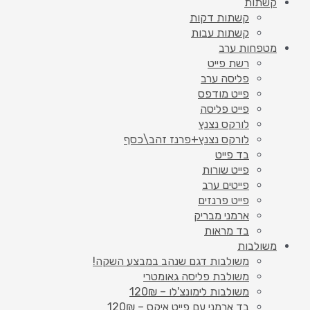
קשתות
קשתות דקות
קשתות עבות
מטפחות ערב
רשת פייט
פליסה ערב
פייט מודפס
פייט פליסה
לורקס נצנץ
לורקס נצנץ+פרנז זהב\כסף
בד פייט
פייט שורות
פייטים ערב
פייט פרנזים
ארמני מבריק
בד מראות
משולבות
משולבות דגם שנהב במבצע השקה!
משולבת פליסה גאומטרי
משולבות לימונצ'לו – 120₪
בד ארמני עם פייט איקס – 120₪