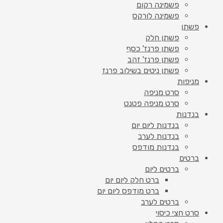
פשמינה רקום
פשמינה לורקס
פשתן
פשתן חלק
פשתן פרנז' כסף
פשתן פרנז' זהב
פשתן ניטים בשילוב פרנז
מניפות
סרט מניפה
סרט מניפה פטנט
בנדנות
בנדנות ליום יום
בנדנות לערב
בנדנות מודפס
ברטים
ברטים ליום
ברט חלק ליום יום
ברט מודפס ליום יום
ברטים לערב
סרט חצי כיסוי