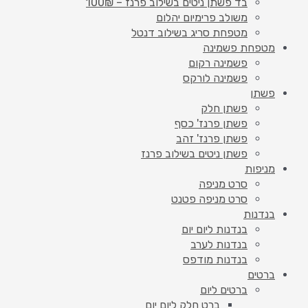
בד פשתן ניטים בשילוב פרנז – 100₪
משולב פרימיום יהלום
מטפחת סריג בשילוב דנטל
מטפחת פשמינה
פשמינה רקום
פשמינה לורקס
פשתן
פשתן חלק
פשתן פרנז' כסף
פשתן פרנז' זהב
פשתן ניטים בשילוב פרנז
מניפות
סרט מניפה
סרט מניפה פטנט
בנדנות
בנדנות ליום יום
בנדנות לערב
בנדנות מודפס
ברטים
ברטים ליום
ברט חלק ליום יום