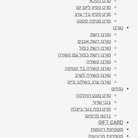
סרט הפלא
סרט פפיון ליום יום
סרט פפיון בדי ערב
סרט מניפה פטנט
טורבן
טורבן רשת
טורבן רשת אבנים
טורבן רשת כפול
טורבן רשת כפול עם קשירה
טורבן קשירה
טורבן קשירה בד קטיפה
טורבן קשירה לערב
טורבן ערב בשילוב פייט
נפחים
סרט מונע החלקה
בובי שרוך
סרט נפח בובי בייגלה
ברטון פרמיום
GIFT CARD
מטפחות רקומות
מטפחות מרובעות