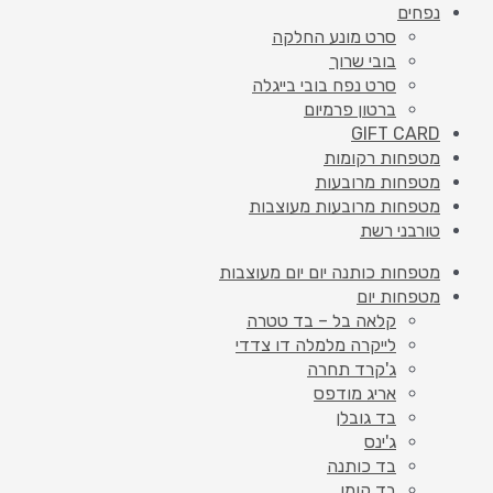
נפחים
סרט מונע החלקה
בובי שרוך
סרט נפח בובי בייגלה
ברטון פרמיום
GIFT CARD
מטפחות רקומות
מטפחות מרובעות
מטפחות מרובעות מעוצבות
טורבני רשת
מטפחות כותנה יום יום מעוצבות
מטפחות יום
קלאה בל – בד טטרה
לייקרה מלמלה דו צדדי
ג'קרד תחרה
אריג מודפס
בד גובלן
ג'ינס
בד כותנה
בד קומו