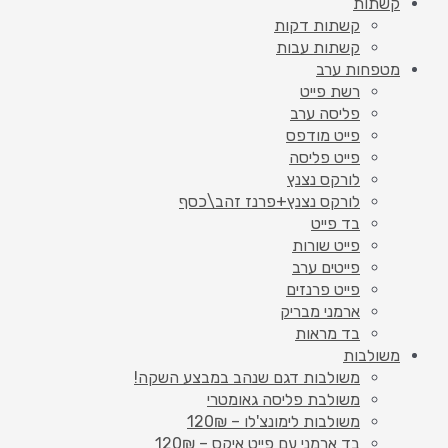
קשתות
קשתות דקות
קשתות עבות
מטפחות ערב
רשת פייט
פליסה ערב
פייט מודפס
פייט פליסה
לורקס נצנץ
לורקס נצנץ+פרנז זהב\כסף
בד פייט
פייט שורות
פייטים ערב
פייט פרנזים
ארמני מבריק
בד מראות
משולבות
משולבות דגם שנהב במבצע השקה!
משולבת פליסה גאומטרי
משולבות לימונצ'לו – 120₪
בד ארמני עם פייט איקס – 120₪