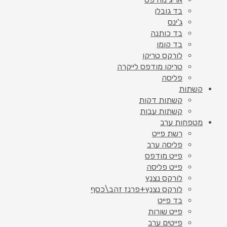
בד גובלן
ג'ינס
בד כותנה
בד קומו
לורקס טריקו
טריקו מודפס לייקרה
פליסה
קשתות
קשתות דקות
קשתות עבות
מטפחות ערב
רשת פייט
פליסה ערב
פייט מודפס
פייט פליסה
לורקס נצנץ
לורקס נצנץ+פרנז זהב\כסף
בד פייט
פייט שורות
פייטים ערב