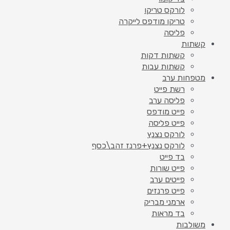
לורקס טריקו
טריקו מודפס לייקרה
פליסה
קשתות
קשתות דקות
קשתות עבות
מטפחות ערב
רשת פייט
פליסה ערב
פייט מודפס
פייט פליסה
לורקס נצנץ
לורקס נצנץ+פרנז זהב\כסף
בד פייט
פייט שורות
פייטים ערב
פייט פרנזים
ארמני מבריק
בד מראות
משולבות