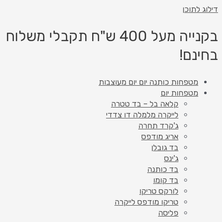
דילוג לתוכן
בקנייה מעל 400 ש"ח תקבלי משלוח
בחינם!
מטפחות כותנה יום יום מעוצבות
מטפחות יום
קלאה בל – בד טטרה
לייקרה מלמלה דו צדדי
ג'קרד תחרה
אריג מודפס
בד גובלן
ג'ינס
בד כותנה
בד קומו
לורקס טריקו
טריקו מודפס לייקרה
פליסה