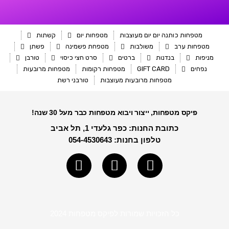
מטפחות כותנה יום יום מעוצבות
מטפחות יום
קשתות
מטפחות ערב
משולבות
מטפחת פשמינה
פשתן
מניפות
בנדנות
ברטים
סרט חצי כיסוי
טורבן
נפחים
GIFT CARD
מטפחות רקומות
מטפחות מרובעות
מטפחות מרובעות מעוצבות
טורבני רשת
פיקס מטפחות, ייצור ויבוא מטפחות כבר מעל 30 שנה!
כתובת החנות: כפר גלעדי 1, תל אביב
טלפון בחנות: 054-4530643
Y
I
o
n
u
s
t
t
u
a
כל הזכויות שמורות לפיקס מטפחות 2024
b
g