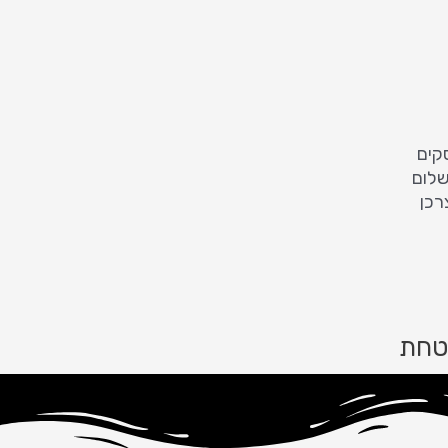
רכן
טחת