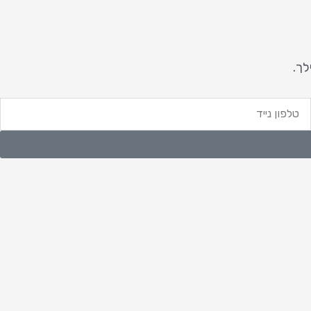
לך.
לפון
ייד