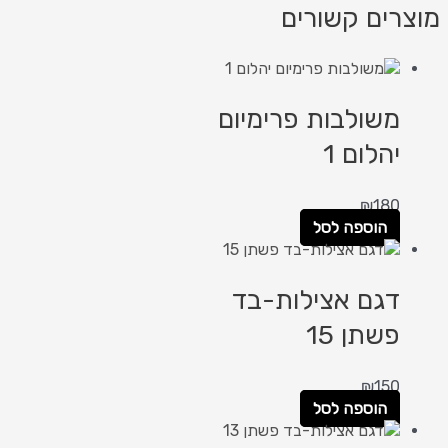
רים קשורים
משולבות פרימיום
יהלום 1
₪
180
הוספה לסל
דגם אצילות-בד
פשתן 15
₪
150
הוספה לסל