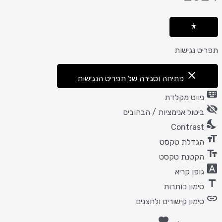
 נגישות
close
פתיחה וסגירה של תפריט הנגישות
יווט מקלדת
יטול אנימציות / הבהובים
Contras
גדלת טקסט
קטנת טקסט
ופן קריא
ימון כותרות
ימון קישורים ולחצנים
favorite