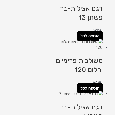
דגם אצילות-בד
פשתן 13
₪
150
הוספה לסל
משולבות פרימיום
יהלום 120
₪
180
הוספה לסל
דגם אצילות-בד