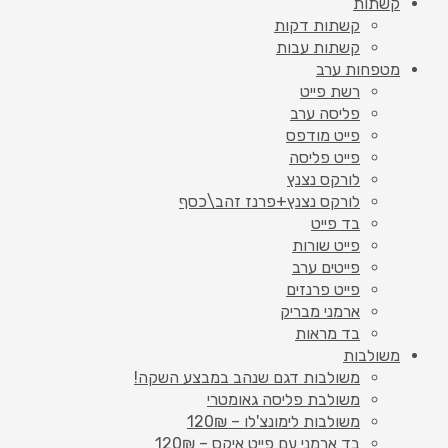
קשתות
קשתות דקות
קשתות עבות
מטפחות ערב
רשת פייט
פליסה ערב
פייט מודפס
פייט פליסה
לורקס נצנץ
לורקס נצנץ+פרנז זהב\כסף
בד פייט
פייט שורות
פייטים ערב
פייט פרנזים
ארמני מבריק
בד מראות
משולבות
משולבות דגם שנהב במבצע השקה!
משולבת פליסה גאומטרי
משולבות לימונצ'לו – 120₪
בד ארמני עם פייט איקס – 120₪