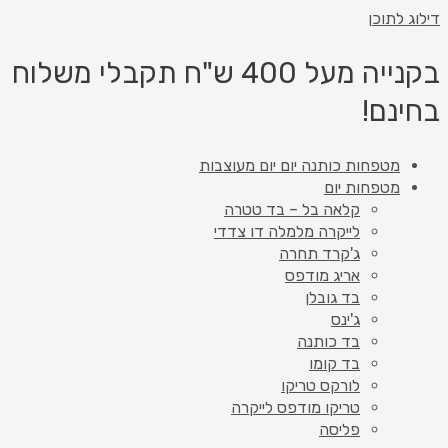
דילוג לתוכן
בקנייה מעל 400 ש"ח תקבלי משלוח
בחינם!
מטפחות כותנה יום יום מעוצבות
מטפחות יום
קלאה בל – בד טטרה
לייקרה מלמלה דו צדדי
ג'קרד תחרה
אריג מודפס
בד גובלן
ג'ינס
בד כותנה
בד קומו
לורקס טריקו
טריקו מודפס לייקרה
פליסה