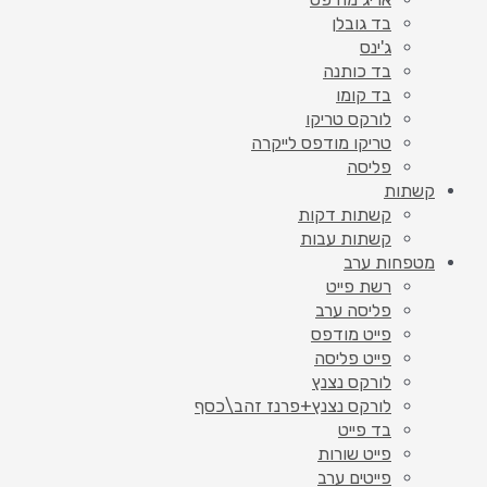
בד גובלן
ג'ינס
בד כותנה
בד קומו
לורקס טריקו
טריקו מודפס לייקרה
פליסה
קשתות
קשתות דקות
קשתות עבות
מטפחות ערב
רשת פייט
פליסה ערב
פייט מודפס
פייט פליסה
לורקס נצנץ
לורקס נצנץ+פרנז זהב\כסף
בד פייט
פייט שורות
פייטים ערב