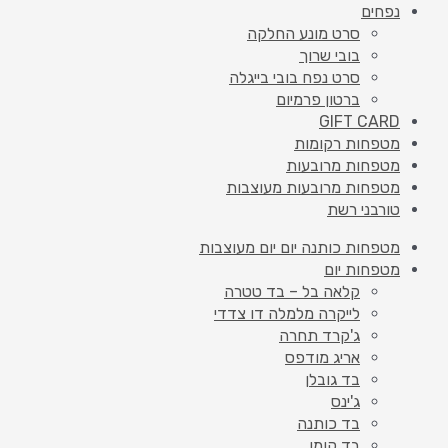
נפחים
סרט מונע החלקה
בובי שרוך
סרט נפח בובי בייגלה
ברטון פרמיום
GIFT CARD
מטפחות רקומות
מטפחות מרובעות
מטפחות מרובעות מעוצבות
טורבני רשת
מטפחות כותנה יום יום מעוצבות
מטפחות יום
קלאה בל – בד טטרה
לייקרה מלמלה דו צדדי
ג'קרד תחרה
אריג מודפס
בד גובלן
ג'ינס
בד כותנה
בד קומו