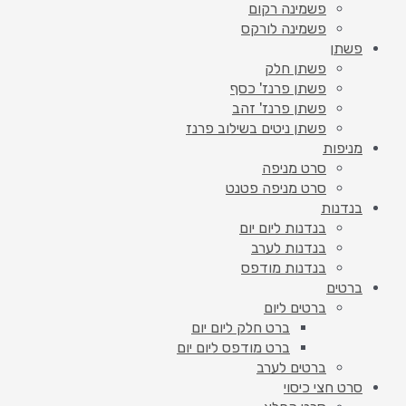
פשמינה רקום
פשמינה לורקס
פשתן
פשתן חלק
פשתן פרנז' כסף
פשתן פרנז' זהב
פשתן ניטים בשילוב פרנז
מניפות
סרט מניפה
סרט מניפה פטנט
בנדנות
בנדנות ליום יום
בנדנות לערב
בנדנות מודפס
ברטים
ברטים ליום
ברט חלק ליום יום
ברט מודפס ליום יום
ברטים לערב
סרט חצי כיסוי