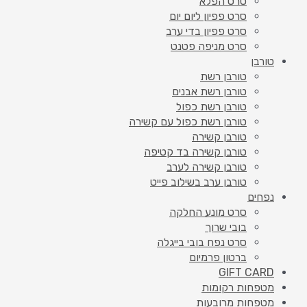
סרט הפלא
סרט פפיון ליום יום
סרט פפיון בדי ערב
סרט מניפה פטנט
טורבן
טורבן רשת
טורבן רשת אבנים
טורבן רשת כפול
טורבן רשת כפול עם קשירה
טורבן קשירה
טורבן קשירה בד קטיפה
טורבן קשירה לערב
טורבן ערב בשילוב פייט
נפחים
סרט מונע החלקה
בובי שרוך
סרט נפח בובי בייגלה
ברטון פרמיום
GIFT CARD
מטפחות רקומות
מטפחות מרובעות