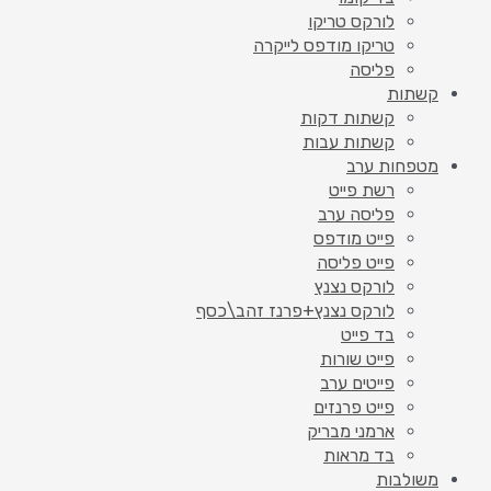
לורקס טריקו
טריקו מודפס לייקרה
פליסה
קשתות
קשתות דקות
קשתות עבות
מטפחות ערב
רשת פייט
פליסה ערב
פייט מודפס
פייט פליסה
לורקס נצנץ
לורקס נצנץ+פרנז זהב\כסף
בד פייט
פייט שורות
פייטים ערב
פייט פרנזים
ארמני מבריק
בד מראות
משולבות