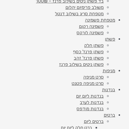
בד פשתן ניטים בשילוב פרנז – 100₪
משולב פרימיום יהלום
מטפחת סריג בשילוב דנטל
מטפחת פשמינה
פשמינה רקום
פשמינה לורקס
פשתן
פשתן חלק
פשתן פרנז' כסף
פשתן פרנז' זהב
פשתן ניטים בשילוב פרנז
מניפות
סרט מניפה
סרט מניפה פטנט
בנדנות
בנדנות ליום יום
בנדנות לערב
בנדנות מודפס
ברטים
ברטים ליום
ברט חלק ליום יום