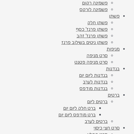
פשמינה רקום
פשמינה לורקס
פשתן
פשתן חלק
פשתן פרנז' כסף
פשתן פרנז' זהב
פשתן ניטים בשילוב פרנז
מניפות
סרט מניפה
סרט מניפה פטנט
בנדנות
בנדנות ליום יום
בנדנות לערב
בנדנות מודפס
ברטים
ברטים ליום
ברט חלק ליום יום
ברט מודפס ליום יום
ברטים לערב
סרט חצי כיסוי