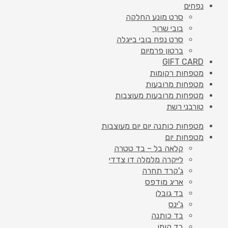
נפחים
סרט מונע החלקה
בובי שרוך
סרט נפח בובי בייגלה
ברטון פרמיום
GIFT CARD
מטפחות רקומות
מטפחות מרובעות
מטפחות מרובעות מעוצבות
טורבני רשת
מטפחות כותנה יום יום מעוצבות
מטפחות יום
קלאה בל – בד טטרה
לייקרה מלמלה דו צדדי
ג'קרד תחרה
אריג מודפס
בד גובלן
ג'ינס
בד כותנה
בד קומו