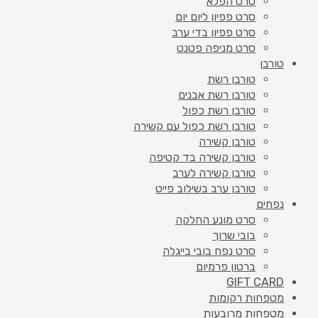
סרט הפלא
סרט פפיון ליום יום
סרט פפיון בדי ערב
סרט מניפה פטנט
טורבן
טורבן רשת
טורבן רשת אבנים
טורבן רשת כפול
טורבן רשת כפול עם קשירה
טורבן קשירה
טורבן קשירה בד קטיפה
טורבן קשירה לערב
טורבן ערב בשילוב פייט
נפחים
סרט מונע החלקה
בובי שרוך
סרט נפח בובי בייגלה
ברטון פרמיום
GIFT CARD
מטפחות רקומות
מטפחות מרובעות