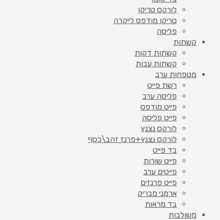
לורקס טריקו
טריקו מודפס לייקרה
פליסה
קשתות
קשתות דקות
קשתות עבות
מטפחות ערב
רשת פייט
פליסה ערב
פייט מודפס
פייט פליסה
לורקס נצנץ
לורקס נצנץ+פרנז זהב\כסף
בד פייט
פייט שורות
פייטים ערב
פייט פרנזים
ארמני מבריק
בד מראות
משולבות