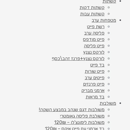
קשתות
קשתות דקות
קשתות עבות
מטפחות ערב
רשת פייט
פליסה ערב
פייט מודפס
פייט פליסה
לורקס נצנץ
לורקס נצנץ+פרנז זהב\כסף
בד פייט
פייט שורות
פייטים ערב
פייט פרנזים
ארמני מבריק
בד מראות
משולבות
משולבות דגם שנהב במבצע השקה!
משולבת פליסה גאומטרי
משולבות לימונצ'לו – 120₪
בד ארמני עם פייט איקס – 120₪