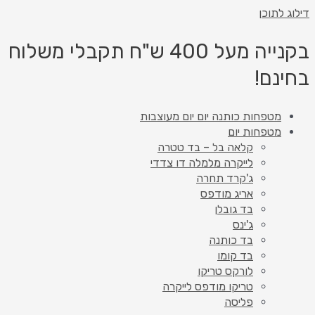
דילוג לתוכן
בקנייה מעל 400 ש"ח תקבלי משלוח
בחינם!
מטפחות כותנה יום יום מעוצבות
מטפחות יום
קלאה בל – בד טטרה
לייקרה מלמלה דו צדדי
ג'קרד תחרה
אריג מודפס
בד גובלן
ג'ינס
בד כותנה
בד קומו
לורקס טריקו
טריקו מודפס לייקרה
פליסה