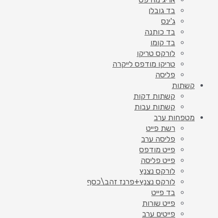
בד גובלן
ג'ינס
בד כותנה
בד קומו
לורקס טריקו
טריקו מודפס לייקרה
פליסה
קשתות
קשתות דקות
קשתות עבות
מטפחות ערב
רשת פייט
פליסה ערב
פייט מודפס
פייט פליסה
לורקס נצנץ
לורקס נצנץ+פרנז זהב\כסף
בד פייט
פייט שורות
פייטים ערב