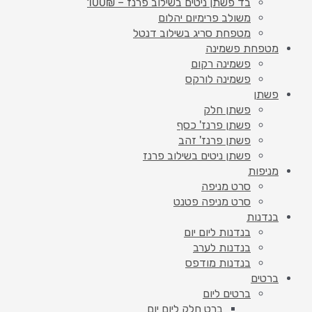
בד פשתן ניטים בשילוב פרנז – 100₪
משולב פרימיום יהלום
מטפחת סריג בשילוב דנטל
מטפחת פשמינה
פשמינה רקום
פשמינה לורקס
פשתן
פשתן חלק
פשתן פרנז' כסף
פשתן פרנז' זהב
פשתן ניטים בשילוב פרנז
מניפות
סרט מניפה
סרט מניפה פטנט
בנדנות
בנדנות ליום יום
בנדנות לערב
בנדנות מודפס
ברטים
ברטים ליום
ברט חלק ליום יום