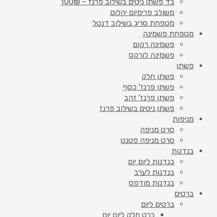
בד פשתן ניטים בשילוב פרנז – 100₪
משולב פרימיום יהלום
מטפחת סריג בשילוב דנטל
מטפחת פשמינה
פשמינה רקום
פשמינה לורקס
פשתן
פשתן חלק
פשתן פרנז' כסף
פשתן פרנז' זהב
פשתן ניטים בשילוב פרנז
מניפות
סרט מניפה
סרט מניפה פטנט
בנדנות
בנדנות ליום יום
בנדנות לערב
בנדנות מודפס
ברטים
ברטים ליום
ברט חלק ליום יום