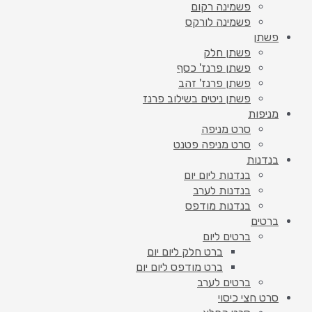
פשמינה רקום
פשמינה לורקס
פשתן
פשתן חלק
פשתן פרנז' כסף
פשתן פרנז' זהב
פשתן ניטים בשילוב פרנז
מניפות
סרט מניפה
סרט מניפה פטנט
בנדנות
בנדנות ליום יום
בנדנות לערב
בנדנות מודפס
ברטים
ברטים ליום
ברט חלק ליום יום
ברט מודפס ליום יום
ברטים לערב
סרט חצי כיסוי