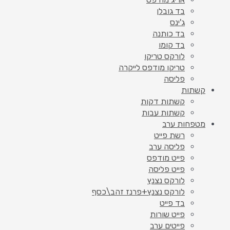
בד גובלן
ג'ינס
בד כותנה
בד קומו
לורקס טריקו
טריקו מודפס לייקרה
פליסה
קשתות
קשתות דקות
קשתות עבות
מטפחות ערב
רשת פייט
פליסה ערב
פייט מודפס
פייט פליסה
לורקס נצנץ
לורקס נצנץ+פרנז זהב\כסף
בד פייט
פייט שורות
פייטים ערב