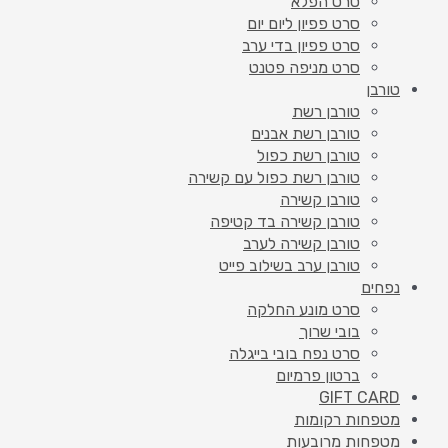
סרט הפלא
סרט פפיון ליום יום
סרט פפיון בדי ערב
סרט מניפה פטנט
טורבן
טורבן רשת
טורבן רשת אבנים
טורבן רשת כפול
טורבן רשת כפול עם קשירה
טורבן קשירה
טורבן קשירה בד קטיפה
טורבן קשירה לערב
טורבן ערב בשילוב פייט
נפחים
סרט מונע החלקה
בובי שרוך
סרט נפח בובי בייגלה
ברטון פרמיום
GIFT CARD
מטפחות רקומות
מטפחות מרובעות