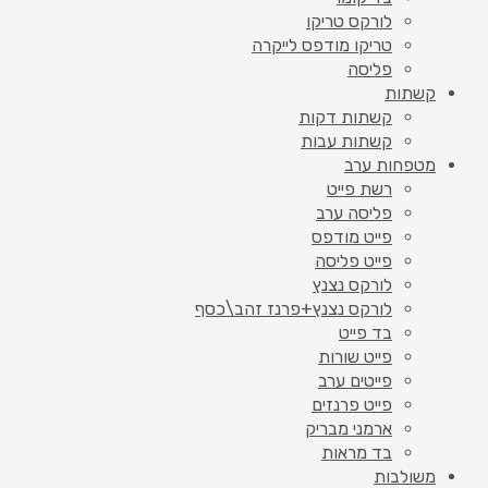
לורקס טריקו
טריקו מודפס לייקרה
פליסה
קשתות
קשתות דקות
קשתות עבות
מטפחות ערב
רשת פייט
פליסה ערב
פייט מודפס
פייט פליסה
לורקס נצנץ
לורקס נצנץ+פרנז זהב\כסף
בד פייט
פייט שורות
פייטים ערב
פייט פרנזים
ארמני מבריק
בד מראות
משולבות