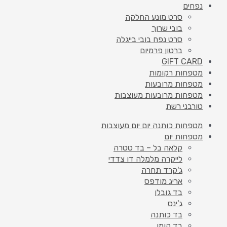
נפחים
סרט מונע החלקה
בובי שרוך
סרט נפח בובי בייגלה
ברטון פרמיום
GIFT CARD
מטפחות רקומות
מטפחות מרובעות
מטפחות מרובעות מעוצבות
טורבני רשת
מטפחות כותנה יום יום מעוצבות
מטפחות יום
קלאה בל – בד טטרה
לייקרה מלמלה דו צדדי
ג'קרד תחרה
אריג מודפס
בד גובלן
ג'ינס
בד כותנה
בד קומו