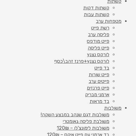
קשתות
קשתות דקות
קשתות עבות
מטפחות ערב
רשת פייט
פליסה ערב
פייט מודפס
פייט פליסה
לורקס נצנץ
לורקס נצנץ+פרנז זהב\כסף
בד פייט
פייט שורות
פייטים ערב
פייט פרנזים
ארמני מבריק
בד מראות
משולבות
משולבות דגם שנהב במבצע השקה!
משולבת פליסה גאומטרי
משולבות לימונצ'לו – 120₪
בד ארמני עם פייט איקס – 120₪