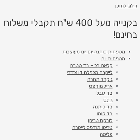
דילוג לתוכן
בקנייה מעל 400 ש"ח תקבלי משלוח
בחינם!
מטפחות כותנה יום יום מעוצבות
מטפחות יום
קלאה בל – בד טטרה
לייקרה מלמלה דו צדדי
ג'קרד תחרה
אריג מודפס
בד גובלן
ג'ינס
בד כותנה
בד קומו
לורקס טריקו
טריקו מודפס לייקרה
פליסה