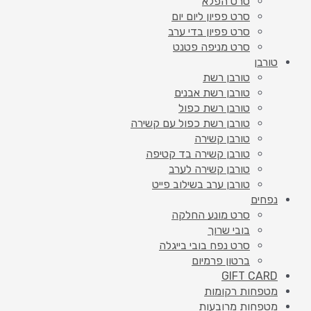
סרט הפלא
סרט פפיון ליום יום
סרט פפיון בדי ערב
סרט מניפה פטנט
טורבן
טורבן רשת
טורבן רשת אבנים
טורבן רשת כפול
טורבן רשת כפול עם קשירה
טורבן קשירה
טורבן קשירה בד קטיפה
טורבן קשירה לערב
טורבן ערב בשילוב פייט
נפחים
סרט מונע החלקה
בובי שרוך
סרט נפח בובי בייגלה
ברטון פרמיום
GIFT CARD
מטפחות רקומות
מטפחות מרובעות