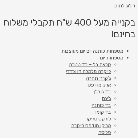
דילוג לתוכן
בקנייה מעל 400 ש"ח תקבלי משלוח
בחינם!
מטפחות כותנה יום יום מעוצבות
מטפחות יום
קלאה בל – בד טטרה
לייקרה מלמלה דו צדדי
ג'קרד תחרה
אריג מודפס
בד גובלן
ג'ינס
בד כותנה
בד קומו
לורקס טריקו
טריקו מודפס לייקרה
פליסה