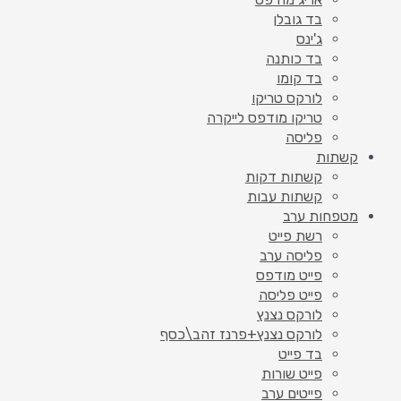
בד גובלן
ג'ינס
בד כותנה
בד קומו
לורקס טריקו
טריקו מודפס לייקרה
פליסה
קשתות
קשתות דקות
קשתות עבות
מטפחות ערב
רשת פייט
פליסה ערב
פייט מודפס
פייט פליסה
לורקס נצנץ
לורקס נצנץ+פרנז זהב\כסף
בד פייט
פייט שורות
פייטים ערב