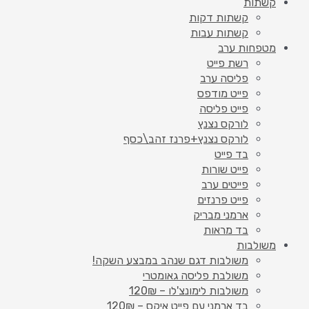
קשתות
קשתות דקות
קשתות עבות
מטפחות ערב
רשת פייט
פליסה ערב
פייט מודפס
פייט פליסה
לורקס נצנץ
לורקס נצנץ+פרנז זהב\כסף
בד פייט
פייט שורות
פייטים ערב
פייט פרנזים
ארמני מבריק
בד מראות
משולבות
משולבות דגם שנהב במבצע השקה!
משולבת פליסה גאומטרי
משולבות לימונצ'לו – 120₪
בד ארמני עם פייט איקס – 120₪