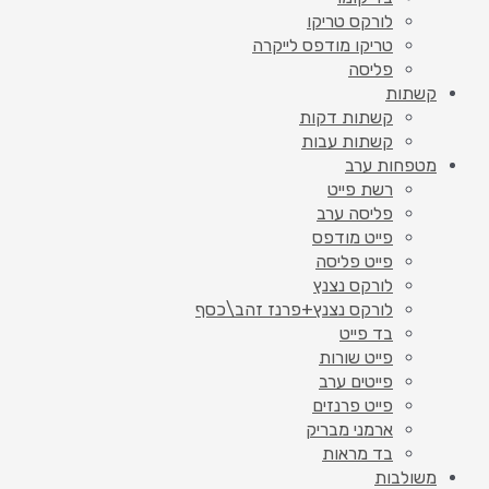
לורקס טריקו
טריקו מודפס לייקרה
פליסה
קשתות
קשתות דקות
קשתות עבות
מטפחות ערב
רשת פייט
פליסה ערב
פייט מודפס
פייט פליסה
לורקס נצנץ
לורקס נצנץ+פרנז זהב\כסף
בד פייט
פייט שורות
פייטים ערב
פייט פרנזים
ארמני מבריק
בד מראות
משולבות