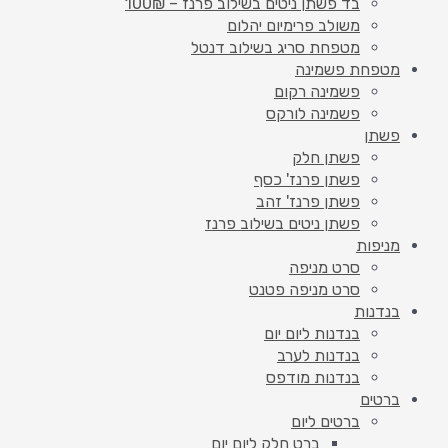
בד פשתן ניטים בשילוב פרנז – 100₪
משולב פרימיום יהלום
מטפחת סריג בשילוב דנטל
מטפחת פשמינה
פשמינה רקום
פשמינה לורקס
פשתן
פשתן חלק
פשתן פרנז' כסף
פשתן פרנז' זהב
פשתן ניטים בשילוב פרנז
מניפות
סרט מניפה
סרט מניפה פטנט
בנדנות
בנדנות ליום יום
בנדנות לערב
בנדנות מודפס
ברטים
ברטים ליום
ברט חלק ליום יום