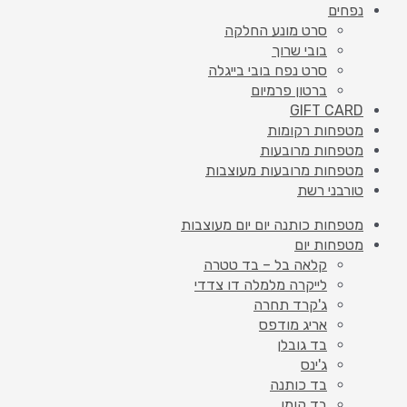
נפחים
סרט מונע החלקה
בובי שרוך
סרט נפח בובי בייגלה
ברטון פרמיום
GIFT CARD
מטפחות רקומות
מטפחות מרובעות
מטפחות מרובעות מעוצבות
טורבני רשת
מטפחות כותנה יום יום מעוצבות
מטפחות יום
קלאה בל – בד טטרה
לייקרה מלמלה דו צדדי
ג'קרד תחרה
אריג מודפס
בד גובלן
ג'ינס
בד כותנה
בד קומו