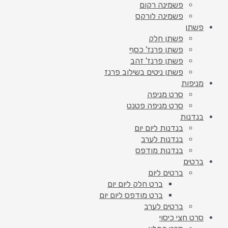
פשמינה רקום
פשמינה לורקס
פשתן
פשתן חלק
פשתן פרנז' כסף
פשתן פרנז' זהב
פשתן ניטים בשילוב פרנז
מניפות
סרט מניפה
סרט מניפה פטנט
בנדנות
בנדנות ליום יום
בנדנות לערב
בנדנות מודפס
ברטים
ברטים ליום
ברט חלק ליום יום
ברט מודפס ליום יום
ברטים לערב
סרט חצי כיסוי