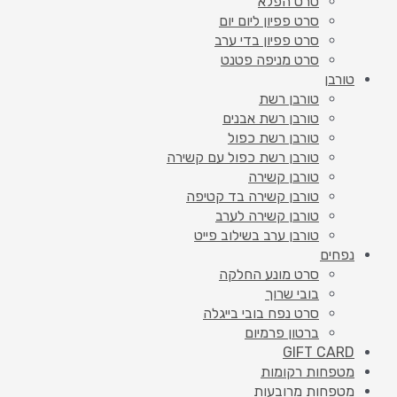
סרט הפלא
סרט פפיון ליום יום
סרט פפיון בדי ערב
סרט מניפה פטנט
טורבן
טורבן רשת
טורבן רשת אבנים
טורבן רשת כפול
טורבן רשת כפול עם קשירה
טורבן קשירה
טורבן קשירה בד קטיפה
טורבן קשירה לערב
טורבן ערב בשילוב פייט
נפחים
סרט מונע החלקה
בובי שרוך
סרט נפח בובי בייגלה
ברטון פרמיום
GIFT CARD
מטפחות רקומות
מטפחות מרובעות