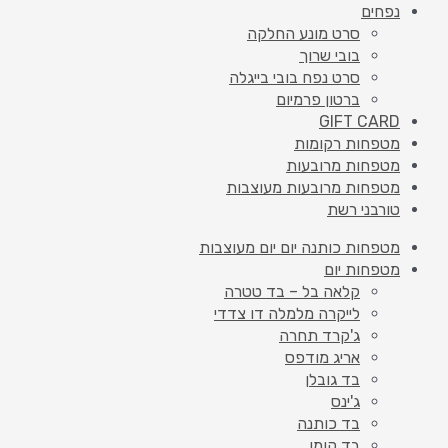
נפחים
סרט מונע החלקה
בובי שרוך
סרט נפח בובי בייגלה
ברטון פרמיום
GIFT CARD
מטפחות רקומות
מטפחות מרובעות
מטפחות מרובעות מעוצבות
טורבני רשת
מטפחות כותנה יום יום מעוצבות
מטפחות יום
קלאה בל – בד טטרה
לייקרה מלמלה דו צדדי
ג'קרד תחרה
אריג מודפס
בד גובלן
ג'ינס
בד כותנה
בד קומו