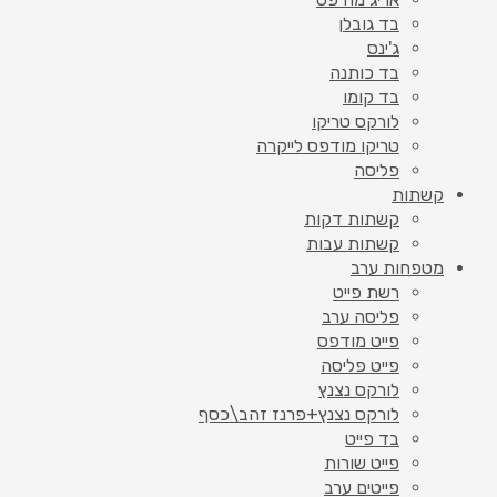
בד גובלן
ג'ינס
בד כותנה
בד קומו
לורקס טריקו
טריקו מודפס לייקרה
פליסה
קשתות
קשתות דקות
קשתות עבות
מטפחות ערב
רשת פייט
פליסה ערב
פייט מודפס
פייט פליסה
לורקס נצנץ
לורקס נצנץ+פרנז זהב\כסף
בד פייט
פייט שורות
פייטים ערב