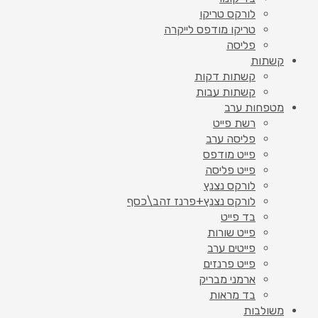
לורקס טריקו
טריקו מודפס לייקרה
פליסה
קשתות
קשתות דקות
קשתות עבות
מטפחות ערב
רשת פייט
פליסה ערב
פייט מודפס
פייט פליסה
לורקס נצנץ
לורקס נצנץ+פרנז זהב\כסף
בד פייט
פייט שורות
פייטים ערב
פייט פרנזים
ארמני מבריק
בד מראות
משולבות