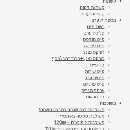
קשתות
קשתות דקות
קשתות עבות
מטפחות ערב
רשת פייט
פליסה ערב
פייט מודפס
פייט פליסה
לורקס נצנץ
לורקס נצנץ+פרנז זהב\כסף
בד פייט
פייט שורות
פייטים ערב
פייט פרנזים
ארמני מבריק
בד מראות
משולבות
משולבות דגם שנהב במבצע השקה!
משולבת פליסה גאומטרי
משולבות לימונצ'לו – 120₪
בד ארמני עם פייט איקס – 120₪