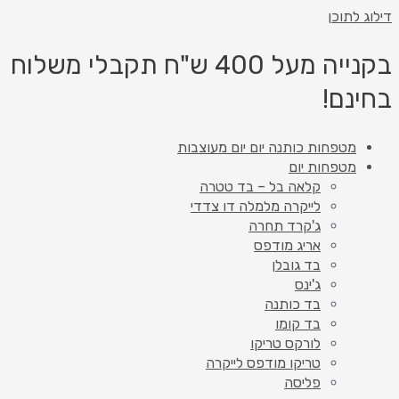
דילוג לתוכן
בקנייה מעל 400 ש"ח תקבלי משלוח
בחינם!
מטפחות כותנה יום יום מעוצבות
מטפחות יום
קלאה בל – בד טטרה
לייקרה מלמלה דו צדדי
ג'קרד תחרה
אריג מודפס
בד גובלן
ג'ינס
בד כותנה
בד קומו
לורקס טריקו
טריקו מודפס לייקרה
פליסה