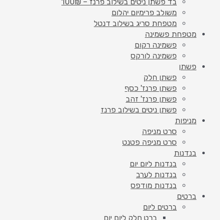
בד פשתן ניטים בשילוב פרנז – 100₪
משולב פרימיום יהלום
מטפחת סריג בשילוב דנטל
מטפחת פשמינה
פשמינה רקום
פשמינה לורקס
פשתן
פשתן חלק
פשתן פרנז' כסף
פשתן פרנז' זהב
פשתן ניטים בשילוב פרנז
מניפות
סרט מניפה
סרט מניפה פטנט
בנדנות
בנדנות ליום יום
בנדנות לערב
בנדנות מודפס
ברטים
ברטים ליום
ברט חלק ליום יום