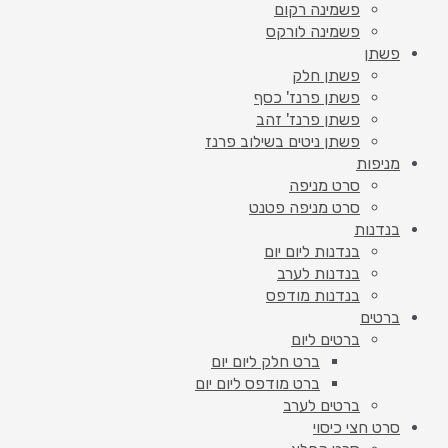
פשמינה רקום
פשמינה לורקס
פשתן
פשתן חלק
פשתן פרנז' כסף
פשתן פרנז' זהב
פשתן ניטים בשילוב פרנז
מניפות
סרט מניפה
סרט מניפה פטנט
בנדנות
בנדנות ליום יום
בנדנות לערב
בנדנות מודפס
ברטים
ברטים ליום
ברט חלק ליום יום
ברט מודפס ליום יום
ברטים לערב
סרט חצי כיסוי