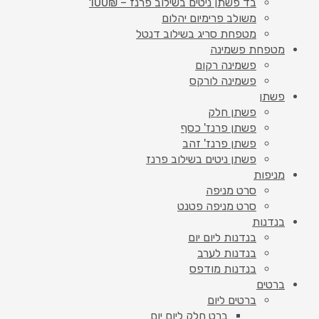
בד פשתן ניטים בשילוב פרנז – 100₪
משולב פרימיום יהלום
מטפחת סריג בשילוב דנטל
מטפחת פשמינה
פשמינה רקום
פשמינה לורקס
פשתן
פשתן חלק
פשתן פרנז' כסף
פשתן פרנז' זהב
פשתן ניטים בשילוב פרנז
מניפות
סרט מניפה
סרט מניפה פטנט
בנדנות
בנדנות ליום יום
בנדנות לערב
בנדנות מודפס
ברטים
ברטים ליום
ברט חלק ליום יום