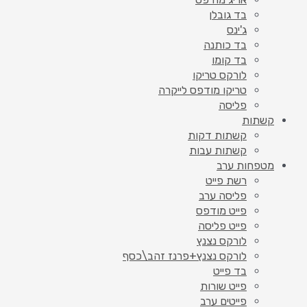
בד גובלן
ג'ינס
בד כותנה
בד קומו
לורקס טריקו
טריקו מודפס לייקרה
פליסה
קשתות
קשתות דקות
קשתות עבות
מטפחות ערב
רשת פייט
פליסה ערב
פייט מודפס
פייט פליסה
לורקס נצנץ
לורקס נצנץ+פרנז זהב\כסף
בד פייט
פייט שורות
פייטים ערב