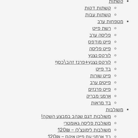
קשתות
קשתות דקות
קשתות עבות
מטפחות ערב
רשת פייט
פליסה ערב
פייט מודפס
פייט פליסה
לורקס נצנץ
לורקס נצנץ+פרנז זהב\כסף
בד פייט
פייט שורות
פייטים ערב
פייט פרנזים
ארמני מבריק
בד מראות
משולבות
משולבות דגם שנהב במבצע השקה!
משולבת פליסה גאומטרי
משולבות לימונצ'לו – 120₪
בד ארמני עם פייט איקס – 120₪