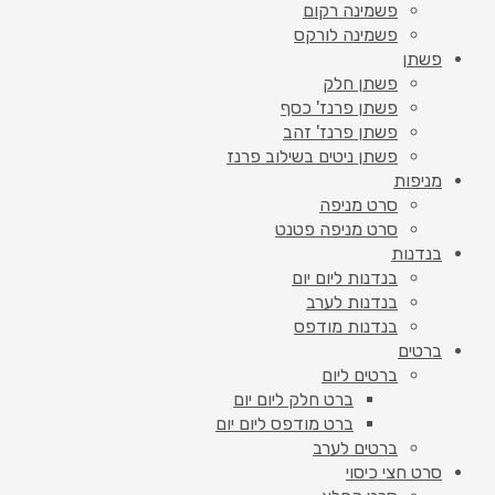
פשמינה רקום
פשמינה לורקס
פשתן
פשתן חלק
פשתן פרנז' כסף
פשתן פרנז' זהב
פשתן ניטים בשילוב פרנז
מניפות
סרט מניפה
סרט מניפה פטנט
בנדנות
בנדנות ליום יום
בנדנות לערב
בנדנות מודפס
ברטים
ברטים ליום
ברט חלק ליום יום
ברט מודפס ליום יום
ברטים לערב
סרט חצי כיסוי