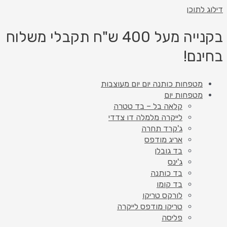
דילוג לתוכן
בקנייה מעל 400 ש"ח תקבלי משלוח
בחינם!
מטפחות כותנה יום יום מעוצבות
מטפחות יום
קלאה בל – בד טטרה
לייקרה מלמלה דו צדדי
ג'קרד תחרה
אריג מודפס
בד גובלן
ג'ינס
בד כותנה
בד קומו
לורקס טריקו
טריקו מודפס לייקרה
פליסה