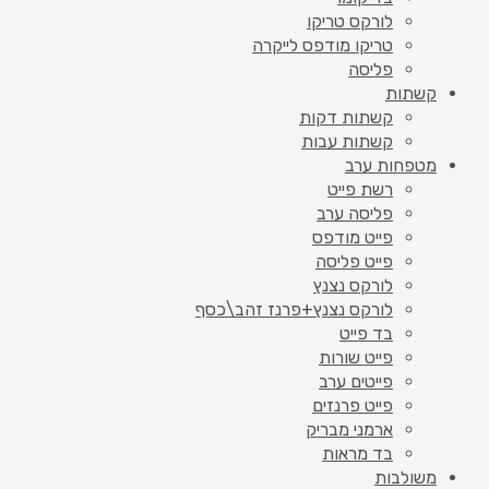
לורקס טריקו
טריקו מודפס לייקרה
פליסה
קשתות
קשתות דקות
קשתות עבות
מטפחות ערב
רשת פייט
פליסה ערב
פייט מודפס
פייט פליסה
לורקס נצנץ
לורקס נצנץ+פרנז זהב\כסף
בד פייט
פייט שורות
פייטים ערב
פייט פרנזים
ארמני מבריק
בד מראות
משולבות