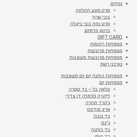
נפחים
סרט מונע החלקה
בובי שרוך
סרט נפח בובי בייגלה
ברטון פרמיום
GIFT CARD
מטפחות רקומות
מטפחות מרובעות
מטפחות מרובעות מעוצבות
טורבני רשת
מטפחות כותנה יום יום מעוצבות
מטפחות יום
קלאה בל – בד טטרה
לייקרה מלמלה דו צדדי
ג'קרד תחרה
אריג מודפס
בד גובלן
ג'ינס
בד כותנה
בד קומו