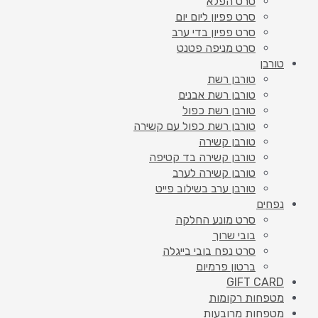
סרט הפלא
סרט פפיון ליום יום
סרט פפיון בדי ערב
סרט מניפה פטנט
טורבן
טורבן רשת
טורבן רשת אבנים
טורבן רשת כפול
טורבן רשת כפול עם קשירה
טורבן קשירה
טורבן קשירה בד קטיפה
טורבן קשירה לערב
טורבן ערב בשילוב פייט
נפחים
סרט מונע החלקה
בובי שרוך
סרט נפח בובי בייגלה
ברטון פרמיום
GIFT CARD
מטפחות רקומות
מטפחות מרובעות