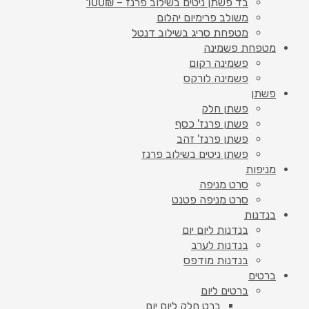
בד פשתן ניטים בשילוב פרנז – 100₪
משולב פרימיום יהלום
מטפחת סריג בשילוב דנטל
מטפחת פשמינה
פשמינה רקום
פשמינה לורקס
פשתן
פשתן חלק
פשתן פרנז' כסף
פשתן פרנז' זהב
פשתן ניטים בשילוב פרנז
מניפות
סרט מניפה
סרט מניפה פטנט
בנדנות
בנדנות ליום יום
בנדנות לערב
בנדנות מודפס
ברטים
ברטים ליום
ברט חלק ליום יום