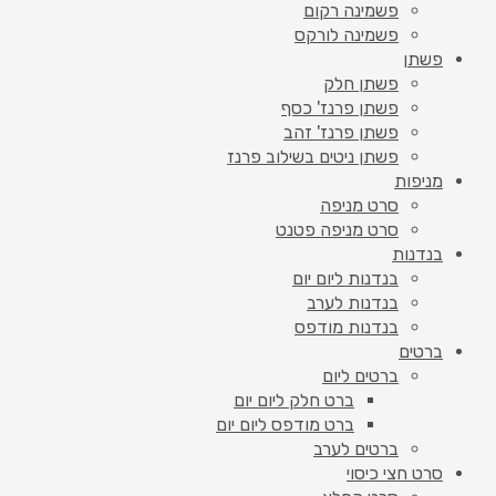
פשמינה רקום
פשמינה לורקס
פשתן
פשתן חלק
פשתן פרנז' כסף
פשתן פרנז' זהב
פשתן ניטים בשילוב פרנז
מניפות
סרט מניפה
סרט מניפה פטנט
בנדנות
בנדנות ליום יום
בנדנות לערב
בנדנות מודפס
ברטים
ברטים ליום
ברט חלק ליום יום
ברט מודפס ליום יום
ברטים לערב
סרט חצי כיסוי