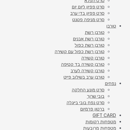
סרט הפלא
סרט פפיון ליום יום
סרט פפיון בדי ערב
סרט מניפה פטנט
טורבן
טורבן רשת
טורבן רשת אבנים
טורבן רשת כפול
טורבן רשת כפול עם קשירה
טורבן קשירה
טורבן קשירה בד קטיפה
טורבן קשירה לערב
טורבן ערב בשילוב פייט
נפחים
סרט מונע החלקה
בובי שרוך
סרט נפח בובי בייגלה
ברטון פרמיום
GIFT CARD
מטפחות רקומות
מטפחות מרובעות