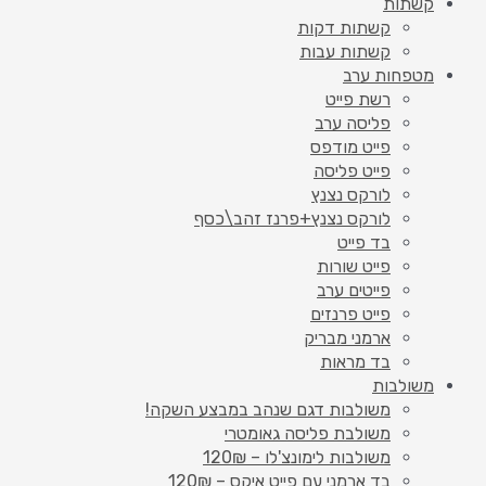
קשתות
קשתות דקות
קשתות עבות
מטפחות ערב
רשת פייט
פליסה ערב
פייט מודפס
פייט פליסה
לורקס נצנץ
לורקס נצנץ+פרנז זהב\כסף
בד פייט
פייט שורות
פייטים ערב
פייט פרנזים
ארמני מבריק
בד מראות
משולבות
משולבות דגם שנהב במבצע השקה!
משולבת פליסה גאומטרי
משולבות לימונצ'לו – 120₪
בד ארמני עם פייט איקס – 120₪