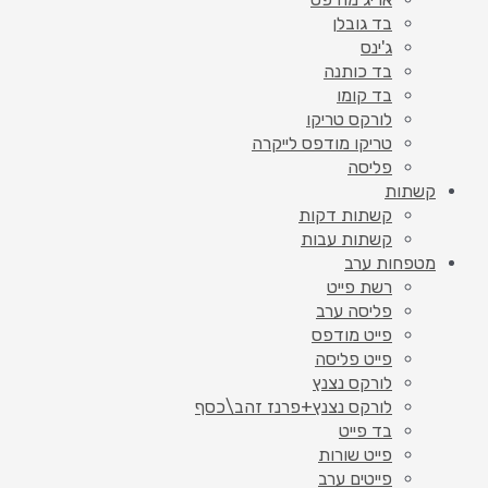
בד גובלן
ג'ינס
בד כותנה
בד קומו
לורקס טריקו
טריקו מודפס לייקרה
פליסה
קשתות
קשתות דקות
קשתות עבות
מטפחות ערב
רשת פייט
פליסה ערב
פייט מודפס
פייט פליסה
לורקס נצנץ
לורקס נצנץ+פרנז זהב\כסף
בד פייט
פייט שורות
פייטים ערב