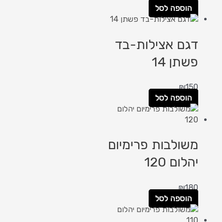
הוספה לסל
דגם אצילות-בד
פשתן 14
₪
150
הוספה לסל
משולבות פרימיום
יהלום 120
₪
180
הוספה לסל