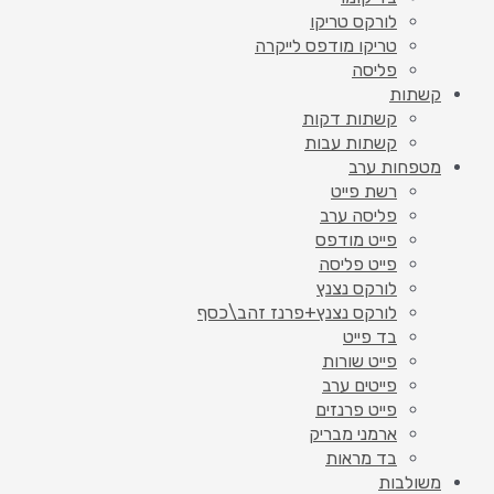
לורקס טריקו
טריקו מודפס לייקרה
פליסה
קשתות
קשתות דקות
קשתות עבות
מטפחות ערב
רשת פייט
פליסה ערב
פייט מודפס
פייט פליסה
לורקס נצנץ
לורקס נצנץ+פרנז זהב\כסף
בד פייט
פייט שורות
פייטים ערב
פייט פרנזים
ארמני מבריק
בד מראות
משולבות