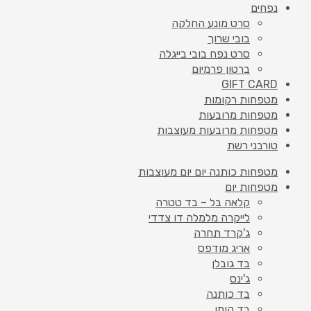
נפחים
סרט מונע החלקה
בובי שרוך
סרט נפח בובי בייגלה
ברטון פרמיום
GIFT CARD
מטפחות רקומות
מטפחות מרובעות
מטפחות מרובעות מעוצבות
טורבני רשת
מטפחות כותנה יום יום מעוצבות
מטפחות יום
קלאה בל – בד טטרה
לייקרה מלמלה דו צדדי
ג'קרד תחרה
אריג מודפס
בד גובלן
ג'ינס
בד כותנה
בד קומו