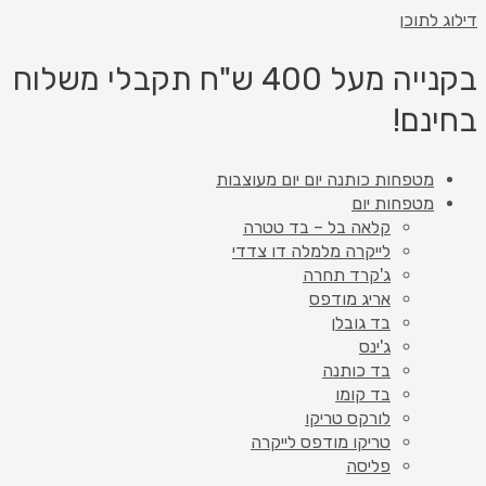
דילוג לתוכן
בקנייה מעל 400 ש"ח תקבלי משלוח
בחינם!
מטפחות כותנה יום יום מעוצבות
מטפחות יום
קלאה בל – בד טטרה
לייקרה מלמלה דו צדדי
ג'קרד תחרה
אריג מודפס
בד גובלן
ג'ינס
בד כותנה
בד קומו
לורקס טריקו
טריקו מודפס לייקרה
פליסה